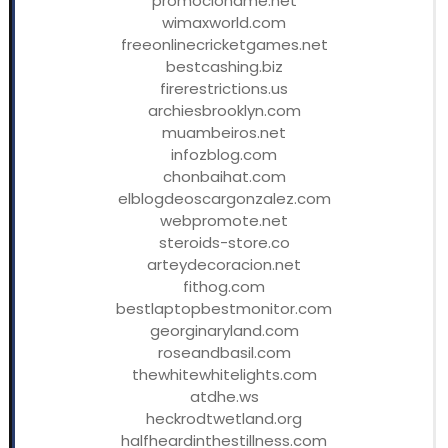
promocioname.net
wimaxworld.com
freeonlinecricketgames.net
bestcashing.biz
firerestrictions.us
archiesbrooklyn.com
muambeiros.net
infozblog.com
chonbaihat.com
elblogdeoscargonzalez.com
webpromote.net
steroids-store.co
arteydecoracion.net
fithog.com
bestlaptopbestmonitor.com
georginaryland.com
roseandbasil.com
thewhitewhitelights.com
atdhe.ws
heckrodtwetland.org
halfheardinthestillness.com