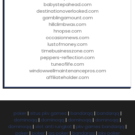
babystepahead.com
destinationoverlooked.com
gamblingamount.com
hillclimbwax.com
hnopse.com
occasionnews.com
lustofmoney.com
timebusinesszone.com
peppers-reflection.com
tuneoflife.com
windowwellmaintenancepros.com
affiliateholder.com
poker
|
situs pkv games
|
bandarqq
|
bandarqq
|
dominoqq
|
dominoqq
|
dominoqq
|
dominoqq
|
dominoqq
|
slot anti rungkat
|
pkv games bandarqq
|
poker
|
poker
|
qq poker
|
bandarqq
|
pkv poker