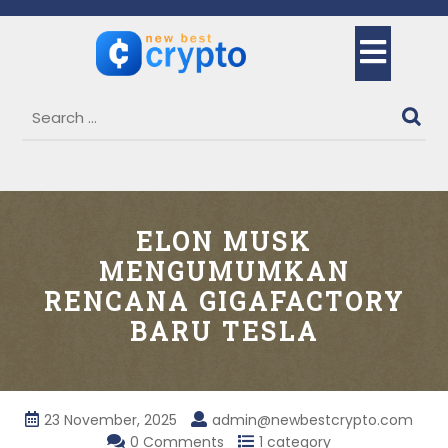
Skip
to
Ope
content
But
ELON MUSK
MENGUMUMKAN
RENCANA GIGAFACTORY
BARU TESLA
23 November, 2025
admin@newbestcrypto.com
0 Comments
1 category