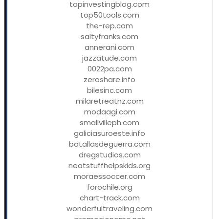
topinvestingblog.com
top50tools.com
the-rep.com
saltyfranks.com
annerani.com
jazzatude.com
0022pa.com
zeroshare.info
bilesinc.com
milaretreatnz.com
modaagi.com
smallvilleph.com
galiciasuroeste.info
batallasdeguerra.com
dregstudios.com
neatstuffhelpskids.org
moraessoccer.com
forochile.org
chart-track.com
wonderfultraveling.com