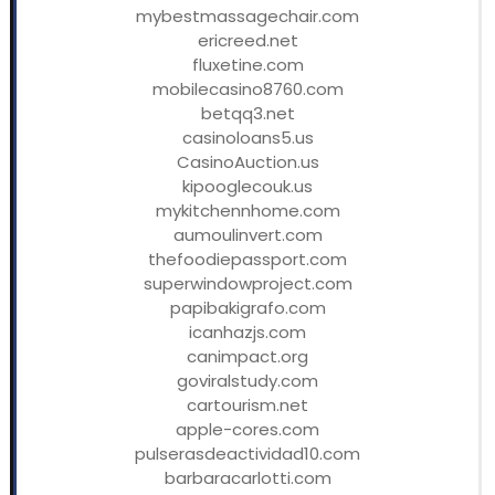
mybestmassagechair.com
ericreed.net
fluxetine.com
mobilecasino8760.com
betqq3.net
casinoloans5.us
CasinoAuction.us
kipooglecouk.us
mykitchennhome.com
aumoulinvert.com
thefoodiepassport.com
superwindowproject.com
papibakigrafo.com
icanhazjs.com
canimpact.org
goviralstudy.com
cartourism.net
apple-cores.com
pulserasdeactividad10.com
barbaracarlotti.com