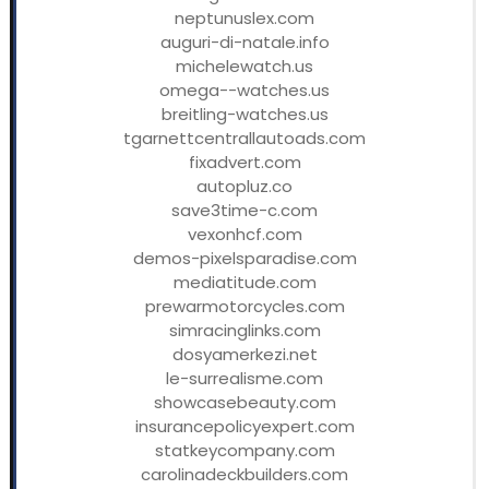
neptunuslex.com
auguri-di-natale.info
michelewatch.us
omega--watches.us
breitling-watches.us
tgarnettcentrallautoads.com
fixadvert.com
autopluz.co
save3time-c.com
vexonhcf.com
demos-pixelsparadise.com
mediatitude.com
prewarmotorcycles.com
simracinglinks.com
dosyamerkezi.net
le-surrealisme.com
showcasebeauty.com
insurancepolicyexpert.com
statkeycompany.com
carolinadeckbuilders.com