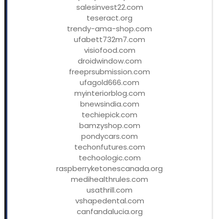
salesinvest22.com
teseract.org
trendy-ama-shop.com
ufabett732m7.com
visiofood.com
droidwindow.com
freeprsubmission.com
ufagold666.com
myinteriorblog.com
bnewsindia.com
techiepick.com
bamzyshop.com
pondycars.com
techonfutures.com
techoologic.com
raspberryketonescanada.org
medihealthrules.com
usathrill.com
vshapedental.com
canfandalucia.org