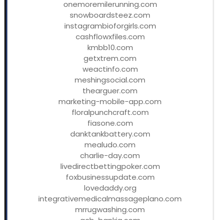
onemoremilerunning.com
snowboardsteez.com
instagrambioforgirls.com
cashflowxfiles.com
kmbb10.com
getxtrem.com
weactinfo.com
meshingsocial.com
thearguer.com
marketing-mobile-app.com
floralpunchcraft.com
fiasone.com
danktankbattery.com
mealudo.com
charlie-day.com
livedirectbettingpoker.com
foxbusinessupdate.com
lovedaddy.org
integrativemedicalmassageplano.com
mrrugwashing.com