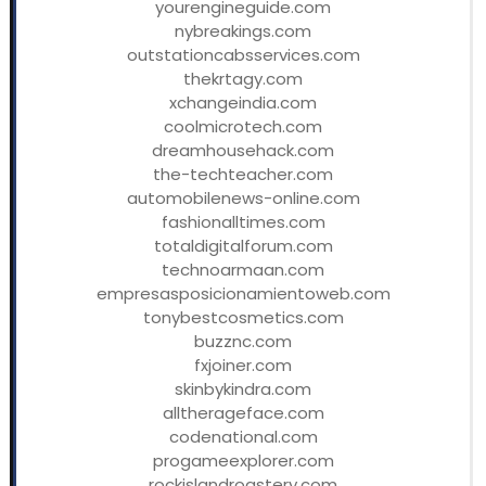
yourengineguide.com
nybreakings.com
outstationcabsservices.com
thekrtagy.com
xchangeindia.com
coolmicrotech.com
dreamhousehack.com
the-techteacher.com
automobilenews-online.com
fashionalltimes.com
totaldigitalforum.com
technoarmaan.com
empresasposicionamientoweb.com
tonybestcosmetics.com
buzznc.com
fxjoiner.com
skinbykindra.com
alltherageface.com
codenational.com
progameexplorer.com
rockislandroastery.com