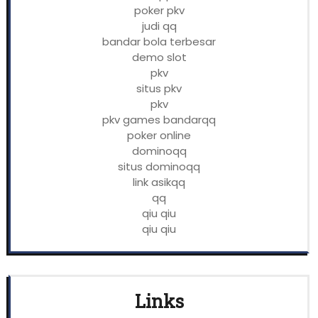
poker pkv
judi qq
bandar bola terbesar
demo slot
pkv
situs pkv
pkv
pkv games bandarqq
poker online
dominoqq
situs dominoqq
link asikqq
qq
qiu qiu
qiu qiu
Links