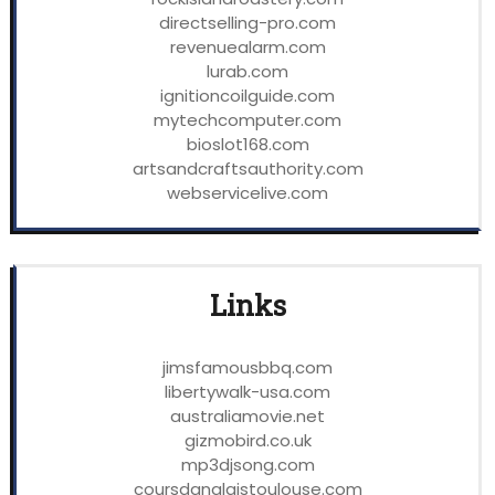
directselling-pro.com
revenuealarm.com
lurab.com
ignitioncoilguide.com
mytechcomputer.com
bioslot168.com
artsandcraftsauthority.com
webservicelive.com
Links
jimsfamousbbq.com
libertywalk-usa.com
australiamovie.net
gizmobird.co.uk
mp3djsong.com
coursdanglaistoulouse.com