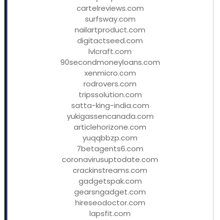
cartelreviews.com
surfsway.com
nailartproduct.com
digitactseed.com
lvlcraft.com
90secondmoneyloans.com
xenmicro.com
rodrovers.com
tripssolution.com
satta-king-india.com
yukigassencanada.com
articlehorizone.com
yuqqbbzp.com
7betagents6.com
coronavirusuptodate.com
crackinstreams.com
gadgetspak.com
gearsngadget.com
hireseodoctor.com
lapsfit.com