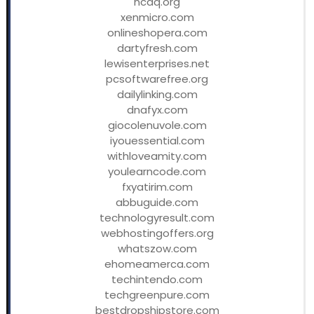
ncaq.org
xenmicro.com
onlineshopera.com
dartyfresh.com
lewisenterprises.net
pcsoftwarefree.org
dailylinking.com
dnafyx.com
giocolenuvole.com
iyouessential.com
withloveamity.com
youlearncode.com
fxyatirim.com
abbuguide.com
technologyresult.com
webhostingoffers.org
whatszow.com
ehomeamerca.com
techintendo.com
techgreenpure.com
bestdropshipstore.com