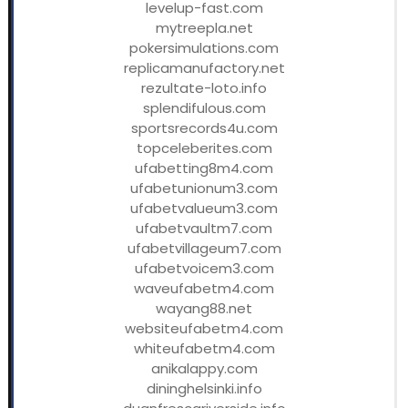
levelup-fast.com
mytreepla.net
pokersimulations.com
replicamanufactory.net
rezultate-loto.info
splendifulous.com
sportsrecords4u.com
topceleberites.com
ufabetting8m4.com
ufabetunionum3.com
ufabetvalueum3.com
ufabetvaultm7.com
ufabetvillageum7.com
ufabetvoicem3.com
waveufabetm4.com
wayang88.net
websiteufabetm4.com
whiteufabetm4.com
anikalappy.com
dininghelsinki.info