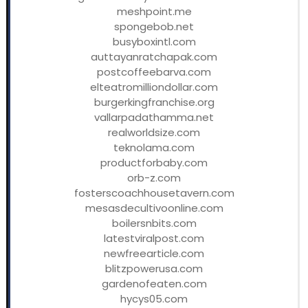
meshpoint.me
spongebob.net
busyboxintl.com
auttayanratchapak.com
postcoffeebarva.com
elteatromilliondollar.com
burgerkingfranchise.org
vallarpadathamma.net
realworldsize.com
teknolama.com
productforbaby.com
orb-z.com
fosterscoachhousetavern.com
mesasdecultivoonline.com
boilersnbits.com
latestviralpost.com
newfreearticle.com
blitzpowerusa.com
gardenofeaten.com
hycys05.com