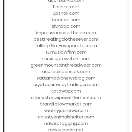
acb-bankia.com
flash-es.net
upshak.com
backsilo.com
siviralqq.com
impressionresorthoian.com
bestfreakingclothesever.com
falling-film-evaporator.com
sumuslawfirm.com
nursingprowriters.com
greenmountainthreadwear.com
acutedispensary.com
sattamatkanewsblog.com
cryptocurrencytradingcn.com
totowaz.com
charlestonwipesettlement.com
brandfollowmarket.com
weeklyjobnews.com
countyanimalshelter.com
adwebtagging.com
ranksuperior.net