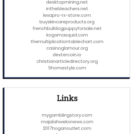
desktopmining.net
inthebleachers.net
lexapro-rx-store.com
buyskincareproducts.org
frenchbulldogpuppyforsale.net
kogamasquid.com
themultiplicationtablechart.com
casinoglamour.org
dextercoin.io
christianarticledirectory.org
5homestyle.com
Links
mygamblingstory.com
majalahwekonews.com
2017hoganoutlet.com