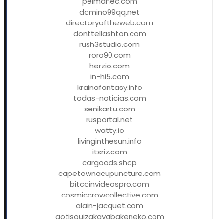
pelmanec.com
domino99qq.net
directoryoftheweb.com
donttellashton.com
rush3studio.com
roro90.com
herzio.com
in-hi5.com
krainafantasy.info
todas-noticias.com
senikartu.com
rusportal.net
watty.io
livinginthesun.info
itsriz.com
cargoods.shop
capetownacupuncture.com
bitcoinvideospro.com
cosmiccrowcollective.com
alain-jacquet.com
gotisouizakayabakeneko.com