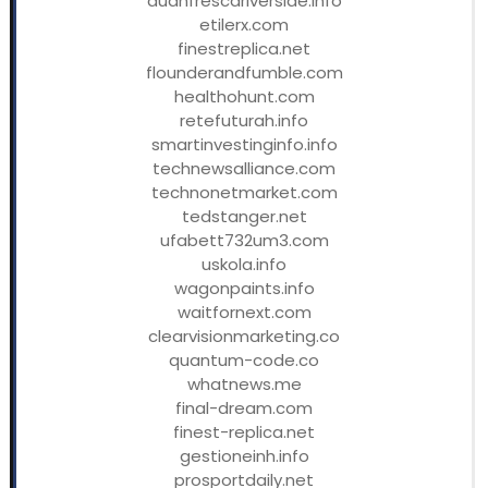
duanfrescariverside.info
etilerx.com
finestreplica.net
flounderandfumble.com
healthohunt.com
retefuturah.info
smartinvestinginfo.info
technewsalliance.com
technonetmarket.com
tedstanger.net
ufabett732um3.com
uskola.info
wagonpaints.info
waitfornext.com
clearvisionmarketing.co
quantum-code.co
whatnews.me
final-dream.com
finest-replica.net
gestioneinh.info
prosportdaily.net