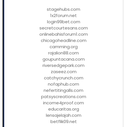
stagehubs.com
1x2forum.net
login99bet.com
secretcourtesans.com
onlinebahisforum1.com
chicagoheadline.com
camming.org
rajalion88.com
goupuntacana.com
riversedgepark.com
zaseez.com
catchycrunch.com
nofaphub.com
nefertitingalls.com
patsyscreations.com
income4proof.com
educaritas.org
lensajelajah.com
betflik09.net