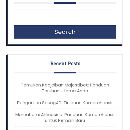
Search
Recent Posts
Temukan Keajaiban Majestibet: Panduan
Taruhan Utama Anda
Pengertian Saung4D: Tinjauan Komprehensif
Memahami Ahlicasino: Panduan Komprehensif
untuk Pemain Baru