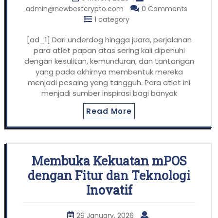
admin@newbestcrypto.com
0 Comments
1 category
[ad_1] Dari underdog hingga juara, perjalanan
para atlet papan atas sering kali dipenuhi
dengan kesulitan, kemunduran, dan tantangan
yang pada akhirnya membentuk mereka
menjadi pesaing yang tangguh. Para atlet ini
menjadi sumber inspirasi bagi banyak
Read More
Membuka Kekuatan mPOS
dengan Fitur dan Teknologi
Inovatif
29 January, 2026