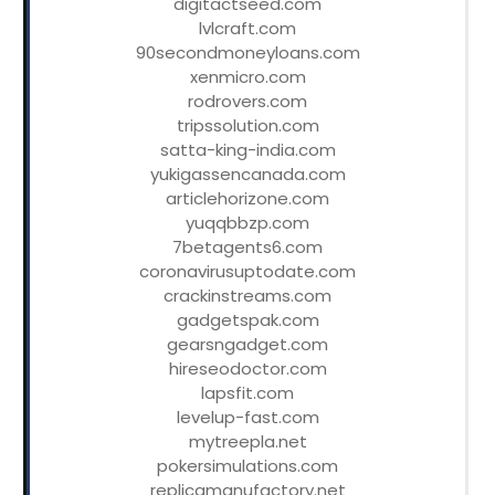
digitactseed.com
lvlcraft.com
90secondmoneyloans.com
xenmicro.com
rodrovers.com
tripssolution.com
satta-king-india.com
yukigassencanada.com
articlehorizone.com
yuqqbbzp.com
7betagents6.com
coronavirusuptodate.com
crackinstreams.com
gadgetspak.com
gearsngadget.com
hireseodoctor.com
lapsfit.com
levelup-fast.com
mytreepla.net
pokersimulations.com
replicamanufactory.net