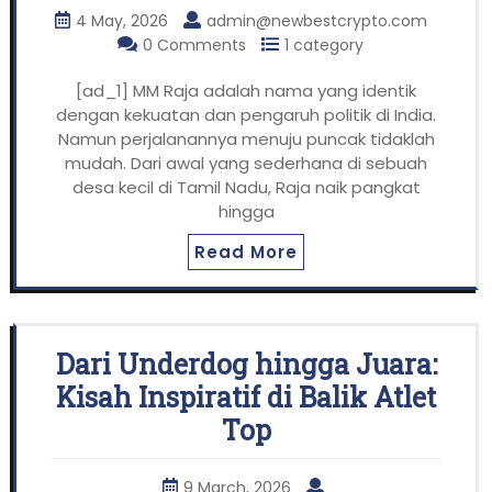
4 May, 2026
admin@newbestcrypto.com
0 Comments
1 category
[ad_1] MM Raja adalah nama yang identik
dengan kekuatan dan pengaruh politik di India.
Namun perjalanannya menuju puncak tidaklah
mudah. Dari awal yang sederhana di sebuah
desa kecil di Tamil Nadu, Raja naik pangkat
hingga
Read More
Dari Underdog hingga Juara:
Kisah Inspiratif di Balik Atlet
Top
9 March, 2026