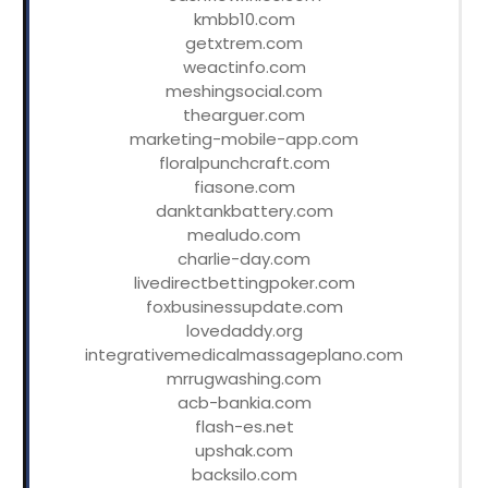
kmbb10.com
getxtrem.com
weactinfo.com
meshingsocial.com
thearguer.com
marketing-mobile-app.com
floralpunchcraft.com
fiasone.com
danktankbattery.com
mealudo.com
charlie-day.com
livedirectbettingpoker.com
foxbusinessupdate.com
lovedaddy.org
integrativemedicalmassageplano.com
mrrugwashing.com
acb-bankia.com
flash-es.net
upshak.com
backsilo.com