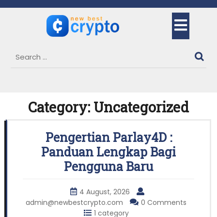
Skip
to
Ope
content
But
Category:
Uncategorized
Pengertian Parlay4D :
Panduan Lengkap Bagi
Pengguna Baru
4 August, 2026
admin@newbestcrypto.com
0 Comments
1 category