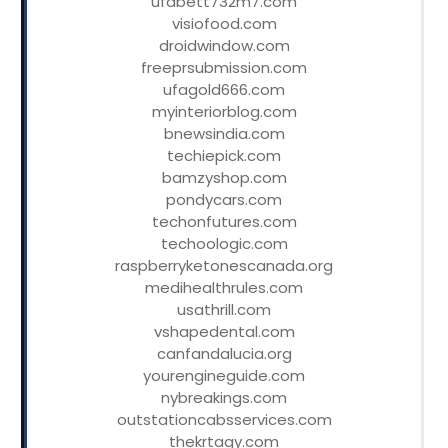
ufabett732m7.com
visiofood.com
droidwindow.com
freeprsubmission.com
ufagold666.com
myinteriorblog.com
bnewsindia.com
techiepick.com
bamzyshop.com
pondycars.com
techonfutures.com
techoologic.com
raspberryketonescanada.org
medihealthrules.com
usathrill.com
vshapedental.com
canfandalucia.org
yourengineguide.com
nybreakings.com
outstationcabsservices.com
thekrtagy.com