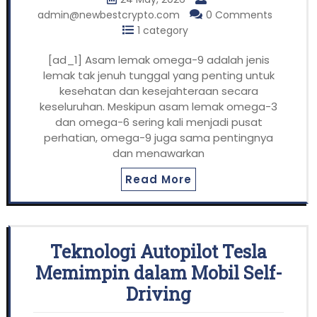
admin@newbestcrypto.com
0 Comments
1 category
[ad_1] Asam lemak omega-9 adalah jenis
lemak tak jenuh tunggal yang penting untuk
kesehatan dan kesejahteraan secara
keseluruhan. Meskipun asam lemak omega-3
dan omega-6 sering kali menjadi pusat
perhatian, omega-9 juga sama pentingnya
dan menawarkan
Read More
Teknologi Autopilot Tesla
Memimpin dalam Mobil Self-
Driving