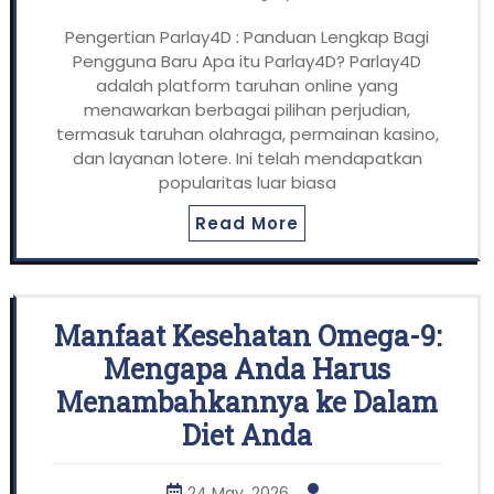
Pengertian Parlay4D : Panduan Lengkap Bagi
Pengguna Baru Apa itu Parlay4D? Parlay4D
adalah platform taruhan online yang
menawarkan berbagai pilihan perjudian,
termasuk taruhan olahraga, permainan kasino,
dan layanan lotere. Ini telah mendapatkan
popularitas luar biasa
Read More
Manfaat Kesehatan Omega-9:
Mengapa Anda Harus
Menambahkannya ke Dalam
Diet Anda
24 May, 2026