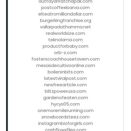
auttayanratchapak.com
postcoffeebarva.com
elteatromilliondollar.com
burgerkingfranchise.org
vallarpadathamma.net
realworldsize.com
teknolama.com
productforbaby.com
orb-z.com
fosterscoachhousetavern.com
mesasdecultivoonline.com
boilersnbits.com
latestviralpost.com
newfreearticle.com
blitzpowerusa.com
gardenofeaten.com
hycys05.com
onemoremilerunning.com
snowboardsteez.com
instagrambioforgirls.com
cashflowxfiles.com