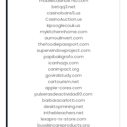
mobilecasino8760.com
betqq3.net
casinoloans5.us
CasinoAuction.us
kipooglecouk.us
mykitchennhome.com
aumoulinvert.com
thefoodiepassport.com
superwindowproject.com
papibakigrafo.com
icanhazjs.com
canimpact.org
goviralstudy.com
cartourism.net
apple-cores.com
pulserasdeactividad10.com
barbaracarlotti.com
desktopmining.net
inthebleachers.net
lexapro-rx-store.com
buyskincareproducts.org