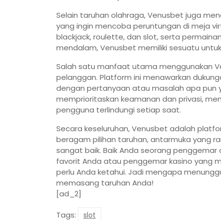
Selain taruhan olahraga, Venusbet juga me
yang ingin mencoba peruntungan di meja virtu
blackjack, roulette, dan slot, serta permai
mendalam, Venusbet memiliki sesuatu untuk 
Salah satu manfaat utama menggunakan V
pelanggan. Platform ini menawarkan duku
dengan pertanyaan atau masalah apa pun yan
memprioritaskan keamanan dan privasi, mem
pengguna terlindungi setiap saat.
Secara keseluruhan, Venusbet adalah platf
beragam pilihan taruhan, antarmuka yang 
sangat baik. Baik Anda seorang penggemar
favorit Anda atau penggemar kasino yang m
perlu Anda ketahui. Jadi mengapa menunggu?
memasang taruhan Anda!
[ad_2]
Tags:
slot