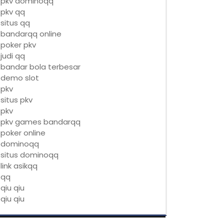
pkv dominoqq
pkv qq
situs qq
bandarqq online
poker pkv
judi qq
bandar bola terbesar
demo slot
pkv
situs pkv
pkv
pkv games bandarqq
poker online
dominoqq
situs dominoqq
link asikqq
qq
qiu qiu
qiu qiu