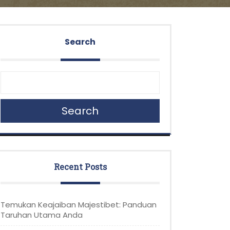
Search
Search
Recent Posts
Temukan Keajaiban Majestibet: Panduan
Taruhan Utama Anda