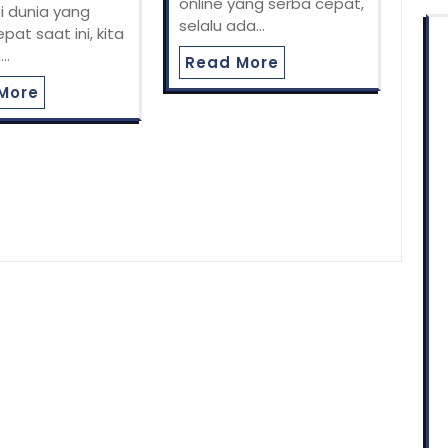
online yang serba cepat,
i dunia yang
selalu ada…
pat saat ini, kita
n…
Read More
More