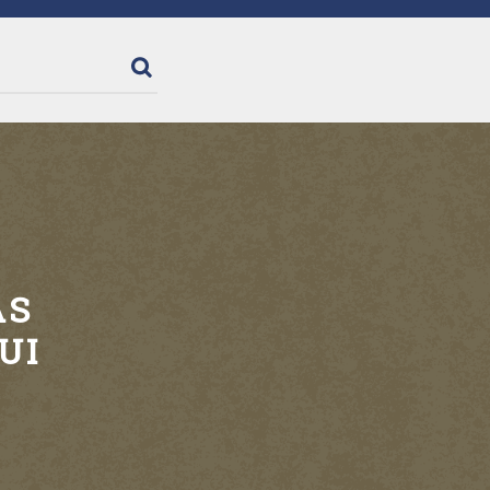
AS
UI