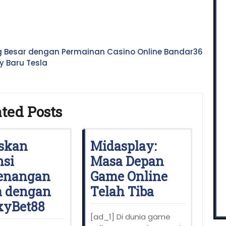
g Besar dengan Permainan Casino Online Bandar36
 Baru Tesla
ted Posts
skan
Midasplay:
nsi
Masa Depan
enangan
Game Online
 dengan
Telah Tiba
xyBet88
[ad_1] Di dunia game