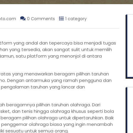
pto.com
0 Comments
1 category
tform yang andal dan tepercaya bisa menjadi tugas
an yang tersedia, akan sangat sulit untuk memilih
Namun, satu platform yang menonjol di antara
eratas yang menawarkan beragam pilihan taruhan
sino. Dengan antarmuka yang ramah pengguna dan
 pengalaman taruhan yang lancar dan
lah beragamnya pilihan taruhan olahraga. Dari
sket, dan tenis hingga olahraga khusus seperti bola
eragam pilihan olahraga untuk dipertaruhkan. Baik
 penggemar olahraga biasa yang ingin menambah
ki sesuatu untuk semua orang.