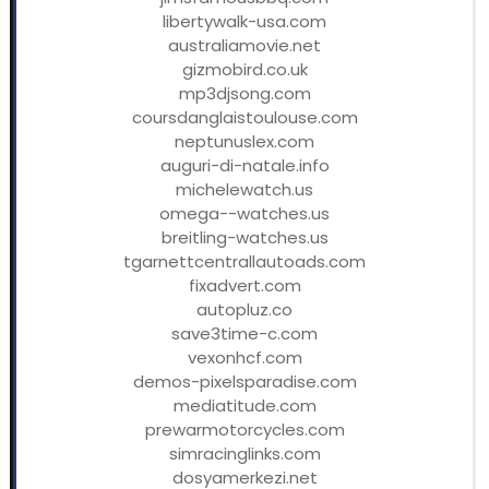
libertywalk-usa.com
australiamovie.net
gizmobird.co.uk
mp3djsong.com
coursdanglaistoulouse.com
neptunuslex.com
auguri-di-natale.info
michelewatch.us
omega--watches.us
breitling-watches.us
tgarnettcentrallautoads.com
fixadvert.com
autopluz.co
save3time-c.com
vexonhcf.com
demos-pixelsparadise.com
mediatitude.com
prewarmotorcycles.com
simracinglinks.com
dosyamerkezi.net