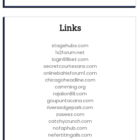
Links
stagehubs.com
1x2forum.net
login99bet.com
secretcourtesans.com
onlinebahisforum1.com
chicagoheadline.com
camming.org
rajalion88.com
goupuntacana.com
riversedgepark.com
zaseez.com
catchycrunch.com
nofaphub.com
nefertitingalls.com