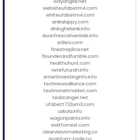
wayang88.net
websiteufabetm4.com
whiteufabetm4.com
anikalappy.com
dininghelsinki.info
duanfrescariverside.info
etilerx.com
finestreplica.net
flounderandfumble.com
healthohunt.com
retefuturah.info
smartinvestinginfo.info
technewsalliance.com
technonetmarket.com
tedstanger.net
ufabett732um3.com
uskola.info
wagonpaints.info
waitfornext.com
clearvisionmarketing.co
quantum-code.co