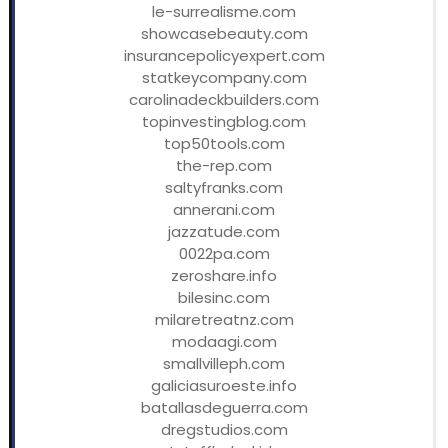
le-surrealisme.com
showcasebeauty.com
insurancepolicyexpert.com
statkeycompany.com
carolinadeckbuilders.com
topinvestingblog.com
top50tools.com
the-rep.com
saltyfranks.com
annerani.com
jazzatude.com
0022pa.com
zeroshare.info
bilesinc.com
milaretreatnz.com
modaagi.com
smallvilleph.com
galiciasuroeste.info
batallasdeguerra.com
dregstudios.com