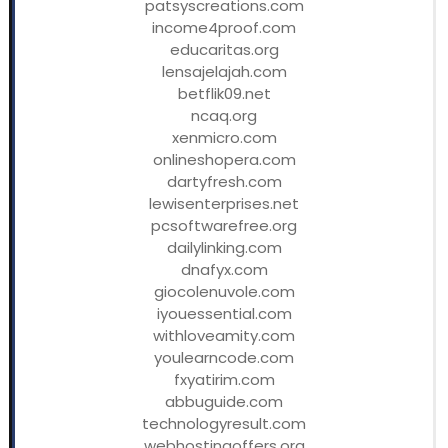
patsyscreations.com
income4proof.com
educaritas.org
lensajelajah.com
betflik09.net
ncaq.org
xenmicro.com
onlineshopera.com
dartyfresh.com
lewisenterprises.net
pcsoftwarefree.org
dailylinking.com
dnafyx.com
giocolenuvole.com
iyouessential.com
withloveamity.com
youlearncode.com
fxyatirim.com
abbuguide.com
technologyresult.com
webhostingoffers.org