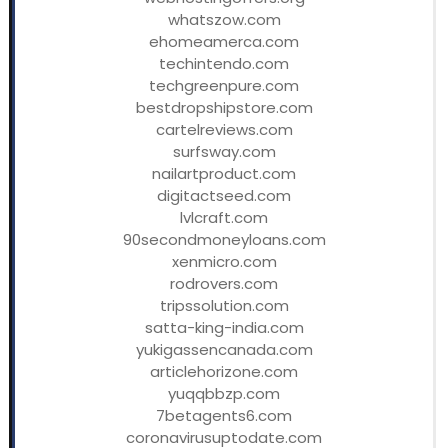
whatszow.com
ehomeamerca.com
techintendo.com
techgreenpure.com
bestdropshipstore.com
cartelreviews.com
surfsway.com
nailartproduct.com
digitactseed.com
lvlcraft.com
90secondmoneyloans.com
xenmicro.com
rodrovers.com
tripssolution.com
satta-king-india.com
yukigassencanada.com
articlehorizone.com
yuqqbbzp.com
7betagents6.com
coronavirusuptodate.com