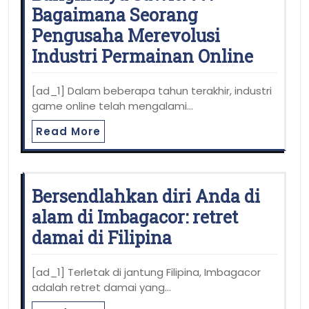
Bagaimana Seorang
Pengusaha Merevolusi
Industri Permainan Online
[ad_1] Dalam beberapa tahun terakhir, industri
game online telah mengalami…
Read More
Bersendlahkan diri Anda di
alam di Imbagacor: retret
damai di Filipina
[ad_1] Terletak di jantung Filipina, Imbagacor
adalah retret damai yang…