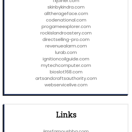
fxjoiner.com
skinbykindra.com
alltherageface.com
codenational.com
progameexplorer.com
rockislandroastery.com
directselling-pro.com
revenuealarm.com
lurab.com
ignitioncoilguide.com
mytechcomputer.com
bioslot168.com
artsandcraftsauthority.com
webservicelive.com
Links
jimsfamousbbq.com