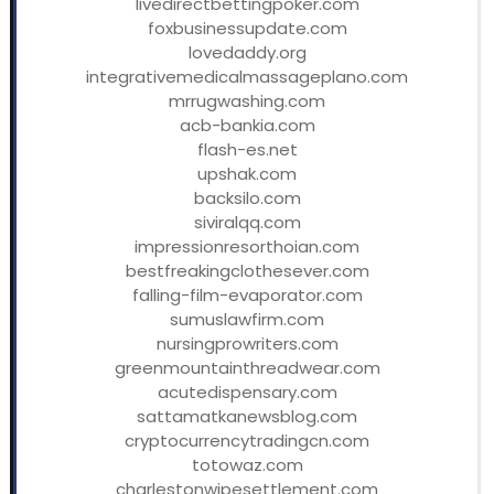
livedirectbettingpoker.com
foxbusinessupdate.com
lovedaddy.org
integrativemedicalmassageplano.com
mrrugwashing.com
acb-bankia.com
flash-es.net
upshak.com
backsilo.com
siviralqq.com
impressionresorthoian.com
bestfreakingclothesever.com
falling-film-evaporator.com
sumuslawfirm.com
nursingprowriters.com
greenmountainthreadwear.com
acutedispensary.com
sattamatkanewsblog.com
cryptocurrencytradingcn.com
totowaz.com
charlestonwipesettlement.com