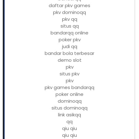
daftar pkv games
pkv dominoqq
pkv qq
situs qq
bandarqq online
poker pkv
judi qq
bandar bola terbesar
demo slot
pkv
situs pkv
pkv
pkv games bandarqq
poker online
dominoqq
situs dominoqq
link asikqq
qq
qiu qiu
qiu qiu