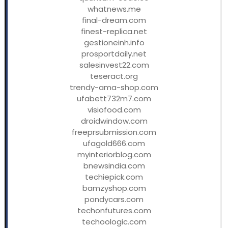
whatnews.me
final-dream.com
finest-replica.net
gestioneinh.info
prosportdaily.net
salesinvest22.com
teseract.org
trendy-ama-shop.com
ufabett732m7.com
visiofood.com
droidwindow.com
freeprsubmission.com
ufagold666.com
myinteriorblog.com
bnewsindia.com
techiepick.com
bamzyshop.com
pondycars.com
techonfutures.com
techoologic.com