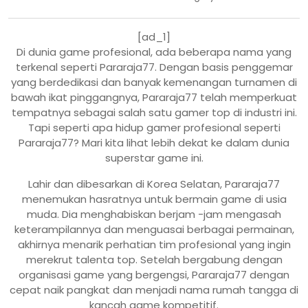
[ad_1]
Di dunia game profesional, ada beberapa nama yang
terkenal seperti Pararaja77. Dengan basis penggemar
yang berdedikasi dan banyak kemenangan turnamen di
bawah ikat pinggangnya, Pararaja77 telah memperkuat
tempatnya sebagai salah satu gamer top di industri ini.
Tapi seperti apa hidup gamer profesional seperti
Pararaja77? Mari kita lihat lebih dekat ke dalam dunia
superstar game ini.
Lahir dan dibesarkan di Korea Selatan, Pararaja77
menemukan hasratnya untuk bermain game di usia
muda. Dia menghabiskan berjam -jam mengasah
keterampilannya dan menguasai berbagai permainan,
akhirnya menarik perhatian tim profesional yang ingin
merekrut talenta top. Setelah bergabung dengan
organisasi game yang bergengsi, Pararaja77 dengan
cepat naik pangkat dan menjadi nama rumah tangga di
kancah game kompetitif.