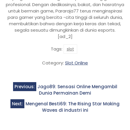
profesional. Dengan dedikasinya, bakat, dan hasratnya
untuk bermain game, Pararaja77 terus menginspirasi
para gamer yang bercita -cita tinggi di seluruh dunia,
membuktikan bahwa dengan kerja keras dan tekad,
segala sesuatu dimungkinkan di dunia esports.
[ad_2]
Tags:
slot
Category:
Slot Online
Post
Previous:
Jago89: Sensasi Online Mengambil
navigation
Dunia Permainan Demi
Next:
Mengenal Besti69: The Rising Star Making
Waves di industri ini