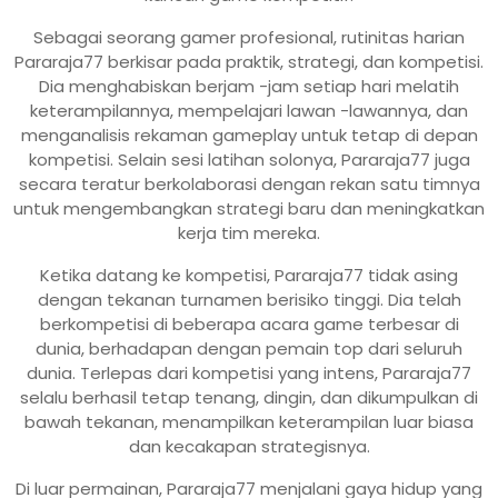
Sebagai seorang gamer profesional, rutinitas harian
Pararaja77 berkisar pada praktik, strategi, dan kompetisi.
Dia menghabiskan berjam -jam setiap hari melatih
keterampilannya, mempelajari lawan -lawannya, dan
menganalisis rekaman gameplay untuk tetap di depan
kompetisi. Selain sesi latihan solonya, Pararaja77 juga
secara teratur berkolaborasi dengan rekan satu timnya
untuk mengembangkan strategi baru dan meningkatkan
kerja tim mereka.
Ketika datang ke kompetisi, Pararaja77 tidak asing
dengan tekanan turnamen berisiko tinggi. Dia telah
berkompetisi di beberapa acara game terbesar di
dunia, berhadapan dengan pemain top dari seluruh
dunia. Terlepas dari kompetisi yang intens, Pararaja77
selalu berhasil tetap tenang, dingin, dan dikumpulkan di
bawah tekanan, menampilkan keterampilan luar biasa
dan kecakapan strategisnya.
Di luar permainan, Pararaja77 menjalani gaya hidup yang