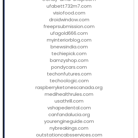
ufabett732m7.com
visiofood.com
droidwindow.com
freeprsubmission.com
ufagold666.com
myinteriorblog.com
bnewsindia.com
techiepick.com
bamzyshop.com
pondycars.com
techonfutures.com
techoologic.com
raspberryketonescanada.org
medihealthrules.com
usathrill.com
vshapedental.com
canfandalucia.org
yourengineguide.com
nybreakings.com
outstationcabsservices.com