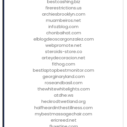
bestcashing.biz
firerestrictions.us
archiesbrooklyn.com
muambeiros.net
infozblog.com
chonbaihat.com
elblogdeoscargonzalez.com
webpromote.net
steroids-store.co
arteydecoracion.net
fithog.com
bestlaptopbestmonitor.com
georginaryland.com
roseandbasil.com
thewhitewhitelights.com
atdhe.ws
heckrodtwetland.org
halfheardinthestillness.com
mybestmassagechair.com
ericreed.net
fluxetine.com