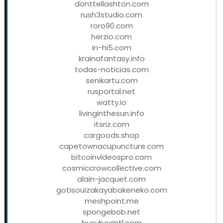
donttellashton.com
rush3studio.com
roro90.com
herzio.com
in-hi5.com
krainafantasy.info
todas-noticias.com
senikartu.com
rusportal.net
watty.io
livinginthesun.info
itsriz.com
cargoods.shop
capetownacupuncture.com
bitcoinvideospro.com
cosmiccrowcollective.com
alain-jacquet.com
gotisouizakayabakeneko.com
meshpoint.me
spongebob.net
busyboxintl.com