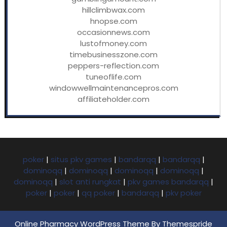
hillclimbwax.com
hnopse.com
occasionnews.com
lustofmoney.com
timebusinesszone.com
peppers-reflection.com
tuneoflife.com
windowwellmaintenancepros.com
affiliateholder.com
poker
|
situs pkv games
|
bandarqq
|
bandarqq
|
dominoqq
|
dominoqq
|
dominoqq
|
dominoqq
|
dominoqq
|
slot anti rungkat
|
pkv games bandarqq
|
poker
|
poker
|
qq poker
|
bandarqq
|
pkv poker
Online Pharmacy WordPress Theme
By Themespride