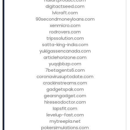
digitactseed.com
lvlcraft.com
90secondmoneyloans.com
xenmicro.com
rodrovers.com
tripssolution.com
satta-king-india.com
yukigassencanada.com
articlehorizone.com
yuqqbbzp.com
7betagents6.com
coronavirusuptodate.com
crackinstreams.com
gadgetspak.com
gearsngadget.com
hireseodoctor.com
lapsfit.com
levelup-fast.com
mytreepla.net
pokersimulations.com