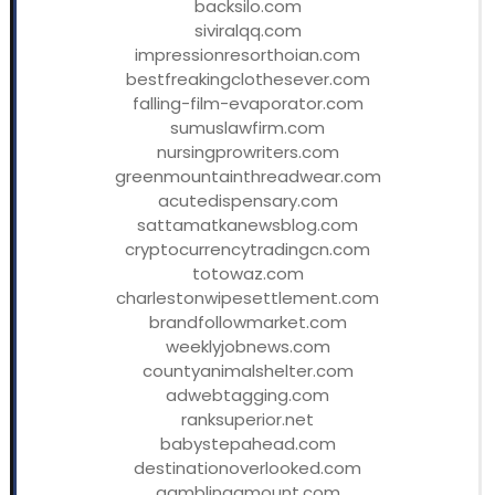
backsilo.com
siviralqq.com
impressionresorthoian.com
bestfreakingclothesever.com
falling-film-evaporator.com
sumuslawfirm.com
nursingprowriters.com
greenmountainthreadwear.com
acutedispensary.com
sattamatkanewsblog.com
cryptocurrencytradingcn.com
totowaz.com
charlestonwipesettlement.com
brandfollowmarket.com
weeklyjobnews.com
countyanimalshelter.com
adwebtagging.com
ranksuperior.net
babystepahead.com
destinationoverlooked.com
gamblingamount.com