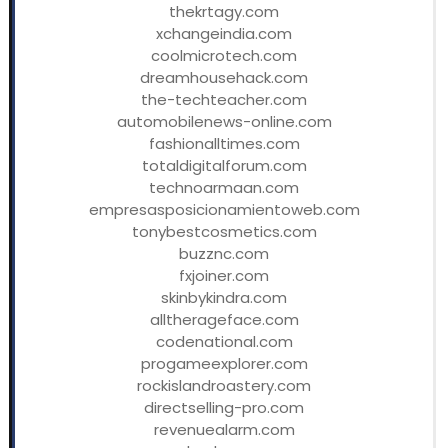
thekrtagy.com
xchangeindia.com
coolmicrotech.com
dreamhousehack.com
the-techteacher.com
automobilenews-online.com
fashionalltimes.com
totaldigitalforum.com
technoarmaan.com
empresasposicionamientoweb.com
tonybestcosmetics.com
buzznc.com
fxjoiner.com
skinbykindra.com
alltherageface.com
codenational.com
progameexplorer.com
rockislandroastery.com
directselling-pro.com
revenuealarm.com