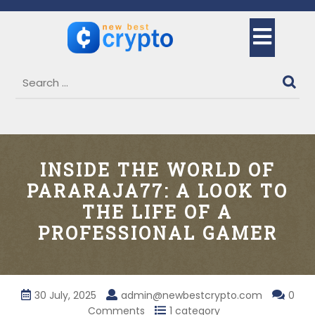
Skip
to
Ope
content
But
INSIDE THE WORLD OF
PARARAJA77: A LOOK TO
THE LIFE OF A
PROFESSIONAL GAMER
30 July, 2025
admin@newbestcrypto.com
0
Comments
1 category