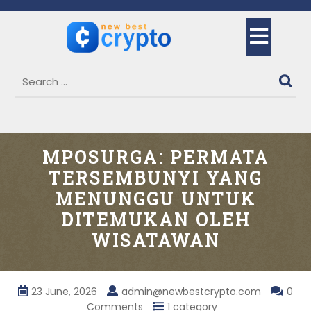
Skip
to
Ope
content
But
MPOSURGA: PERMATA
TERSEMBUNYI YANG
MENUNGGU UNTUK
DITEMUKAN OLEH
WISATAWAN
23 June, 2026
admin@newbestcrypto.com
0
Comments
1 category