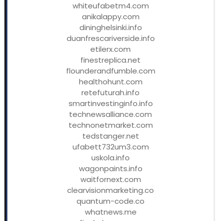
whiteufabetm4.com
anikalappy.com
dininghelsinki.info
duanfrescariverside.info
etilerx.com
finestreplica.net
flounderandfumble.com
healthohunt.com
retefuturah.info
smartinvestinginfo.info
technewsalliance.com
technonetmarket.com
tedstanger.net
ufabett732um3.com
uskola.info
wagonpaints.info
waitfornext.com
clearvisionmarketing.co
quantum-code.co
whatnews.me