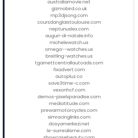
australiamovie.net
gizmobird.co.uk
mp3djsong.com
coursdanglaistoulouse.com
neptunuslex.com
auguri-di-natale.info
michelewatch.us
omega--watches.us
breitling-watches.us
tgarnettcentrallautoads.com
fixadvert.com
autopluz.co
save3time-c.com
vexonhcf.com
demos-pixelsparadise.com
mediatitude.com
prewarmotorcycles.com
simracinglinks.com
dosyamerkezi.net
le-surrealisme.com
showcasebeauty.com