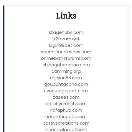
Links
stagehubs.com
1x2forum.net
login99bet.com
secretcourtesans.com
onlinebahisforum1.com
chicagoheadline.com
camming.org
rajalion88.com
goupuntacana.com
riversedgepark.com
zaseez.com
catchycrunch.com
nofaphub.com
nefertitingalls.com
patsyscreations.com
income4proof.com