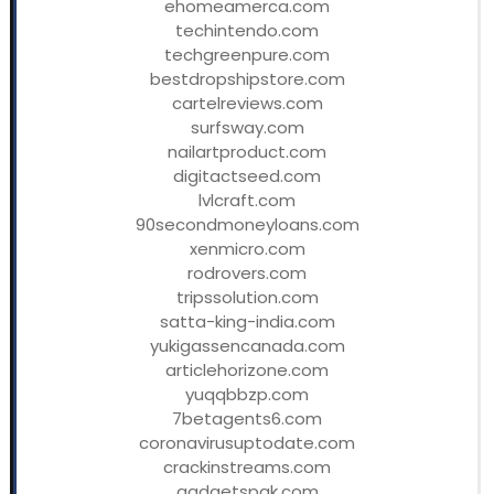
ehomeamerca.com
techintendo.com
techgreenpure.com
bestdropshipstore.com
cartelreviews.com
surfsway.com
nailartproduct.com
digitactseed.com
lvlcraft.com
90secondmoneyloans.com
xenmicro.com
rodrovers.com
tripssolution.com
satta-king-india.com
yukigassencanada.com
articlehorizone.com
yuqqbbzp.com
7betagents6.com
coronavirusuptodate.com
crackinstreams.com
gadgetspak.com