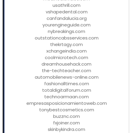
usathrill.com
vshapedental.com
canfandalucia.org
yourengineguide.com
nybreakings.com
outstationcabsservices.com
thekrtagy.com
xchangeindia.com
coolmicrotech.com
dreamhousehack.com
the-techteacher.com
automobilenews-online.com
fashionalltimes.com
totaldigitalforum.com
technoarmaan.com
empresasposicionamientoweb.com
tonybestcosmetics.com
buzznc.com
fxjoiner.com
skinbykindra.com