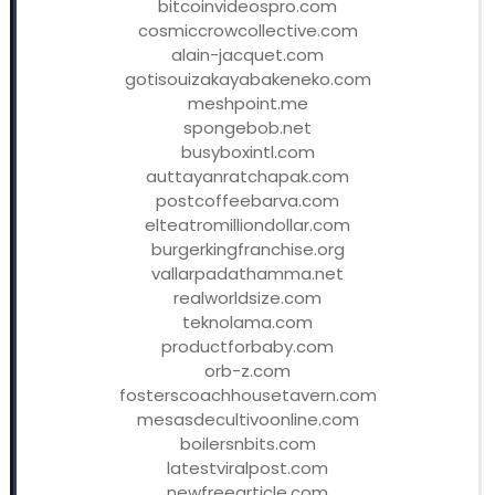
bitcoinvideospro.com
cosmiccrowcollective.com
alain-jacquet.com
gotisouizakayabakeneko.com
meshpoint.me
spongebob.net
busyboxintl.com
auttayanratchapak.com
postcoffeebarva.com
elteatromilliondollar.com
burgerkingfranchise.org
vallarpadathamma.net
realworldsize.com
teknolama.com
productforbaby.com
orb-z.com
fosterscoachhousetavern.com
mesasdecultivoonline.com
boilersnbits.com
latestviralpost.com
newfreearticle.com