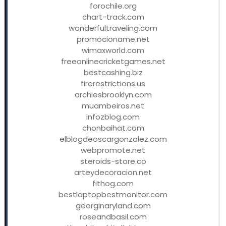
forochile.org
chart-track.com
wonderfultraveling.com
promocioname.net
wimaxworld.com
freeonlinecricketgames.net
bestcashing.biz
firerestrictions.us
archiesbrooklyn.com
muambeiros.net
infozblog.com
chonbaihat.com
elblogdeoscargonzalez.com
webpromote.net
steroids-store.co
arteydecoracion.net
fithog.com
bestlaptopbestmonitor.com
georginaryland.com
roseandbasil.com