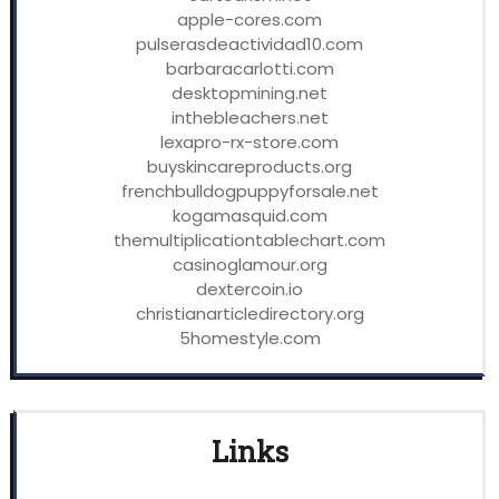
apple-cores.com
pulserasdeactividad10.com
barbaracarlotti.com
desktopmining.net
inthebleachers.net
lexapro-rx-store.com
buyskincareproducts.org
frenchbulldogpuppyforsale.net
kogamasquid.com
themultiplicationtablechart.com
casinoglamour.org
dextercoin.io
christianarticledirectory.org
5homestyle.com
Links