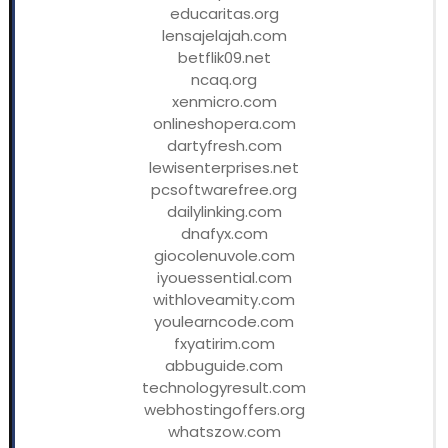
educaritas.org
lensajelajah.com
betflik09.net
ncaq.org
xenmicro.com
onlineshopera.com
dartyfresh.com
lewisenterprises.net
pcsoftwarefree.org
dailylinking.com
dnafyx.com
giocolenuvole.com
iyouessential.com
withloveamity.com
youlearncode.com
fxyatirim.com
abbuguide.com
technologyresult.com
webhostingoffers.org
whatszow.com