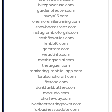
blitzpowerusa.com
gardenofeaten.com
hycys05.com
onemoremilerunning.com
snowboardsteez.com
instagrambioforgirls.com
cashflowxfiles.com
kmbb10.com
getxtrem.com
weactinfo.com
meshingsocial.com
thearguer.com
marketing-mobile-app.com
floralpunchcraft.com
fiasone.com
danktankbattery.com
mealudo.com
charlie-day.com
livedirectbettingpoker.com
foxbusinessupdate.com