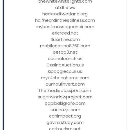
thewhitewhitelights.com
atdhe.ws
heckrodtwetland.org
halfheardinthestillness.com
mybestmassagechair.com
ericreed.net
fluxetine.com
mobilecasino8760.com
betqq3.net
casinoloans5.us
CasinoAuction.us
kipooglecouk.us
mykitchennhome.com
aumoulinvert.com
thefoodiepassport.com
superwindowproject.com
papibakigrafo.com
icanhazjs.com
canimpact.org
goviralstudy.com
cartourism.net