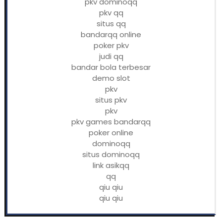
pkv dominoqq
pkv qq
situs qq
bandarqq online
poker pkv
judi qq
bandar bola terbesar
demo slot
pkv
situs pkv
pkv
pkv games bandarqq
poker online
dominoqq
situs dominoqq
link asikqq
qq
qiu qiu
qiu qiu