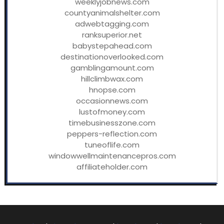
weeklyjobnews.com
countyanimalshelter.com
adwebtagging.com
ranksuperior.net
babystepahead.com
destinationoverlooked.com
gamblingamount.com
hillclimbwax.com
hnopse.com
occasionnews.com
lustofmoney.com
timebusinesszone.com
peppers-reflection.com
tuneoflife.com
windowwellmaintenancepros.com
affiliateholder.com