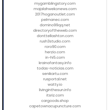
mygamblingstory.com
majalahwekonews.com
2017hoganoutlet.com
pelmanec.com
domino99qq.net
directoryoftheweb.com
donttellashton.com
rush3studio.com
roro90.com
herzio.com
in-hi5.com
krainafantasy.info
todas-noticias.com
senikartu.com
rusportal.net
watty.io
livinginthesun.info
itsriz.com
cargoods.shop
capetownacupuncture.com