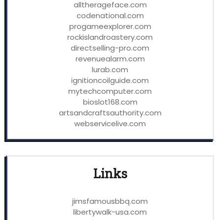
alltherageface.com
codenational.com
progameexplorer.com
rockislandroastery.com
directselling-pro.com
revenuealarm.com
lurab.com
ignitioncoilguide.com
mytechcomputer.com
bioslot168.com
artsandcraftsauthority.com
webservicelive.com
Links
jimsfamousbbq.com
libertywalk-usa.com