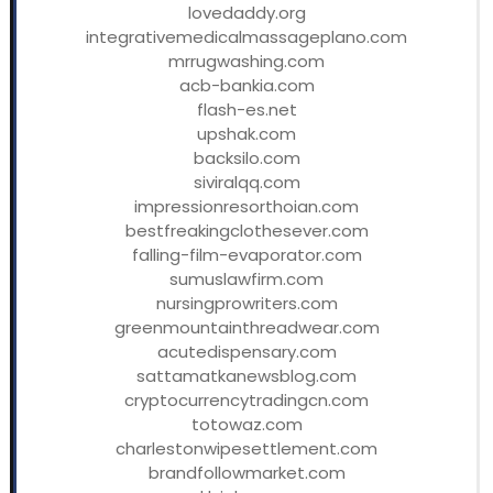
lovedaddy.org
integrativemedicalmassageplano.com
mrrugwashing.com
acb-bankia.com
flash-es.net
upshak.com
backsilo.com
siviralqq.com
impressionresorthoian.com
bestfreakingclothesever.com
falling-film-evaporator.com
sumuslawfirm.com
nursingprowriters.com
greenmountainthreadwear.com
acutedispensary.com
sattamatkanewsblog.com
cryptocurrencytradingcn.com
totowaz.com
charlestonwipesettlement.com
brandfollowmarket.com