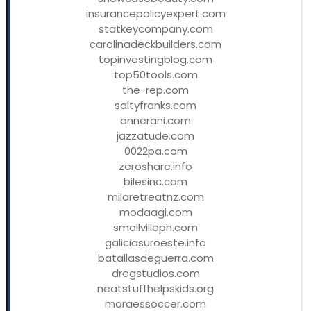
insurancepolicyexpert.com
statkeycompany.com
carolinadeckbuilders.com
topinvestingblog.com
top50tools.com
the-rep.com
saltyfranks.com
annerani.com
jazzatude.com
0022pa.com
zeroshare.info
bilesinc.com
milaretreatnz.com
modaagi.com
smallvilleph.com
galiciasuroeste.info
batallasdeguerra.com
dregstudios.com
neatstuffhelpskids.org
moraessoccer.com