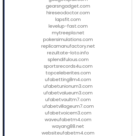
gearsngadget.com
hireseodoctor.com
lapsfit.com
levelup-fast.com
mytreepla.net
pokersimulations.com
replicamanufactory.net
rezultate-loto.info
splendifulous.com
sportsrecords4u.com
topceleberites.com
ufabetting8m4.com
ufabetunionum3.com
ufabetvalueum3.com
ufabetvaultm7.com
ufabetvillageum7.com
ufabetvoicem3.com
waveufabetm4.com
wayang88.net
websiteufabetm4.com