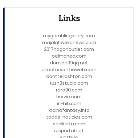
Links
mygamblingstory.com
majalahwekonews.com
2017hoganoutlet.com
pelmanec.com
domino99qq.net
directoryoftheweb.com
donttellashton.com
rush3studio.com
roro90.com
herzio.com
in-hi5.com
krainafantasy.info
todas-noticias.com
senikartu.com
rusportal.net
watty.io