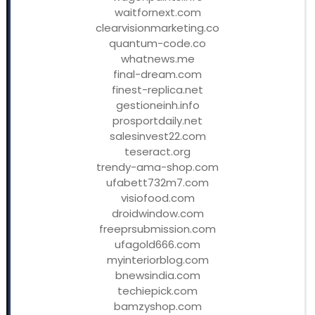
waitfornext.com
clearvisionmarketing.co
quantum-code.co
whatnews.me
final-dream.com
finest-replica.net
gestioneinh.info
prosportdaily.net
salesinvest22.com
teseract.org
trendy-ama-shop.com
ufabett732m7.com
visiofood.com
droidwindow.com
freeprsubmission.com
ufagold666.com
myinteriorblog.com
bnewsindia.com
techiepick.com
bamzyshop.com