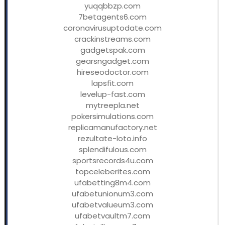
yuqqbbzp.com
7betagents6.com
coronavirusuptodate.com
crackinstreams.com
gadgetspak.com
gearsngadget.com
hireseodoctor.com
lapsfit.com
levelup-fast.com
mytreepla.net
pokersimulations.com
replicamanufactory.net
rezultate-loto.info
splendifulous.com
sportsrecords4u.com
topceleberites.com
ufabetting8m4.com
ufabetunionum3.com
ufabetvalueum3.com
ufabetvaultm7.com