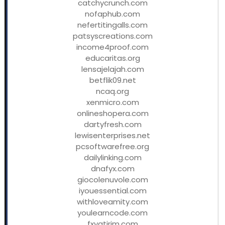
catchycrunch.com
nofaphub.com
nefertitingalls.com
patsyscreations.com
income4proof.com
educaritas.org
lensajelajah.com
betflik09.net
ncaq.org
xenmicro.com
onlineshopera.com
dartyfresh.com
lewisenterprises.net
pcsoftwarefree.org
dailylinking.com
dnafyx.com
giocolenuvole.com
iyouessential.com
withloveamity.com
youlearncode.com
fxyatirim.com