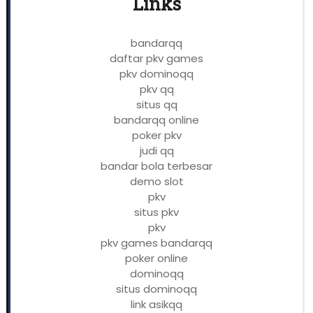
Links
bandarqq
daftar pkv games
pkv dominoqq
pkv qq
situs qq
bandarqq online
poker pkv
judi qq
bandar bola terbesar
demo slot
pkv
situs pkv
pkv
pkv games bandarqq
poker online
dominoqq
situs dominoqq
link asikqq