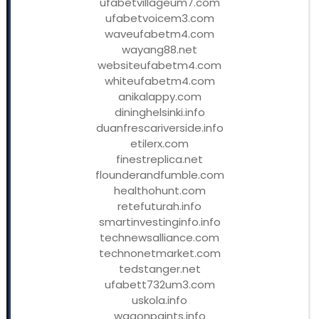
ufabetvillageum7.com
ufabetvoicem3.com
waveufabetm4.com
wayang88.net
websiteufabetm4.com
whiteufabetm4.com
anikalappy.com
dininghelsinki.info
duanfrescariverside.info
etilerx.com
finestreplica.net
flounderandfumble.com
healthohunt.com
retefuturah.info
smartinvestinginfo.info
technewsalliance.com
technonetmarket.com
tedstanger.net
ufabett732um3.com
uskola.info
wagonpaints.info