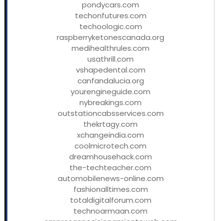
pondycars.com
techonfutures.com
techoologic.com
raspberryketonescanada.org
medihealthrules.com
usathrill.com
vshapedental.com
canfandalucia.org
yourengineguide.com
nybreakings.com
outstationcabsservices.com
thekrtagy.com
xchangeindia.com
coolmicrotech.com
dreamhousehack.com
the-techteacher.com
automobilenews-online.com
fashionalltimes.com
totaldigitalforum.com
technoarmaan.com