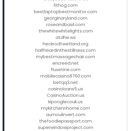
fithog.com
bestlaptopbestmonitor.com
georginaryland.com
roseandbasil.com
thewhitewhitelights.com
atdhe.ws
heckrodtwetland.org
halfheardinthestillness.com
mybestmassagechair.com
ericreed.net
fluxetine.com
mobilecasino8760.com
betqq3.net
casinoloans5.us
CasinoAuction.us
kipooglecouk.us
mykitchennhome.com
aumoulinvert.com
thefoodiepassport.com
superwindowproject.com