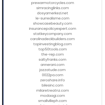
prewarmotorcycles.com
simracinglinks.com
dosyamerkezi.net
le-surrealisme.com
showcasebeauty.com
insurancepolicyexpert.com
statkeycompany.com
carolinadeckbuilders.com
topinvestingblog.com
top50tools.com
the-rep.com
saltyfranks.com
annerani.com
jazzatude.com
0022pa.com
zeroshare.info
bilesinc.com
milaretreatnz.com
modaagi.com
smallvilleph.com