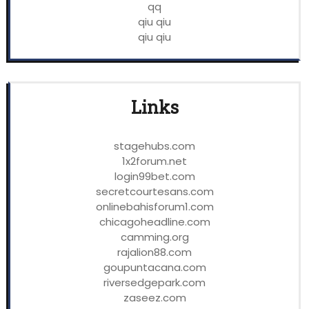
qq
qiu qiu
qiu qiu
Links
stagehubs.com
1x2forum.net
login99bet.com
secretcourtesans.com
onlinebahisforum1.com
chicagoheadline.com
camming.org
rajalion88.com
goupuntacana.com
riversedgepark.com
zaseez.com