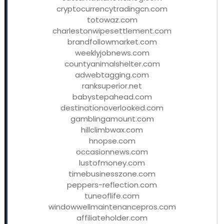
cryptocurrencytradingcn.com
totowaz.com
charlestonwipesettlement.com
brandfollowmarket.com
weeklyjobnews.com
countyanimalshelter.com
adwebtagging.com
ranksuperior.net
babystepahead.com
destinationoverlooked.com
gamblingamount.com
hillclimbwax.com
hnopse.com
occasionnews.com
lustofmoney.com
timebusinesszone.com
peppers-reflection.com
tuneoflife.com
windowwellmaintenancepros.com
affiliateholder.com