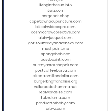
livinginthesun.info
itsriz.com
cargoods.shop
capetownacupuncture.com
bitcoinvideospro.com
cosmiccrowcollective.com
alain-jacquet.com
gotisouizakayabakeneko.com
meshpoint.me
spongebob.net
busyboxintl.com
auttayanratchapak.com
postcoffeebarva.com
elteatromilliondollar.com
burgerkingfranchise.org
vallarpadathamma.net
realworldsize.com
teknolama.com
productforbaby.com
orb-z.com