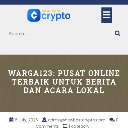
Skip
to
Ope
content
But
WARGA123: PUSAT ONLINE
TERBAIK UNTUK BERITA
DAN ACARA LOKAL
6 July, 2026
admin@newbestcrypto.com
0
Comments
1 category