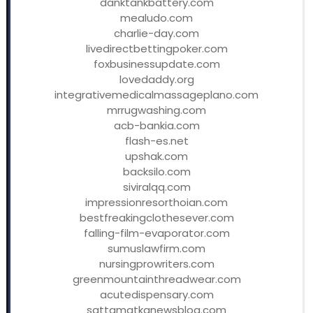
danktankbattery.com
mealudo.com
charlie-day.com
livedirectbettingpoker.com
foxbusinessupdate.com
lovedaddy.org
integrativemedicalmassageplano.com
mrrugwashing.com
acb-bankia.com
flash-es.net
upshak.com
backsilo.com
siviralqq.com
impressionresorthoian.com
bestfreakingclothesever.com
falling-film-evaporator.com
sumuslawfirm.com
nursingprowriters.com
greenmountainthreadwear.com
acutedispensary.com
sattamatkanewsblog.com