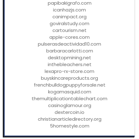
papibakigrafo.com
icanhazjs.com
canimpact.org
goviralstudy.com
cartourism.net
apple-cores.com
pulserasdeactividad10.com
barbaracarlotti.com
desktopmining.net
inthebleachers.net
lexapro-rx-store.com
buyskincareproducts.org
frenchbulldogpuppyforsale.net
kogamasquid.com
themultiplicationtablechart.com
casinoglamour.org
dextercoin.io
christianarticledirectory.org
5homestyle.com