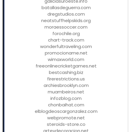
galiciasuroeste.info
batallasdeguerra.com
dregstudios.com
neatstuffhelpskids.org
moraessoccer.com
forochile.org
chart-track.com
wonderfultraveling.com
promocioname.net
wimaxworld.com
freeonlinecricketgames.net
bestcashing.biz
firerestrictions.us
archiesbrooklyn.com
muambeiros.net
infozblog.com
chonbaihat.com
elblogdeoscargonzalez.com
webpromote.net
steroids-store.co
arteydecoracion.net