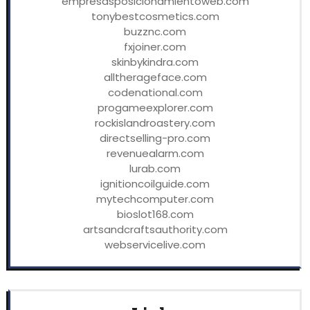
empresasposicionamientoweb.com
tonybestcosmetics.com
buzznc.com
fxjoiner.com
skinbykindra.com
alltherageface.com
codenational.com
progameexplorer.com
rockislandroastery.com
directselling-pro.com
revenuealarm.com
lurab.com
ignitioncoilguide.com
mytechcomputer.com
bioslot168.com
artsandcraftsauthority.com
webservicelive.com