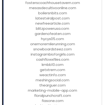
fosterscoachhousetavern.com
mesasdecultivoonline.com
boilersnbits.com
latestviralpost.com
newfreearticle.com
blitzpowerusa.com
gardenofeaten.com
hycys05.com
onemoremilerunning.com
snowboardsteez.com
instagrambioforgirls.com
cashflowxfiles.com
kmbb10.com
getxtrem.com
weactinfo.com
meshingsocial.com
thearguer.com
marketing-mobile-app.com
floralpunchcraft.com
fiasone.com