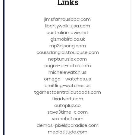
Links
jimsfamousbbq.com
libertywalk-usa.com
australiamovie.net
gizmobird.co.uk
mp3djsong.com
coursdanglaistoulouse.com
neptunuslex.com
auguri-di-natale.info
michelewatch.us
omega--watches.us
breitling-watches.us
tgarnettcentrallautoads.com
fixadvert.com
autopluz.co
save3time-c.com
vexonhcf.com
demos-pixelsparadise.com
mediatitude.com