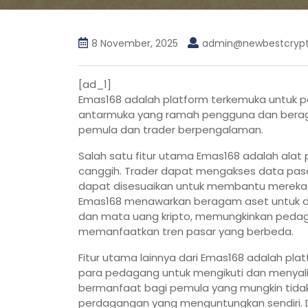
8 November, 2025
admin@newbestcryp
[ad_1]
Emas168 adalah platform terkemuka untuk p
antarmuka yang ramah pengguna dan beragam
pemula dan trader berpengalaman.
Salah satu fitur utama Emas168 adalah ala
canggih. Trader dapat mengakses data pasar r
dapat disesuaikan untuk membantu mereka m
Emas168 menawarkan beragam aset untuk di
dan mata uang kripto, memungkinkan pedaga
memanfaatkan tren pasar yang berbeda.
Fitur utama lainnya dari Emas168 adalah p
para pedagang untuk mengikuti dan menyalin
bermanfaat bagi pemula yang mungkin tidak
perdagangan yang menguntungkan sendiri.