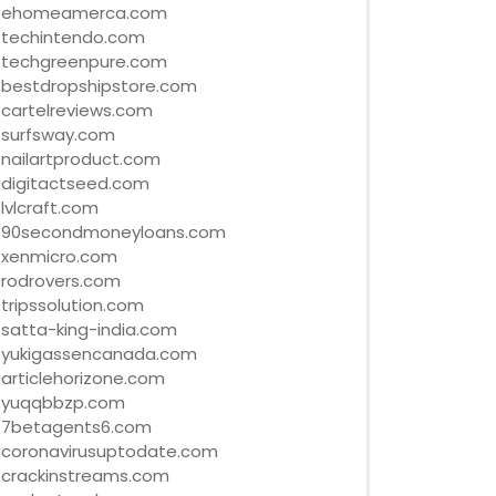
ehomeamerca.com
techintendo.com
techgreenpure.com
bestdropshipstore.com
cartelreviews.com
surfsway.com
nailartproduct.com
digitactseed.com
lvlcraft.com
90secondmoneyloans.com
xenmicro.com
rodrovers.com
tripssolution.com
satta-king-india.com
yukigassencanada.com
articlehorizone.com
yuqqbbzp.com
7betagents6.com
coronavirusuptodate.com
crackinstreams.com