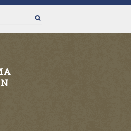
MA
AN