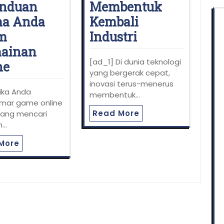
anduan
Membentuk
a Anda
Kembali
m
Industri
ainan
[ad_1] Di dunia teknologi
ne
yang bergerak cepat,
inovasi terus-menerus
Jika Anda
membentuk…
mar game online
Read More
ang mencari
m…
More