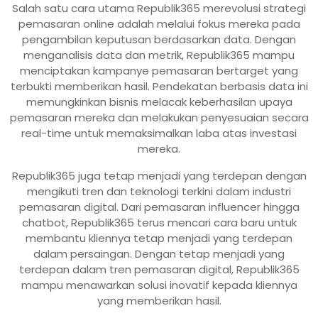
Salah satu cara utama Republik365 merevolusi strategi
pemasaran online adalah melalui fokus mereka pada
pengambilan keputusan berdasarkan data. Dengan
menganalisis data dan metrik, Republik365 mampu
menciptakan kampanye pemasaran bertarget yang
terbukti memberikan hasil. Pendekatan berbasis data ini
memungkinkan bisnis melacak keberhasilan upaya
pemasaran mereka dan melakukan penyesuaian secara
real-time untuk memaksimalkan laba atas investasi
mereka.
Republik365 juga tetap menjadi yang terdepan dengan
mengikuti tren dan teknologi terkini dalam industri
pemasaran digital. Dari pemasaran influencer hingga
chatbot, Republik365 terus mencari cara baru untuk
membantu kliennya tetap menjadi yang terdepan
dalam persaingan. Dengan tetap menjadi yang
terdepan dalam tren pemasaran digital, Republik365
mampu menawarkan solusi inovatif kepada kliennya
yang memberikan hasil.