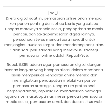
[ad_1]
Di era digital saat ini, pemasaran online telah menjadi
komponen penting dari setiap bisnis yang sukses.
Dengan maraknya media sosial, pengoptimalan mesin
pencari, dan taktik pemasaran digital lainnya,
perusahaan terus mencari cara inovatif untuk
menjangkau audiens target dan mendorong penjualan.
Salah satu perusahaan yang merevolusi strategi
pemasaran online adalah Republik365.
Republik365 adalah agen pemasaran digital dengan
layanan lengkap yang berspesialisasi dalam membantu
bisnis memperluas kehadiran online mereka dan
meningkatkan pendapatan melalui kampanye
pemasaran strategis. Dengan tim profesional
berpengalaman, Republik365 menawarkan berbagai
layanan, termasuk optimasi mesin pencari, pemasaran
media sosial, pemasaran email, dan desain situs web.