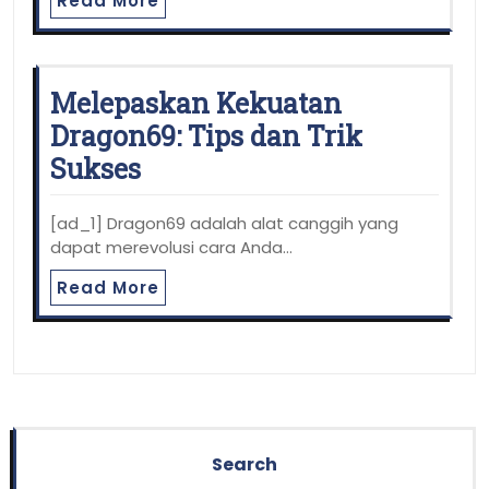
Read More
Melepaskan Kekuatan
Dragon69: Tips dan Trik
Sukses
[ad_1] Dragon69 adalah alat canggih yang
dapat merevolusi cara Anda…
Read More
Search