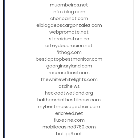
muambeiros.net
infozblog.com
chonbaihat.com
elblogdeoscargonzalez.com
webpromote.net
steroids-store.co
arteydecoracion.net
fithog.com
bestlaptopbestmonitor.com
georginaryland.com
roseandbasil.com
thewhitewhitelights.com
atdhe.ws
heckrodtwetland.org
halfheardinthestillness.com
mybestmassagechair.com
ericreed.net
fluxetine.com
mobilecasino8760.com
betqq3.net