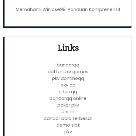
Memahami Winlose99: Panduan Komprehensif
Links
bandarqq
daftar pkv games
pkv dominoqq
pkv qq
situs qq
bandarqq online
poker pkv
judi qq
bandar bola terbesar
demo slot
pkv