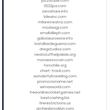
jazzatude.com
0022pa.com
zeroshare.info
bilesinc.com
milaretreatnz.com
modaagi.com
smallvilleph.com
galiciasuroeste.info
batallasdeguerra.com
dregstudios.com
neatstuffhelpskids.org
moraessoccer.com
forochile.org
chart-track.com
wonderfultraveling.com
promocioname.net
wimaxworld.com
freeonlinecricketgames.net
bestcashing.biz
firerestrictions.us
archiesbrooklyn.com