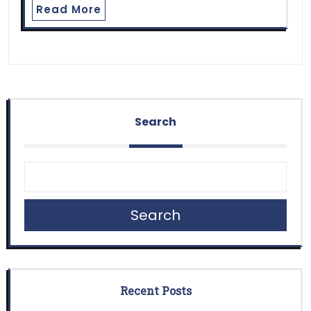
Read More
Search
Search
Recent Posts