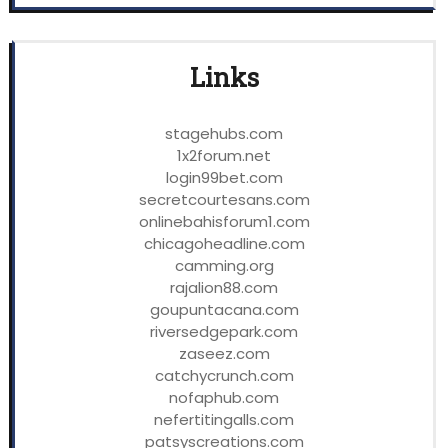
Links
stagehubs.com
1x2forum.net
login99bet.com
secretcourtesans.com
onlinebahisforum1.com
chicagoheadline.com
camming.org
rajalion88.com
goupuntacana.com
riversedgepark.com
zaseez.com
catchycrunch.com
nofaphub.com
nefertitingalls.com
patsyscreations.com