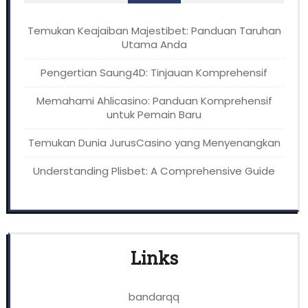
Temukan Keajaiban Majestibet: Panduan Taruhan
Utama Anda
Pengertian Saung4D: Tinjauan Komprehensif
Memahami Ahlicasino: Panduan Komprehensif
untuk Pemain Baru
Temukan Dunia JurusCasino yang Menyenangkan
Understanding Plisbet: A Comprehensive Guide
Links
bandarqq