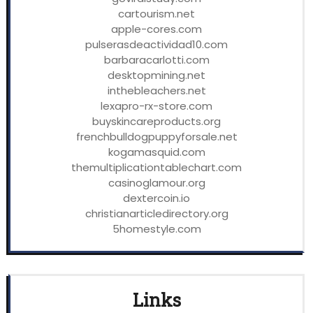
cartourism.net
apple-cores.com
pulserasdeactividad10.com
barbaracarlotti.com
desktopmining.net
inthebleachers.net
lexapro-rx-store.com
buyskincareproducts.org
frenchbulldogpuppyforsale.net
kogamasquid.com
themultiplicationtablechart.com
casinoglamour.org
dextercoin.io
christianarticledirectory.org
5homestyle.com
Links