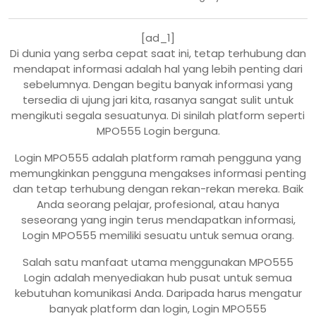
[ad_1]
Di dunia yang serba cepat saat ini, tetap terhubung dan
mendapat informasi adalah hal yang lebih penting dari
sebelumnya. Dengan begitu banyak informasi yang
tersedia di ujung jari kita, rasanya sangat sulit untuk
mengikuti segala sesuatunya. Di sinilah platform seperti
MPO555 Login berguna.
Login MPO555 adalah platform ramah pengguna yang
memungkinkan pengguna mengakses informasi penting
dan tetap terhubung dengan rekan-rekan mereka. Baik
Anda seorang pelajar, profesional, atau hanya
seseorang yang ingin terus mendapatkan informasi,
Login MPO555 memiliki sesuatu untuk semua orang.
Salah satu manfaat utama menggunakan MPO555
Login adalah menyediakan hub pusat untuk semua
kebutuhan komunikasi Anda. Daripada harus mengatur
banyak platform dan login, Login MPO555