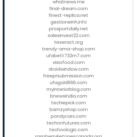
whatnews.me
final-dream.com
finest-replica.net
gestioneinh.info
prosportdaily.net
salesinvest22.com
teseract.org
trendy-ama-shop.com
ufabett732m7.com
visiofood.com
droidwindow.com
freeprsubmission.com
ufagold666.com
myinteriorblog.com
bnewsindia.com
techiepick.com
bamzyshop.com
pondycars.com
techonfutures.com
techoologic.com
raspberryketonescanada.org