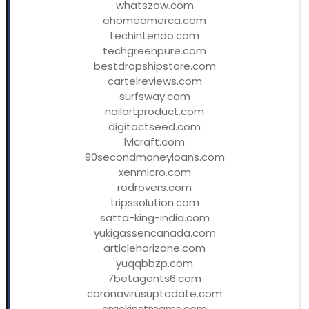
whatszow.com
ehomeamerca.com
techintendo.com
techgreenpure.com
bestdropshipstore.com
cartelreviews.com
surfsway.com
nailartproduct.com
digitactseed.com
lvlcraft.com
90secondmoneyloans.com
xenmicro.com
rodrovers.com
tripssolution.com
satta-king-india.com
yukigassencanada.com
articlehorizone.com
yuqqbbzp.com
7betagents6.com
coronavirusuptodate.com
crackinstreams.com