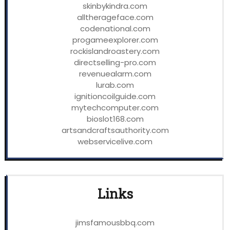
skinbykindra.com
alltherageface.com
codenational.com
progameexplorer.com
rockislandroastery.com
directselling-pro.com
revenuealarm.com
lurab.com
ignitioncoilguide.com
mytechcomputer.com
bioslot168.com
artsandcraftsauthority.com
webservicelive.com
Links
jimsfamousbbq.com