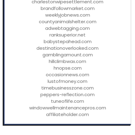
charlestonwipesettlement.com
brandfollowmarket.com
weeklyjobnews.com
countyanimalshelter.com
adwebtagging.com
ranksuperior.net
babystepahead.com
destinationoverlooked.com
gamblingamount.com
hillclimbwax.com
hnopse.com
occasionnews.com
lustofmoney.com
timebusinesszone.com
peppers-reflection.com
tuneoflife.com
windowwellmaintenancepros.com
affiliateholder.com