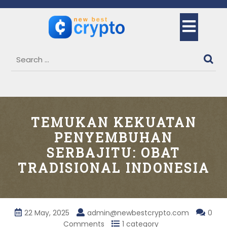
Skip
to
Ope
content
But
TEMUKAN KEKUATAN
PENYEMBUHAN
SERBAJITU: OBAT
TRADISIONAL INDONESIA
22 May, 2025
admin@newbestcrypto.com
0
Comments
1 category