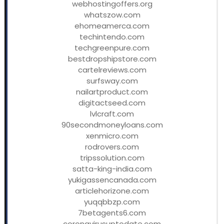
webhostingoffers.org
whatszow.com
ehomeamerca.com
techintendo.com
techgreenpure.com
bestdropshipstore.com
cartelreviews.com
surfsway.com
nailartproduct.com
digitactseed.com
lvlcraft.com
90secondmoneyloans.com
xenmicro.com
rodrovers.com
tripssolution.com
satta-king-india.com
yukigassencanada.com
articlehorizone.com
yuqqbbzp.com
7betagents6.com
coronavirusuptodate.com