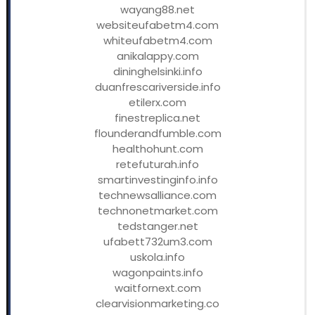
wayang88.net
websiteufabetm4.com
whiteufabetm4.com
anikalappy.com
dininghelsinki.info
duanfrescariverside.info
etilerx.com
finestreplica.net
flounderandfumble.com
healthohunt.com
retefuturah.info
smartinvestinginfo.info
technewsalliance.com
technonetmarket.com
tedstanger.net
ufabett732um3.com
uskola.info
wagonpaints.info
waitfornext.com
clearvisionmarketing.co