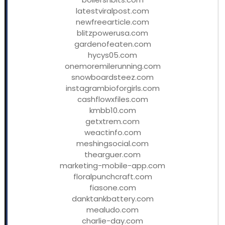
latestviralpost.com
newfreearticle.com
blitzpowerusa.com
gardenofeaten.com
hycys05.com
onemoremilerunning.com
snowboardsteez.com
instagrambioforgirls.com
cashflowxfiles.com
kmbb10.com
getxtrem.com
weactinfo.com
meshingsocial.com
thearguer.com
marketing-mobile-app.com
floralpunchcraft.com
fiasone.com
danktankbattery.com
mealudo.com
charlie-day.com