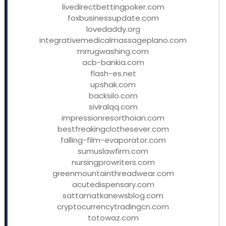
livedirectbettingpoker.com
foxbusinessupdate.com
lovedaddy.org
integrativemedicalmassageplano.com
mrrugwashing.com
acb-bankia.com
flash-es.net
upshak.com
backsilo.com
siviralqq.com
impressionresorthoian.com
bestfreakingclothesever.com
falling-film-evaporator.com
sumuslawfirm.com
nursingprowriters.com
greenmountainthreadwear.com
acutedispensary.com
sattamatkanewsblog.com
cryptocurrencytradingcn.com
totowaz.com