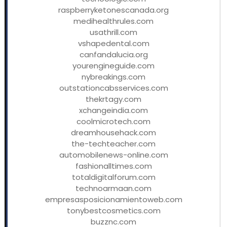
raspberryketonescanada.org
medihealthrules.com
usathrill.com
vshapedental.com
canfandalucia.org
yourengineguide.com
nybreakings.com
outstationcabsservices.com
thekrtagy.com
xchangeindia.com
coolmicrotech.com
dreamhousehack.com
the-techteacher.com
automobilenews-online.com
fashionalltimes.com
totaldigitalforum.com
technoarmaan.com
empresasposicionamientoweb.com
tonybestcosmetics.com
buzznc.com