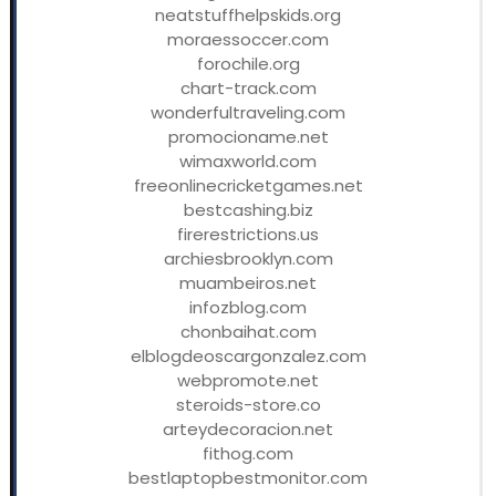
neatstuffhelpskids.org
moraessoccer.com
forochile.org
chart-track.com
wonderfultraveling.com
promocioname.net
wimaxworld.com
freeonlinecricketgames.net
bestcashing.biz
firerestrictions.us
archiesbrooklyn.com
muambeiros.net
infozblog.com
chonbaihat.com
elblogdeoscargonzalez.com
webpromote.net
steroids-store.co
arteydecoracion.net
fithog.com
bestlaptopbestmonitor.com