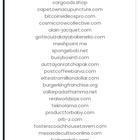
cargoods.shop
capetownacupuncture.com
bitcoinvideospro.com
cosmiccrowcollective.com
alain-jacquet.com
gotisouizakayabakeneko.com
meshpoint.me
spongebob.net
busyboxintl.com
auttayanratchapak.com
postcoffeebarva.com
elteatromilliondollar.com
burgerkingfranchise.org
vallarpadathamma.net
realworldsize.com
teknolama.com
productforbaby.com
orb-z.com
fosterscoachhousetavern.com
mesasdecultivoonline.com
boilersnbits.com