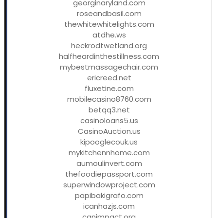
georginaryland.com
roseandbasil.com
thewhitewhitelights.com
atdhe.ws
heckrodtwetland.org
halfheardinthestillness.com
mybestmassagechair.com
ericreed.net
fluxetine.com
mobilecasino8760.com
betqq3.net
casinoloans5.us
CasinoAuction.us
kipooglecouk.us
mykitchennhome.com
aumoulinvert.com
thefoodiepassport.com
superwindowproject.com
papibakigrafo.com
icanhazjs.com
canimpact.org