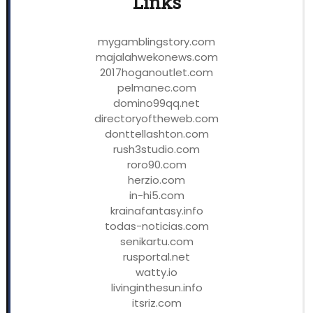
Links
mygamblingstory.com
majalahwekonews.com
2017hoganoutlet.com
pelmanec.com
domino99qq.net
directoryoftheweb.com
donttellashton.com
rush3studio.com
roro90.com
herzio.com
in-hi5.com
krainafantasy.info
todas-noticias.com
senikartu.com
rusportal.net
watty.io
livinginthesun.info
itsriz.com