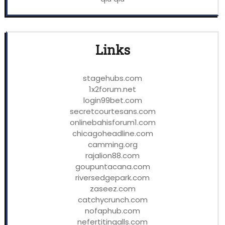
Links
stagehubs.com
1x2forum.net
login99bet.com
secretcourtesans.com
onlinebahisforum1.com
chicagoheadline.com
camming.org
rajalion88.com
goupuntacana.com
riversedgepark.com
zaseez.com
catchycrunch.com
nofaphub.com
nefertitingalls.com