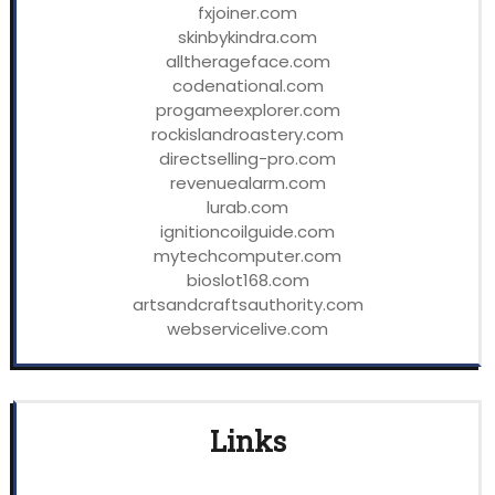
fxjoiner.com
skinbykindra.com
alltherageface.com
codenational.com
progameexplorer.com
rockislandroastery.com
directselling-pro.com
revenuealarm.com
lurab.com
ignitioncoilguide.com
mytechcomputer.com
bioslot168.com
artsandcraftsauthority.com
webservicelive.com
Links