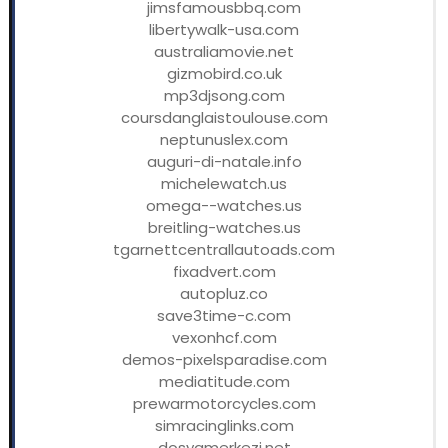
jimsfamousbbq.com
libertywalk-usa.com
australiamovie.net
gizmobird.co.uk
mp3djsong.com
coursdanglaistoulouse.com
neptunuslex.com
auguri-di-natale.info
michelewatch.us
omega--watches.us
breitling-watches.us
tgarnettcentrallautoads.com
fixadvert.com
autopluz.co
save3time-c.com
vexonhcf.com
demos-pixelsparadise.com
mediatitude.com
prewarmotorcycles.com
simracinglinks.com
dosyamerkezi.net