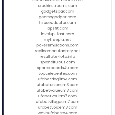
crackinstreams.com
gadgetspak.com
gearsngadget.com
hireseodoctor.com
lapsfit.com
levelup-fast.com
mytreepla.net
pokersimulations.com
replicamanufactory.net
rezultate-loto.info
splendifulous.com
sportsrecords4u.com
topceleberites.com
ufabetting8m4.com
ufabetunionum3.com
ufabetvalueum3.com
ufabetvaultm7.com
ufabetvillageum7.com
ufabetvoicem3.com
waveufabetm4.com