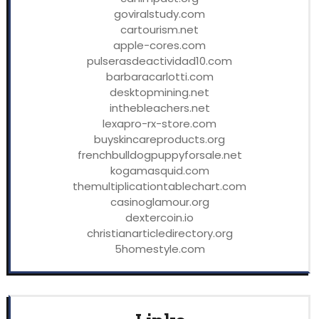
goviralstudy.com
cartourism.net
apple-cores.com
pulserasdeactividad10.com
barbaracarlotti.com
desktopmining.net
inthebleachers.net
lexapro-rx-store.com
buyskincareproducts.org
frenchbulldogpuppyforsale.net
kogamasquid.com
themultiplicationtablechart.com
casinoglamour.org
dextercoin.io
christianarticledirectory.org
5homestyle.com