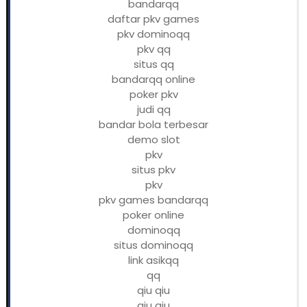
bandarqq
daftar pkv games
pkv dominoqq
pkv qq
situs qq
bandarqq online
poker pkv
judi qq
bandar bola terbesar
demo slot
pkv
situs pkv
pkv
pkv games bandarqq
poker online
dominoqq
situs dominoqq
link asikqq
qq
qiu qiu
qiu qiu