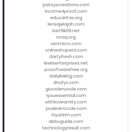
patsyscreations.com
income4proof.com
educaritas.org
lensajelajah.com
betflik09.net
ncaq.org
xenmicro.com
onlineshopera.com
dartyfresh.com
lewisenterprises.net
pcsoftwarefree.org
dailylinking.com
dnafyx.com
giocolenuvole.com
iyouessential.com
withloveamity.com
youlearncode.com
fxyatirim.com
abbuguide.com
technologyresult.com