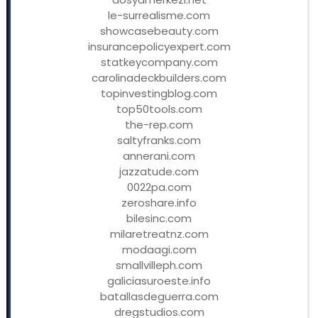
le-surrealisme.com
showcasebeauty.com
insurancepolicyexpert.com
statkeycompany.com
carolinadeckbuilders.com
topinvestingblog.com
top50tools.com
the-rep.com
saltyfranks.com
annerani.com
jazzatude.com
0022pa.com
zeroshare.info
bilesinc.com
milaretreatnz.com
modaagi.com
smallvilleph.com
galiciasuroeste.info
batallasdeguerra.com
dregstudios.com