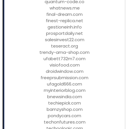
quantum-code.co
whatnews.me
final-dream.com
finest-replica.net
gestioneinh.info
prosportdaily.net
salesinvest22.com
teseract.org
trendy-ama-shop.com
ufabett732m7.com
visiofood.com
droidwindow.com
freeprsubmission.com
ufagold666.com
myinteriorblog.com
bnewsindia.com
techiepick.com
bamzyshop.com
pondycars.com
techonfutures.com
techoologic.com