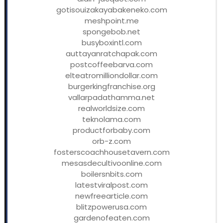
gotisouizakayabakeneko.com
meshpoint.me
spongebob.net
busyboxintl.com
auttayanratchapak.com
postcoffeebarva.com
elteatromilliondollar.com
burgerkingfranchise.org
vallarpadathamma.net
realworldsize.com
teknolama.com
productforbaby.com
orb-z.com
fosterscoachhousetavern.com
mesasdecultivoonline.com
boilersnbits.com
latestviralpost.com
newfreearticle.com
blitzpowerusa.com
gardenofeaten.com