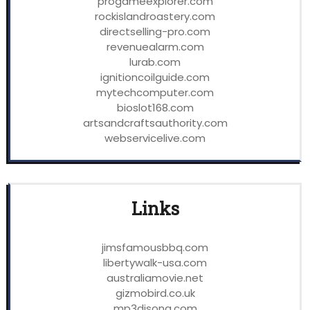
progameexplorer.com
rockislandroastery.com
directselling-pro.com
revenuealarm.com
lurab.com
ignitioncoilguide.com
mytechcomputer.com
bioslot168.com
artsandcraftsauthority.com
webservicelive.com
Links
jimsfamousbbq.com
libertywalk-usa.com
australiamovie.net
gizmobird.co.uk
mp3djsong.com