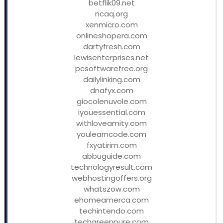
betflik09.net
ncaq.org
xenmicro.com
onlineshopera.com
dartyfresh.com
lewisenterprises.net
pcsoftwarefree.org
dailylinking.com
dnafyx.com
giocolenuvole.com
iyouessential.com
withloveamity.com
youlearncode.com
fxyatirim.com
abbuguide.com
technologyresult.com
webhostingoffers.org
whatszow.com
ehomeamerca.com
techintendo.com
techgreenpure.com