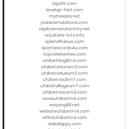
lapsfit.com
levelup-fast.com
mytreepla.net
pokersimulations.com
replicamanufactory.net
rezultate-loto.info
splendifulous.com
sportsrecords4u.com
topceleberites.com
ufabetting8m4.com
ufabetunionum3.com
ufabetvalueum3.com
ufabetvaultm7.com
ufabetvillageum7.com
ufabetvoicem3.com
waveufabetm4.com
wayang88.net
websiteufabetm4.com
whiteufabetm4.com
anikalappy.com