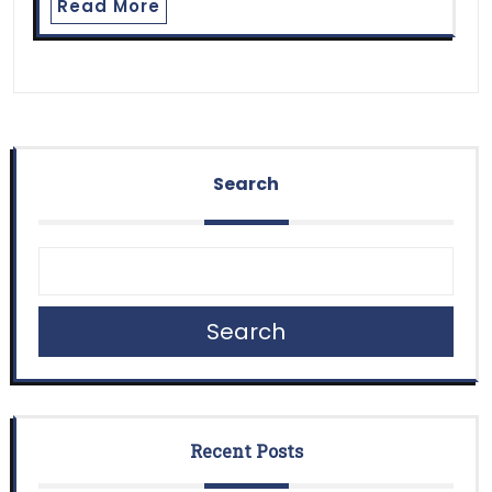
Read More
Search
Search
Recent Posts