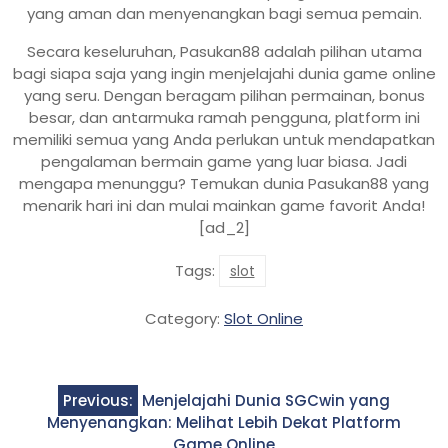
yang aman dan menyenangkan bagi semua pemain.
Secara keseluruhan, Pasukan88 adalah pilihan utama
bagi siapa saja yang ingin menjelajahi dunia game online
yang seru. Dengan beragam pilihan permainan, bonus
besar, dan antarmuka ramah pengguna, platform ini
memiliki semua yang Anda perlukan untuk mendapatkan
pengalaman bermain game yang luar biasa. Jadi
mengapa menunggu? Temukan dunia Pasukan88 yang
menarik hari ini dan mulai mainkan game favorit Anda!
[ad_2]
Tags:
slot
Category:
Slot Online
Post
Previous:
Menjelajahi Dunia SGCwin yang
navigation
Menyenangkan: Melihat Lebih Dekat Platform
Game Online