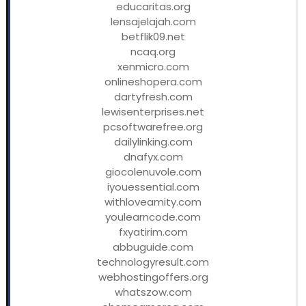
educaritas.org
lensajelajah.com
betflik09.net
ncaq.org
xenmicro.com
onlineshopera.com
dartyfresh.com
lewisenterprises.net
pcsoftwarefree.org
dailylinking.com
dnafyx.com
giocolenuvole.com
iyouessential.com
withloveamity.com
youlearncode.com
fxyatirim.com
abbuguide.com
technologyresult.com
webhostingoffers.org
whatszow.com