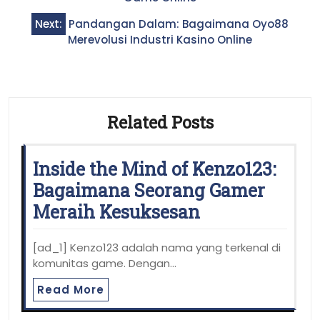
Next:
Pandangan Dalam: Bagaimana Oyo88
Merevolusi Industri Kasino Online
Related Posts
Inside the Mind of Kenzo123:
Bagaimana Seorang Gamer
Meraih Kesuksesan
[ad_1] Kenzo123 adalah nama yang terkenal di
komunitas game. Dengan…
Read More