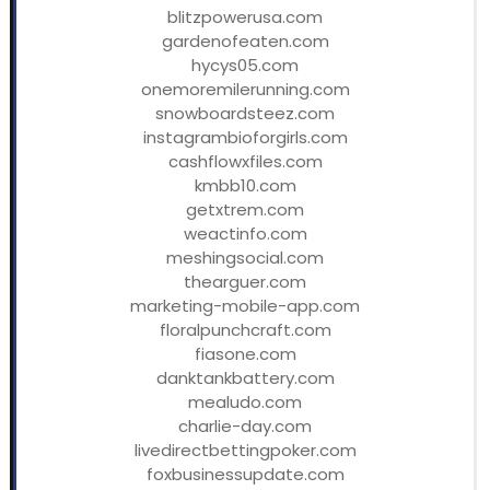
blitzpowerusa.com
gardenofeaten.com
hycys05.com
onemoremilerunning.com
snowboardsteez.com
instagrambioforgirls.com
cashflowxfiles.com
kmbb10.com
getxtrem.com
weactinfo.com
meshingsocial.com
thearguer.com
marketing-mobile-app.com
floralpunchcraft.com
fiasone.com
danktankbattery.com
mealudo.com
charlie-day.com
livedirectbettingpoker.com
foxbusinessupdate.com