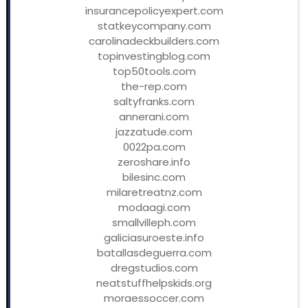
insurancepolicyexpert.com
statkeycompany.com
carolinadeckbuilders.com
topinvestingblog.com
top50tools.com
the-rep.com
saltyfranks.com
annerani.com
jazzatude.com
0022pa.com
zeroshare.info
bilesinc.com
milaretreatnz.com
modaagi.com
smallvilleph.com
galiciasuroeste.info
batallasdeguerra.com
dregstudios.com
neatstuffhelpskids.org
moraessoccer.com