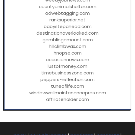
countyanimalshelter.com
adwebtagging.com
ranksuperior.net
babystepahead.com
destinationoverlooked.com
gamblingamount.com
hillclimbwax.com
hnopse.com
occasionnews.com
lustofmoney.com
timebusinesszone.com
peppers-reflection.com
tuneoflife.com
windowwellmaintenancepros.com
affiliateholder.com