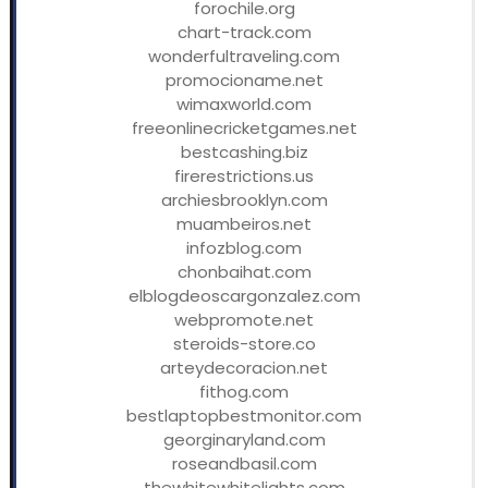
forochile.org
chart-track.com
wonderfultraveling.com
promocioname.net
wimaxworld.com
freeonlinecricketgames.net
bestcashing.biz
firerestrictions.us
archiesbrooklyn.com
muambeiros.net
infozblog.com
chonbaihat.com
elblogdeoscargonzalez.com
webpromote.net
steroids-store.co
arteydecoracion.net
fithog.com
bestlaptopbestmonitor.com
georginaryland.com
roseandbasil.com
thewhitewhitelights.com