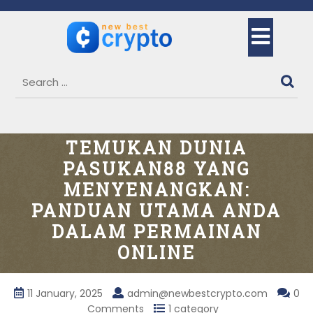
Skip
to
Ope
content
But
TEMUKAN DUNIA
PASUKAN88 YANG
MENYENANGKAN:
PANDUAN UTAMA ANDA
DALAM PERMAINAN
ONLINE
11 January, 2025
admin@newbestcrypto.com
0
Comments
1 category