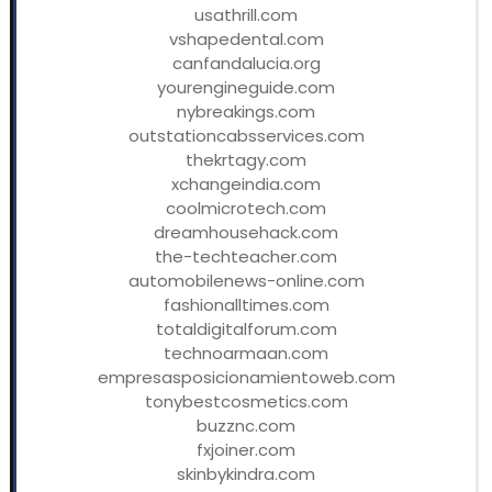
usathrill.com
vshapedental.com
canfandalucia.org
yourengineguide.com
nybreakings.com
outstationcabsservices.com
thekrtagy.com
xchangeindia.com
coolmicrotech.com
dreamhousehack.com
the-techteacher.com
automobilenews-online.com
fashionalltimes.com
totaldigitalforum.com
technoarmaan.com
empresasposicionamientoweb.com
tonybestcosmetics.com
buzznc.com
fxjoiner.com
skinbykindra.com