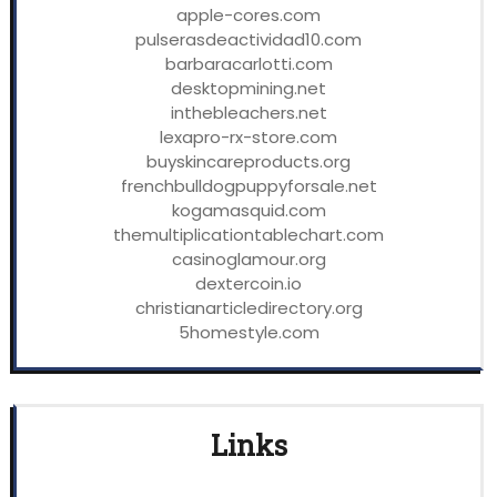
apple-cores.com
pulserasdeactividad10.com
barbaracarlotti.com
desktopmining.net
inthebleachers.net
lexapro-rx-store.com
buyskincareproducts.org
frenchbulldogpuppyforsale.net
kogamasquid.com
themultiplicationtablechart.com
casinoglamour.org
dextercoin.io
christianarticledirectory.org
5homestyle.com
Links