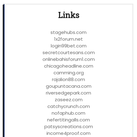
Links
stagehubs.com
1x2forum.net
login99bet.com
secretcourtesans.com
onlinebahisforum1.com
chicagoheadline.com
camming.org
rajalion88.com
goupuntacana.com
riversedgepark.com
zaseez.com
catchycrunch.com
nofaphub.com
nefertitingalls.com
patsyscreations.com
income4proof.com