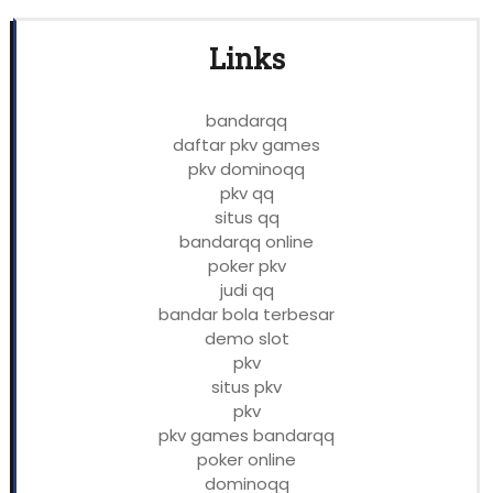
Links
bandarqq
daftar pkv games
pkv dominoqq
pkv qq
situs qq
bandarqq online
poker pkv
judi qq
bandar bola terbesar
demo slot
pkv
situs pkv
pkv
pkv games bandarqq
poker online
dominoqq