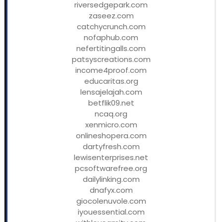
riversedgepark.com
zaseez.com
catchycrunch.com
nofaphub.com
nefertitingalls.com
patsyscreations.com
income4proof.com
educaritas.org
lensajelajah.com
betflik09.net
ncaq.org
xenmicro.com
onlineshopera.com
dartyfresh.com
lewisenterprises.net
pcsoftwarefree.org
dailylinking.com
dnafyx.com
giocolenuvole.com
iyouessential.com