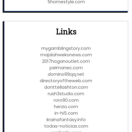
5homestyle.com
Links
mygamblingstory.com
majalahwekonews.com
2017hoganoutlet.com
pelmanec.com
domino99qq.net
directoryoftheweb.com
donttellashton.com
rush3studio.com
roro90.com
herzio.com
in-hi5.com
krainafantasy.info
todas-noticias.com