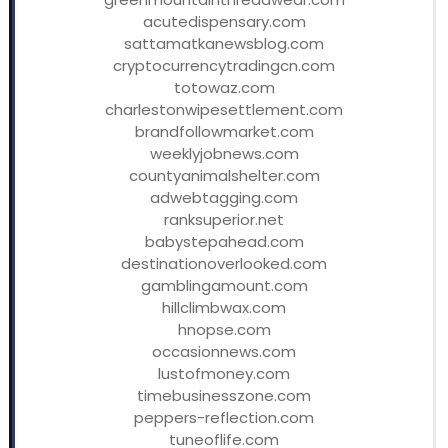
acutedispensary.com
sattamatkanewsblog.com
cryptocurrencytradingcn.com
totowaz.com
charlestonwipesettlement.com
brandfollowmarket.com
weeklyjobnews.com
countyanimalshelter.com
adwebtagging.com
ranksuperior.net
babystepahead.com
destinationoverlooked.com
gamblingamount.com
hillclimbwax.com
hnopse.com
occasionnews.com
lustofmoney.com
timebusinesszone.com
peppers-reflection.com
tuneoflife.com