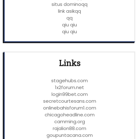
situs dominoqq
link asikqq
qq
qiu qiu
qiu qiu
Links
stagehubs.com
1x2forum.net
login99bet.com
secretcourtesans.com
onlinebahisforum1.com
chicagoheadline.com
camming.org
rajalion88.com
goupuntacana.com