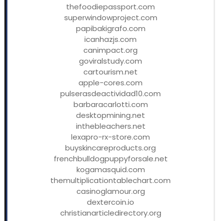
thefoodiepassport.com
superwindowproject.com
papibakigrafo.com
icanhazjs.com
canimpact.org
goviralstudy.com
cartourism.net
apple-cores.com
pulserasdeactividad10.com
barbaracarlotti.com
desktopmining.net
inthebleachers.net
lexapro-rx-store.com
buyskincareproducts.org
frenchbulldogpuppyforsale.net
kogamasquid.com
themultiplicationtablechart.com
casinoglamour.org
dextercoin.io
christianarticledirectory.org