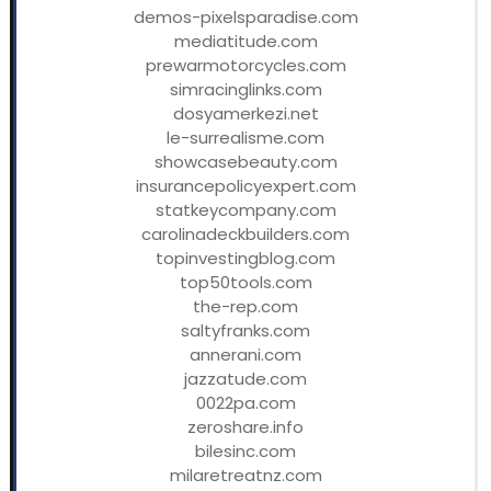
demos-pixelsparadise.com
mediatitude.com
prewarmotorcycles.com
simracinglinks.com
dosyamerkezi.net
le-surrealisme.com
showcasebeauty.com
insurancepolicyexpert.com
statkeycompany.com
carolinadeckbuilders.com
topinvestingblog.com
top50tools.com
the-rep.com
saltyfranks.com
annerani.com
jazzatude.com
0022pa.com
zeroshare.info
bilesinc.com
milaretreatnz.com