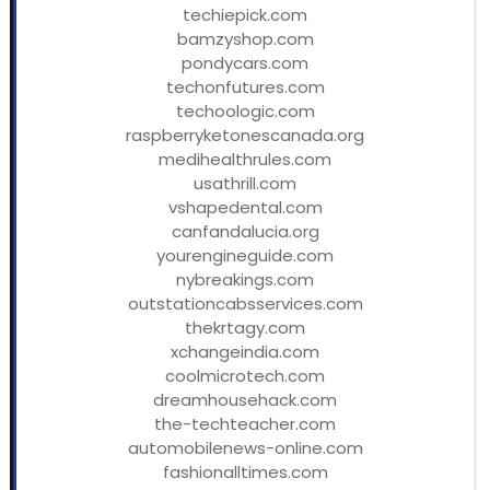
techiepick.com
bamzyshop.com
pondycars.com
techonfutures.com
techoologic.com
raspberryketonescanada.org
medihealthrules.com
usathrill.com
vshapedental.com
canfandalucia.org
yourengineguide.com
nybreakings.com
outstationcabsservices.com
thekrtagy.com
xchangeindia.com
coolmicrotech.com
dreamhousehack.com
the-techteacher.com
automobilenews-online.com
fashionalltimes.com