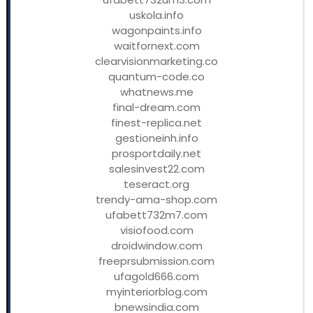
uskola.info
wagonpaints.info
waitfornext.com
clearvisionmarketing.co
quantum-code.co
whatnews.me
final-dream.com
finest-replica.net
gestioneinh.info
prosportdaily.net
salesinvest22.com
teseract.org
trendy-ama-shop.com
ufabett732m7.com
visiofood.com
droidwindow.com
freeprsubmission.com
ufagold666.com
myinteriorblog.com
bnewsindia.com