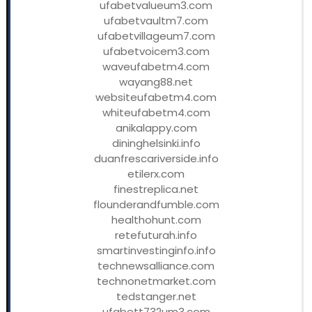
ufabetvalueum3.com
ufabetvaultm7.com
ufabetvillageum7.com
ufabetvoicem3.com
waveufabetm4.com
wayang88.net
websiteufabetm4.com
whiteufabetm4.com
anikalappy.com
dininghelsinki.info
duanfrescariverside.info
etilerx.com
finestreplica.net
flounderandfumble.com
healthohunt.com
retefuturah.info
smartinvestinginfo.info
technewsalliance.com
technonetmarket.com
tedstanger.net
ufabett732um3.com