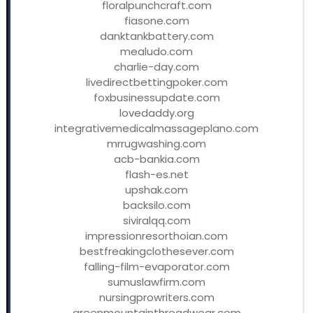
floralpunchcraft.com
fiasone.com
danktankbattery.com
mealudo.com
charlie-day.com
livedirectbettingpoker.com
foxbusinessupdate.com
lovedaddy.org
integrativemedicalmassageplano.com
mrrugwashing.com
acb-bankia.com
flash-es.net
upshak.com
backsilo.com
siviralqq.com
impressionresorthoian.com
bestfreakingclothesever.com
falling-film-evaporator.com
sumuslawfirm.com
nursingprowriters.com
greenmountainthreadwear.com