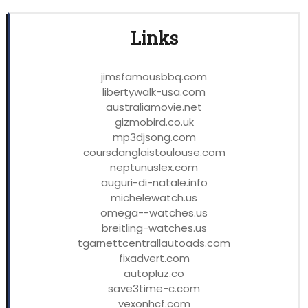
Links
jimsfamousbbq.com
libertywalk-usa.com
australiamovie.net
gizmobird.co.uk
mp3djsong.com
coursdanglaistoulouse.com
neptunuslex.com
auguri-di-natale.info
michelewatch.us
omega--watches.us
breitling-watches.us
tgarnettcentrallautoads.com
fixadvert.com
autopluz.co
save3time-c.com
vexonhcf.com