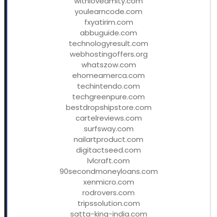
withloveamity.com
youlearncode.com
fxyatirim.com
abbuguide.com
technologyresult.com
webhostingoffers.org
whatszow.com
ehomeamerca.com
techintendo.com
techgreenpure.com
bestdropshipstore.com
cartelreviews.com
surfsway.com
nailartproduct.com
digitactseed.com
lvlcraft.com
90secondmoneyloans.com
xenmicro.com
rodrovers.com
tripssolution.com
satta-king-india.com