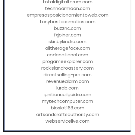
totaldigitalforum.com
technoarmaan.com
empresasposicionamientoweb.com
tonybestcosmetics.com
buzznc.com
fxjoiner.com
skinbykindra.com
alltherageface.com
codenational.com
progameexplorer.com
rockislandroastery.com
directselling-pro.com
revenuealarm.com
lurab.com
ignitioncoilguide.com
mytechcomputer.com
bioslot168.com
artsandcraftsauthority.com
webservicelive.com