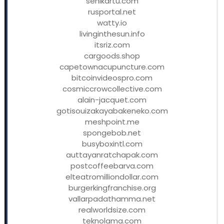
senikartu.com
rusportal.net
watty.io
livinginthesun.info
itsriz.com
cargoods.shop
capetownacupuncture.com
bitcoinvideospro.com
cosmiccrowcollective.com
alain-jacquet.com
gotisouizakayabakeneko.com
meshpoint.me
spongebob.net
busyboxintl.com
auttayanratchapak.com
postcoffeebarva.com
elteatromilliondollar.com
burgerkingfranchise.org
vallarpadathamma.net
realworldsize.com
teknolama.com