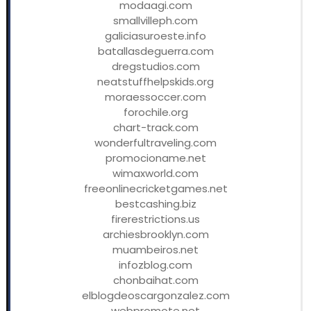
modaagi.com
smallvilleph.com
galiciasuroeste.info
batallasdeguerra.com
dregstudios.com
neatstuffhelpskids.org
moraessoccer.com
forochile.org
chart-track.com
wonderfultraveling.com
promocioname.net
wimaxworld.com
freeonlinecricketgames.net
bestcashing.biz
firerestrictions.us
archiesbrooklyn.com
muambeiros.net
infozblog.com
chonbaihat.com
elblogdeoscargonzalez.com
webpromote.net