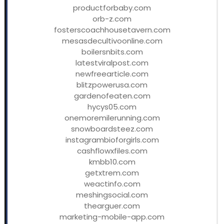
productforbaby.com
orb-z.com
fosterscoachhousetavern.com
mesasdecultivoonline.com
boilersnbits.com
latestviralpost.com
newfreearticle.com
blitzpowerusa.com
gardenofeaten.com
hycys05.com
onemoremilerunning.com
snowboardsteez.com
instagrambioforgirls.com
cashflowxfiles.com
kmbb10.com
getxtrem.com
weactinfo.com
meshingsocial.com
thearguer.com
marketing-mobile-app.com