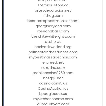
steroids-store.co
arteydecoracion.net
fithog.com
bestlaptopbestmonitor.com
georginaryland.com
roseandbasil.com
thewhitewhitelights.com
atdhe.ws
heckrodtwetland.org
halfheardinthestillness.com
mybestmassagechair.com
ericreed.net
fluxetine.com
mobilecasino8760.com
betqq3.net
casinoloans5.us
CasinoAuction.us
kipooglecouk.us
mykitchennhome.com
aumoulinvert.com