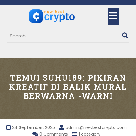
Skip
to
Ope
content
But
TEMUI SUHU189: PIKIRAN
KREATIF DI BALIK MURAL
BERWARNA -WARNI
24 September, 2025
admin@newbestcrypto.com
0 Comments
1 category