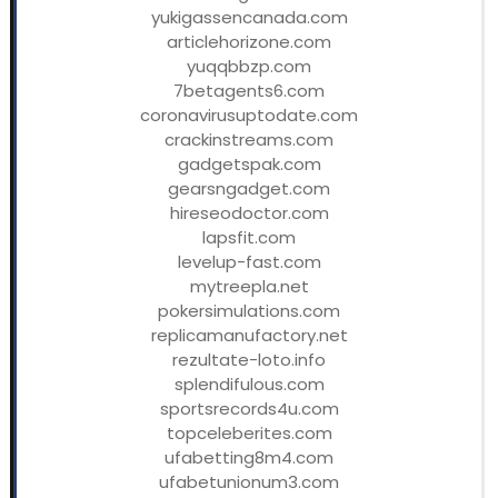
yukigassencanada.com
articlehorizone.com
yuqqbbzp.com
7betagents6.com
coronavirusuptodate.com
crackinstreams.com
gadgetspak.com
gearsngadget.com
hireseodoctor.com
lapsfit.com
levelup-fast.com
mytreepla.net
pokersimulations.com
replicamanufactory.net
rezultate-loto.info
splendifulous.com
sportsrecords4u.com
topceleberites.com
ufabetting8m4.com
ufabetunionum3.com