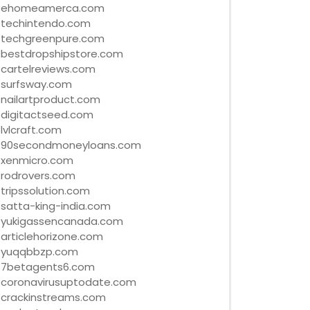
ehomeamerca.com
techintendo.com
techgreenpure.com
bestdropshipstore.com
cartelreviews.com
surfsway.com
nailartproduct.com
digitactseed.com
lvlcraft.com
90secondmoneyloans.com
xenmicro.com
rodrovers.com
tripssolution.com
satta-king-india.com
yukigassencanada.com
articlehorizone.com
yuqqbbzp.com
7betagents6.com
coronavirusuptodate.com
crackinstreams.com