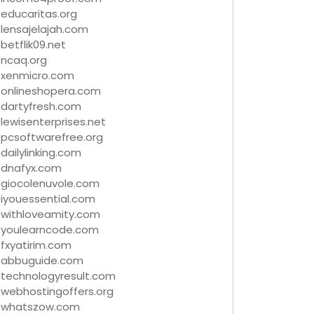
educaritas.org
lensajelajah.com
betflik09.net
ncaq.org
xenmicro.com
onlineshopera.com
dartyfresh.com
lewisenterprises.net
pcsoftwarefree.org
dailylinking.com
dnafyx.com
giocolenuvole.com
iyouessential.com
withloveamity.com
youlearncode.com
fxyatirim.com
abbuguide.com
technologyresult.com
webhostingoffers.org
whatszow.com