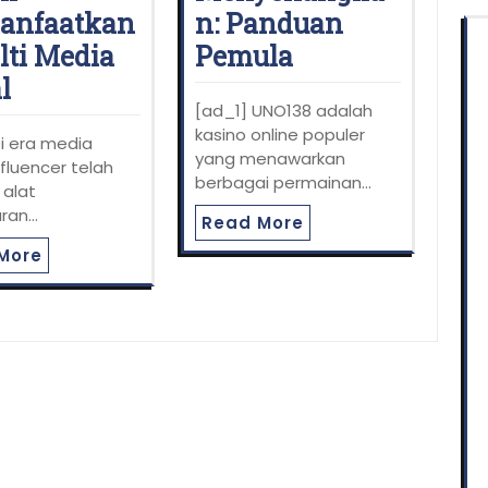
anfaatkan
n: Panduan
lti Media
Pemula
l
[ad_1] UNO138 adalah
kasino online populer
Di era media
yang menawarkan
influencer telah
berbagai permainan…
 alat
ran…
Read More
More