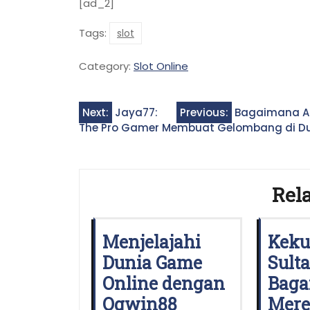
[ad_2]
Tags:
slot
Category:
Slot Online
Post
Next:
Jaya77:
Previous:
Bagaimana Au
The Pro Gamer Membuat Gelombang di Du
navigation
Rela
Menjelajahi
Keku
Dunia Game
Sult
Online dengan
Baga
Ogwin88
Mer