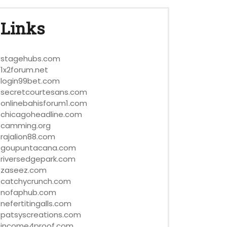
Links
stagehubs.com
1x2forum.net
login99bet.com
secretcourtesans.com
onlinebahisforum1.com
chicagoheadline.com
camming.org
rajalion88.com
goupuntacana.com
riversedgepark.com
zaseez.com
catchycrunch.com
nofaphub.com
nefertitingalls.com
patsyscreations.com
income4proof.com