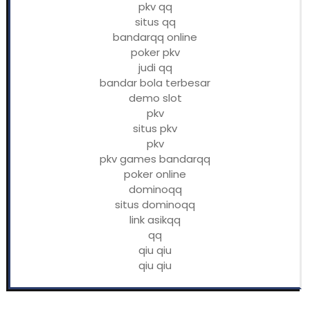
pkv qq
situs qq
bandarqq online
poker pkv
judi qq
bandar bola terbesar
demo slot
pkv
situs pkv
pkv
pkv games bandarqq
poker online
dominoqq
situs dominoqq
link asikqq
qq
qiu qiu
qiu qiu