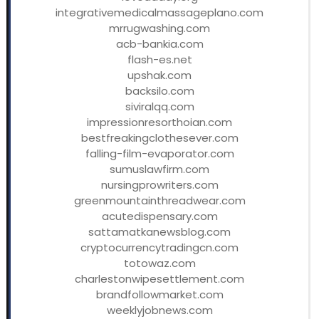
integrativemedicalmassageplano.com
mrrugwashing.com
acb-bankia.com
flash-es.net
upshak.com
backsilo.com
siviralqq.com
impressionresorthoian.com
bestfreakingclothesever.com
falling-film-evaporator.com
sumuslawfirm.com
nursingprowriters.com
greenmountainthreadwear.com
acutedispensary.com
sattamatkanewsblog.com
cryptocurrencytradingcn.com
totowaz.com
charlestonwipesettlement.com
brandfollowmarket.com
weeklyjobnews.com