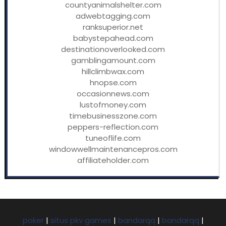
countyanimalshelter.com
adwebtagging.com
ranksuperior.net
babystepahead.com
destinationoverlooked.com
gamblingamount.com
hillclimbwax.com
hnopse.com
occasionnews.com
lustofmoney.com
timebusinesszone.com
peppers-reflection.com
tuneoflife.com
windowwellmaintenancepros.com
affiliateholder.com
poker
|
situs pkv games
|
bandarqq
|
bandarqq
|