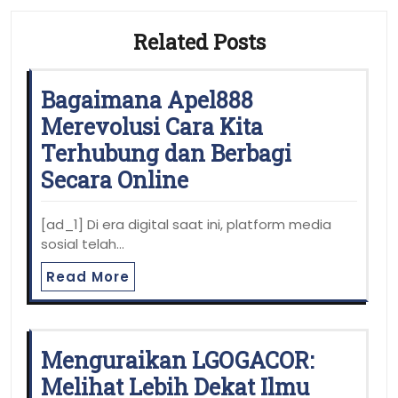
Related Posts
Bagaimana Apel888
Merevolusi Cara Kita
Terhubung dan Berbagi
Secara Online
[ad_1] Di era digital saat ini, platform media
sosial telah…
Read More
Menguraikan LGOGACOR:
Melihat Lebih Dekat Ilmu