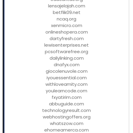
lensajelajah.com
betflik09.net
ncaq.org
xenmicro.com
onlineshopera.com
dartyfresh.com
lewisenterprises.net
pcsoftwarefree.org
dailylinking.com
dnafyx.com
giocolenuvole.com
iyouessential.com
withloveamity.com
youlearncode.com
fxyatirim.com
abbuguide.com
technologyresult.com
webhostingoffers.org
whatszow.com
ehomeamerca.com