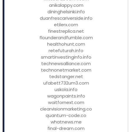
anikalappy.com
dininghelsinki.info
duanfrescariverside.info
etilerx.com
finestreplica.net
flounderandfumble.com
healthohunt.com
retefuturah.info
smartinvestinginfo.info
technewsalliance.com
technonetmarket.com
tedstanger.net
ufabett732um3.com
uskola.info
wagonpaints.info
waitfornext.com
clearvisionmarketing.co
quantum-code.co
whatnews.me
final-dream.com