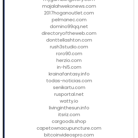
majalahwekonews.com
2017hoganoutlet.com
pelmanec.com
domino99qq.net
directoryoftheweb.com
donttellashton.com
rush3studio.com
roro90.com
herzio.com
in-hi5.com
krainafantasy.info
todas-noticias.com
senikartu.com
rusportal.net
watty.io
livinginthesun.info
itsriz.com
cargoods.shop
capetownacupuncture.com
bitcoinvideospro.com