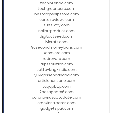
techintendo.com
techgreenpure.com
bestdropshipstore.com
cartelreviews.com
surfsway.com
nailartproduct.com
digitactseed.com
lvlcraft.com
90secondmoneyloans.com
xenmicro.com
rodrovers.com
tripssolution.com
satta-king-india.com
yukigassencanada.com
articlehorizone.com
yuqqbbzp.com
7betagents6.com
coronavirusuptodate.com
crackinstreams.com
gadgetspak.com