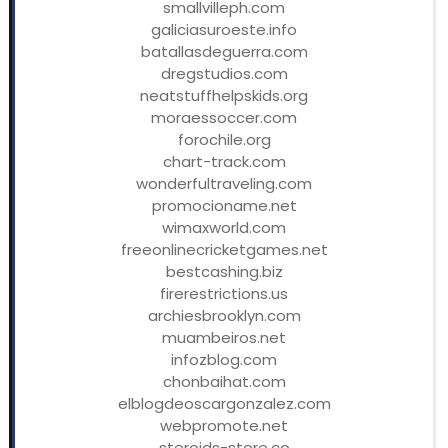
smallvilleph.com
galiciasuroeste.info
batallasdeguerra.com
dregstudios.com
neatstuffhelpskids.org
moraessoccer.com
forochile.org
chart-track.com
wonderfultraveling.com
promocioname.net
wimaxworld.com
freeonlinecricketgames.net
bestcashing.biz
firerestrictions.us
archiesbrooklyn.com
muambeiros.net
infozblog.com
chonbaihat.com
elblogdeoscargonzalez.com
webpromote.net
steroids-store.co