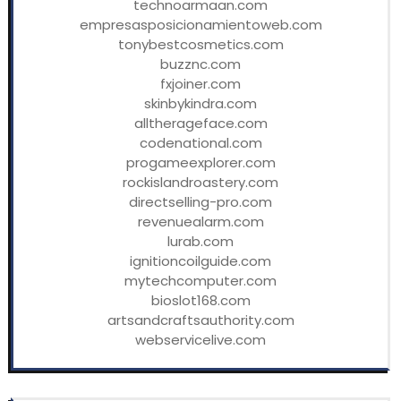
technoarmaan.com
empresasposicionamientoweb.com
tonybestcosmetics.com
buzznc.com
fxjoiner.com
skinbykindra.com
alltherageface.com
codenational.com
progameexplorer.com
rockislandroastery.com
directselling-pro.com
revenuealarm.com
lurab.com
ignitioncoilguide.com
mytechcomputer.com
bioslot168.com
artsandcraftsauthority.com
webservicelive.com