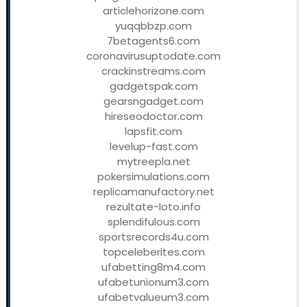
articlehorizone.com
yuqqbbzp.com
7betagents6.com
coronavirusuptodate.com
crackinstreams.com
gadgetspak.com
gearsngadget.com
hireseodoctor.com
lapsfit.com
levelup-fast.com
mytreepla.net
pokersimulations.com
replicamanufactory.net
rezultate-loto.info
splendifulous.com
sportsrecords4u.com
topceleberites.com
ufabetting8m4.com
ufabetunionum3.com
ufabetvalueum3.com