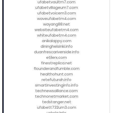
ufabetvaultm7.com
ufabetvillageum7.com
ufabetvoicem3.com
waveufabetm4.com
wayang88.net
websiteufabetm4.com
whiteufabetm4.com
anikalappy.com
dininghelsinki.info
duanfrescariverside.info
etilerx.com
finestreplica.net
flounderandfumble.com
healthohunt.com
retefuturah.info
smartinvestinginfo.info
technewsalliance.com
technonetmarket.com
tedstanger.net
ufabett732um3.com
uskola.info