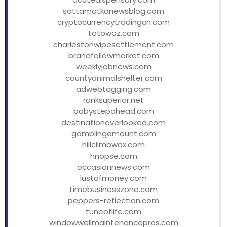
sattamatkanewsblog.com
cryptocurrencytradingcn.com
totowaz.com
charlestonwipesettlement.com
brandfollowmarket.com
weeklyjobnews.com
countyanimalshelter.com
adwebtagging.com
ranksuperior.net
babystepahead.com
destinationoverlooked.com
gamblingamount.com
hillclimbwax.com
hnopse.com
occasionnews.com
lustofmoney.com
timebusinesszone.com
peppers-reflection.com
tuneoflife.com
windowwellmaintenancepros.com