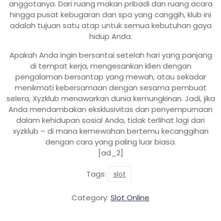
anggotanya. Dari ruang makan pribadi dan ruang acara
hingga pusat kebugaran dan spa yang canggih, klub ini
adalah tujuan satu atap untuk semua kebutuhan gaya
hidup Anda.
Apakah Anda ingin bersantai setelah hari yang panjang
di tempat kerja, mengesankan klien dengan
pengalaman bersantap yang mewah, atau sekadar
menikmati kebersamaan dengan sesama pembuat
selera, Xyzklub menawarkan dunia kemungkinan. Jadi, jika
Anda mendambakan eksklusivitas dan penyempurnaan
dalam kehidupan sosial Anda, tidak terlihat lagi dari
xyzklub – di mana kemewahan bertemu kecanggihan
dengan cara yang paling luar biasa.
[ad_2]
Tags:
slot
Category:
Slot Online