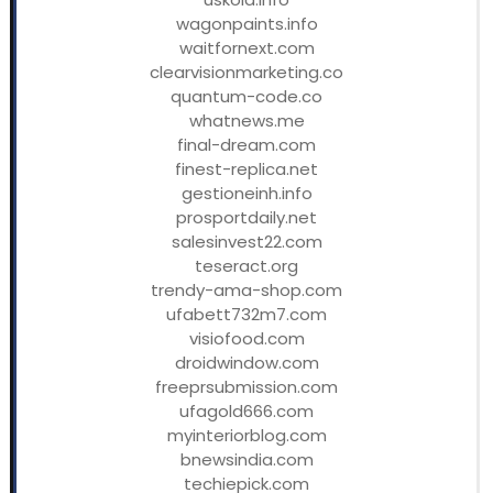
wagonpaints.info
waitfornext.com
clearvisionmarketing.co
quantum-code.co
whatnews.me
final-dream.com
finest-replica.net
gestioneinh.info
prosportdaily.net
salesinvest22.com
teseract.org
trendy-ama-shop.com
ufabett732m7.com
visiofood.com
droidwindow.com
freeprsubmission.com
ufagold666.com
myinteriorblog.com
bnewsindia.com
techiepick.com