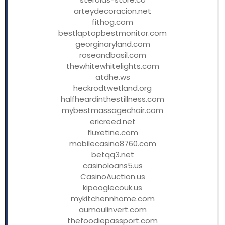
arteydecoracion.net
fithog.com
bestlaptopbestmonitor.com
georginaryland.com
roseandbasil.com
thewhitewhitelights.com
atdhe.ws
heckrodtwetland.org
halfheardinthestillness.com
mybestmassagechair.com
ericreed.net
fluxetine.com
mobilecasino8760.com
betqq3.net
casinoloans5.us
CasinoAuction.us
kipooglecouk.us
mykitchennhome.com
aumoulinvert.com
thefoodiepassport.com