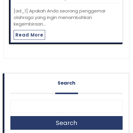
[ad_1] Apakah Anda seorang penggemar
olahraga yang ingin menambahkan
kegembiraan…
Read More
Search
Search