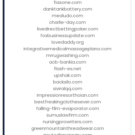
fiasone.com
danktankbattery.com
mealudo.com
charlie-day.com
livedirectbettingpoker.com
foxbusinessupdate.com
lovedaddy.org
integrativemedicalmassageplano.com
mrrugwashing.com
acb-bankia.com
flash-es.net
upshak.com
backsilo.com
siviralqq.com
impressionresorthoian.com
bestfreakingclothesever.com
falling-film-evaporator.com
sumuslawfirm.com
nursingprowriters.com
greenmountainthreadwear.com
acutedispensary.com