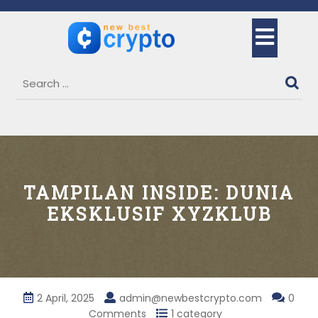
Skip
to
Ope
content
But
TAMPILAN INSIDE: DUNIA
EKSKLUSIF XYZKLUB
2 April, 2025
admin@newbestcrypto.com
0
Comments
1 category