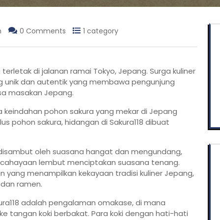
m
0 Comments
1 category
erletak di jalanan ramai Tokyo, Jepang. Surga kuliner
g unik dan autentik yang membawa pengunjung
asa masakan Jepang.
a keindahan pohon sakura yang mekar di Jepang
us pohon sakura, hidangan di Sakura118 dibuat
 disambut oleh suasana hangat dan mengundang,
encahayaan lembut menciptakan suasana tenang.
 yang menampilkan kekayaan tradisi kuliner Jepang,
a dan ramen.
akura118 adalah pengalaman omakase, di mana
tangan koki berbakat. Para koki dengan hati-hati