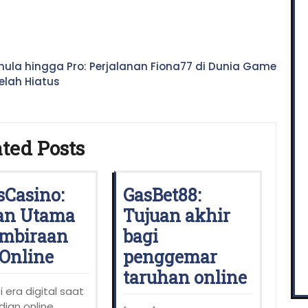
mula hingga Pro: Perjalanan Fiona77 di Dunia Game
elah Hiatus
ted Posts
sCasino:
GasBet88:
an Utama
Tujuan akhir
mbiraan
bagi
 Online
penggemar
taruhan online
i era digital saat
udian online