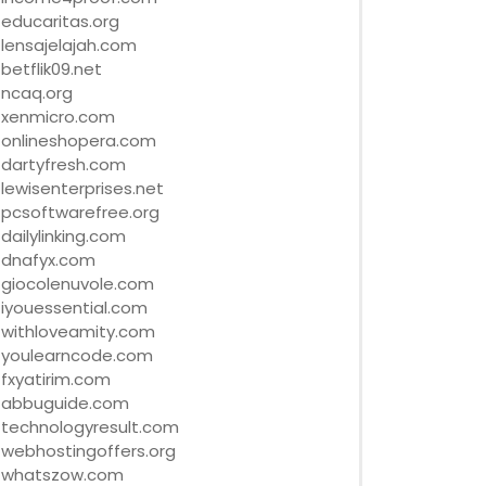
educaritas.org
lensajelajah.com
betflik09.net
ncaq.org
xenmicro.com
onlineshopera.com
dartyfresh.com
lewisenterprises.net
pcsoftwarefree.org
dailylinking.com
dnafyx.com
giocolenuvole.com
iyouessential.com
withloveamity.com
youlearncode.com
fxyatirim.com
abbuguide.com
technologyresult.com
webhostingoffers.org
whatszow.com