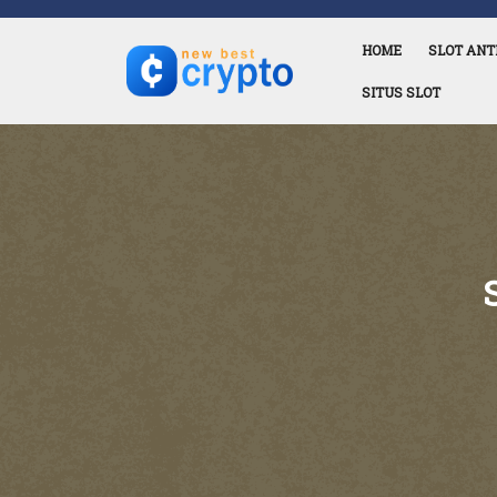
Skip
to
HOME
SLOT ANT
content
SITUS SLOT