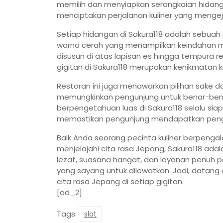
memilih dan menyiapkan serangkaian hidan
menciptakan perjalanan kuliner yang menge
Setiap hidangan di Sakura118 adalah sebuah
warna cerah yang menampilkan keindahan mas
disusun di atas lapisan es hingga tempura r
gigitan di Sakura118 merupakan kenikmatan ku
Restoran ini juga menawarkan pilihan sake d
memungkinkan pengunjung untuk benar-bena
berpengetahuan luas di Sakura118 selalu s
memastikan pengunjung mendapatkan pen
Baik Anda seorang pecinta kuliner berpeng
menjelajahi cita rasa Jepang, Sakura118 adal
lezat, suasana hangat, dan layanan penuh pe
yang sayang untuk dilewatkan. Jadi, datang 
cita rasa Jepang di setiap gigitan.
[ad_2]
Tags:
slot