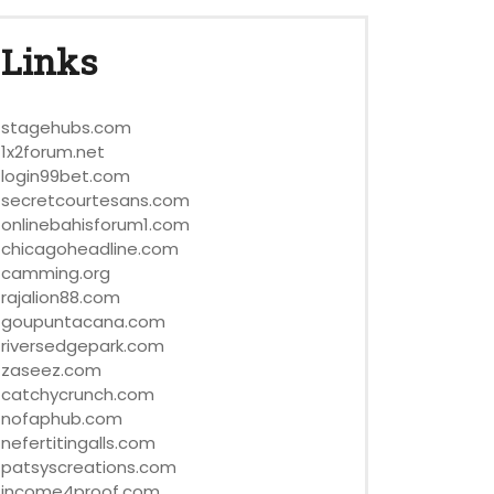
Links
stagehubs.com
1x2forum.net
login99bet.com
secretcourtesans.com
onlinebahisforum1.com
chicagoheadline.com
camming.org
rajalion88.com
goupuntacana.com
riversedgepark.com
zaseez.com
catchycrunch.com
nofaphub.com
nefertitingalls.com
patsyscreations.com
income4proof.com