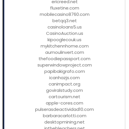
ericreed.net
fluxetine.com
mobilecasino8760.com
betqq3.net
casinoloans5.us
CasinoAuction.us
kipooglecouk.us
mykitchennhome.com
aumoulinvert.com
thefoodiepassport.com
superwindowproject.com
papibakigrafo.com
icanhazjs.com
canimpact.org
goviralstudy.com
cartourism.net
apple-cores.com
pulserasdeactividad10.com
barbaracarlotti.com
desktopmining.net
inthebleachers.net