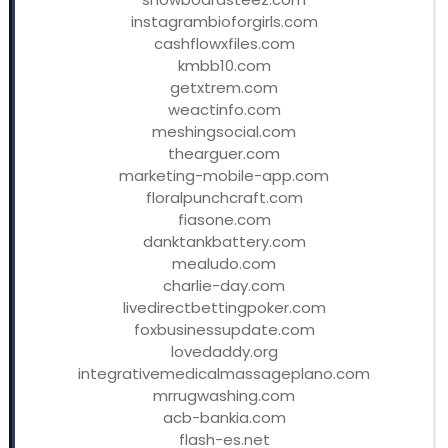
instagrambioforgirls.com
cashflowxfiles.com
kmbb10.com
getxtrem.com
weactinfo.com
meshingsocial.com
thearguer.com
marketing-mobile-app.com
floralpunchcraft.com
fiasone.com
danktankbattery.com
mealudo.com
charlie-day.com
livedirectbettingpoker.com
foxbusinessupdate.com
lovedaddy.org
integrativemedicalmassageplano.com
mrrugwashing.com
acb-bankia.com
flash-es.net