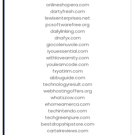
onlineshopera.com
dartyfresh.com
lewisenterprises.net
pcsoftwarefree.org
dailylinking.com
dnafyx.com
giocolenuvole.com
iyouessential.com
withloveamity.com
youlearncode.com
fxyatirim.com
abbuguide.com
technologyresult.com
webhostingoffers.org
whatszow.com
ehomeamerca.com
techintendo.com
techgreenpure.com
bestdropshipstore.com
cartelreviews.com