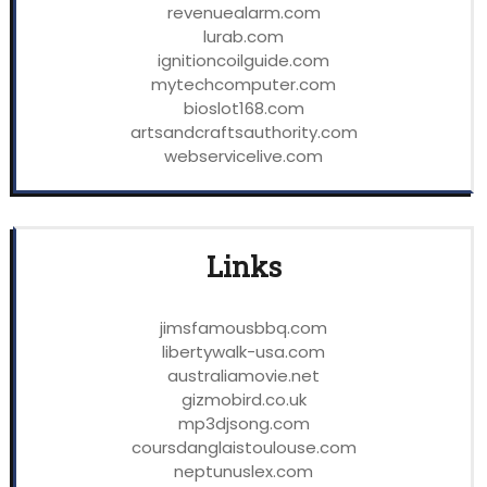
revenuealarm.com
lurab.com
ignitioncoilguide.com
mytechcomputer.com
bioslot168.com
artsandcraftsauthority.com
webservicelive.com
Links
jimsfamousbbq.com
libertywalk-usa.com
australiamovie.net
gizmobird.co.uk
mp3djsong.com
coursdanglaistoulouse.com
neptunuslex.com