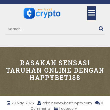
Skip
to
Ope
content
But
RASAKAN SENSASI
TARUHAN ONLINE DENGAN
HAPPYBET188
29 May, 2026
admin@newbestcrypto.com
0
Comments
1 category