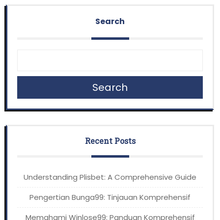
Search
Search
Recent Posts
Understanding Plisbet: A Comprehensive Guide
Pengertian Bunga99: Tinjauan Komprehensif
Memahami Winlose99: Panduan Komprehensif