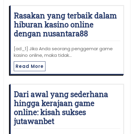
Rasakan yang terbaik dalam
hiburan kasino online
dengan nusantara88
[ad_1] Jika Anda seorang penggemar game
kasino online, maka tidak…
Read More
Dari awal yang sederhana
hingga kerajaan game
online: kisah sukses
jutawanbet