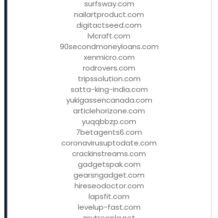
surfsway.com
nailartproduct.com
digitactseed.com
lvlcraft.com
90secondmoneyloans.com
xenmicro.com
rodrovers.com
tripssolution.com
satta-king-india.com
yukigassencanada.com
articlehorizone.com
yuqqbbzp.com
7betagents6.com
coronavirusuptodate.com
crackinstreams.com
gadgetspak.com
gearsngadget.com
hireseodoctor.com
lapsfit.com
levelup-fast.com
mytreepla.net