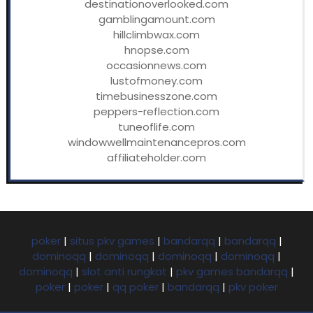
destinationoverlooked.com
gamblingamount.com
hillclimbwax.com
hnopse.com
occasionnews.com
lustofmoney.com
timebusinesszone.com
peppers-reflection.com
tuneoflife.com
windowwellmaintenancepros.com
affiliateholder.com
poker
|
situs pkv games
|
bandarqq
|
bandarqq
|
dominoqq
|
dominoqq
|
dominoqq
|
dominoqq
|
dominoqq
|
slot anti rungkat
|
pkv games bandarqq
|
poker
|
poker
|
qq poker
|
bandarqq
|
pkv poker