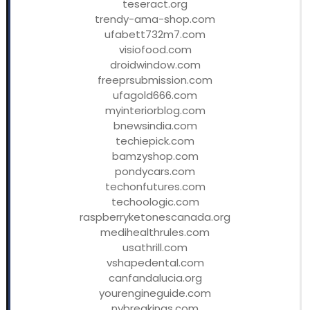
teseract.org
trendy-ama-shop.com
ufabett732m7.com
visiofood.com
droidwindow.com
freeprsubmission.com
ufagold666.com
myinteriorblog.com
bnewsindia.com
techiepick.com
bamzyshop.com
pondycars.com
techonfutures.com
techoologic.com
raspberryketonescanada.org
medihealthrules.com
usathrill.com
vshapedental.com
canfandalucia.org
yourengineguide.com
nybreakings.com