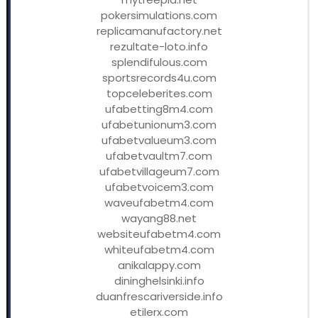
pokersimulations.com
replicamanufactory.net
rezultate-loto.info
splendifulous.com
sportsrecords4u.com
topceleberites.com
ufabetting8m4.com
ufabetunionum3.com
ufabetvalueum3.com
ufabetvaultm7.com
ufabetvillageum7.com
ufabetvoicem3.com
waveufabetm4.com
wayang88.net
websiteufabetm4.com
whiteufabetm4.com
anikalappy.com
dininghelsinki.info
duanfrescariverside.info
etilerx.com