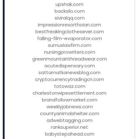
upshak.com
backsilo.com
siviralqq.com
impressionresorthoian.com
bestfreakingclothesever.com
falling-film-evaporator.com
sumuslawfirm.com
nursingprowriters.com
greenmountainthreadwear.com
acutedispensary.com
sattamatkanewsblog.com
cryptocurrencytradingcn.com
totowaz.com
charlestonwipesettlement.com
brandfollowmarket.com
weeklyjobnews.com
countyanimalshelter.com
adwebtagging.com
ranksuperior.net
babystepahead.com