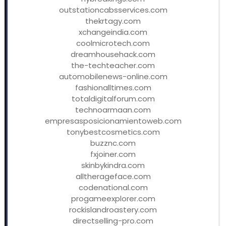
outstationcabsservices.com
thekrtagy.com
xchangeindia.com
coolmicrotech.com
dreamhousehack.com
the-techteacher.com
automobilenews-online.com
fashionalltimes.com
totaldigitalforum.com
technoarmaan.com
empresasposicionamientoweb.com
tonybestcosmetics.com
buzznc.com
fxjoiner.com
skinbykindra.com
alltherageface.com
codenational.com
progameexplorer.com
rockislandroastery.com
directselling-pro.com