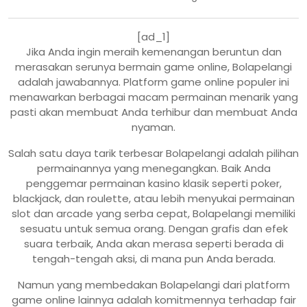
[ad_1]
Jika Anda ingin meraih kemenangan beruntun dan
merasakan serunya bermain game online, Bolapelangi
adalah jawabannya. Platform game online populer ini
menawarkan berbagai macam permainan menarik yang
pasti akan membuat Anda terhibur dan membuat Anda
nyaman.
Salah satu daya tarik terbesar Bolapelangi adalah pilihan
permainannya yang menegangkan. Baik Anda
penggemar permainan kasino klasik seperti poker,
blackjack, dan roulette, atau lebih menyukai permainan
slot dan arcade yang serba cepat, Bolapelangi memiliki
sesuatu untuk semua orang. Dengan grafis dan efek
suara terbaik, Anda akan merasa seperti berada di
tengah-tengah aksi, di mana pun Anda berada.
Namun yang membedakan Bolapelangi dari platform
game online lainnya adalah komitmennya terhadap fair