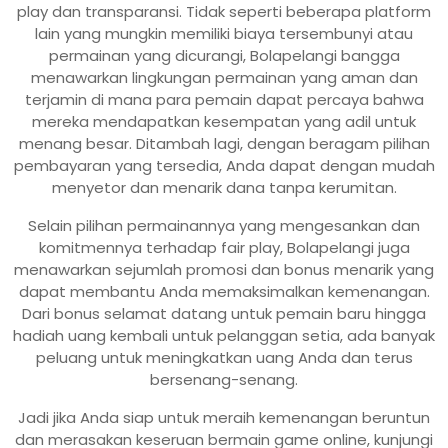
play dan transparansi. Tidak seperti beberapa platform
lain yang mungkin memiliki biaya tersembunyi atau
permainan yang dicurangi, Bolapelangi bangga
menawarkan lingkungan permainan yang aman dan
terjamin di mana para pemain dapat percaya bahwa
mereka mendapatkan kesempatan yang adil untuk
menang besar. Ditambah lagi, dengan beragam pilihan
pembayaran yang tersedia, Anda dapat dengan mudah
menyetor dan menarik dana tanpa kerumitan.
Selain pilihan permainannya yang mengesankan dan
komitmennya terhadap fair play, Bolapelangi juga
menawarkan sejumlah promosi dan bonus menarik yang
dapat membantu Anda memaksimalkan kemenangan.
Dari bonus selamat datang untuk pemain baru hingga
hadiah uang kembali untuk pelanggan setia, ada banyak
peluang untuk meningkatkan uang Anda dan terus
bersenang-senang.
Jadi jika Anda siap untuk meraih kemenangan beruntun
dan merasakan keseruan bermain game online, kunjungi