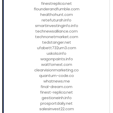
finestreplica.net
flounderandfumble.com
healthohunt.com
retefuturah.info
smartinvestinginfo.info
technewsalliance.com
technonetmarket.com
tedstanger.net
ufabett732um3.com
uskola.info
wagonpaints.info
waitfornext.com
clearvisionmarketing.co
quantum-code.co
whatnews.me
final-dream.com
finest-replica.net
gestioneinh.info
prosportdaily.net
salesinvest22.com