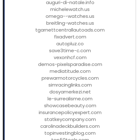
auguri-di-natale.info
michelewatch.us
omega--watches.us
breitling-watches.us
tgarnettcentrallautoads.com
fixadvert.com
autopluz.co
save3time-c.com
vexonhcf.com
demos-pixelsparadise.com
mediatitude.com
prewarmotorcycles.com
simracinglinks.com
dosyamerkezi.net
le-surrealisme.com
showcasebeauty.com
insurancepolicyexpert.com
statkeycompany.com
carolinadeckbuilders.com
topinvestingblog.com
top50tools.com