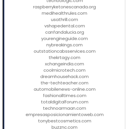
techoologic.com
raspberryketonescanada.org
medihealthrules.com
usathrill.com
vshapedental.com
canfandalucia.org
yourengineguide.com
nybreakings.com
outstationcabsservices.com
thekrtagy.com
xchangeindia.com
coolmicrotech.com
dreamhousehack.com
the-techteacher.com
automobilenews-online.com
fashionalltimes.com
totaldigitalforum.com
technoarmaan.com
empresasposicionamientoweb.com
tonybestcosmetics.com
buzznc.com