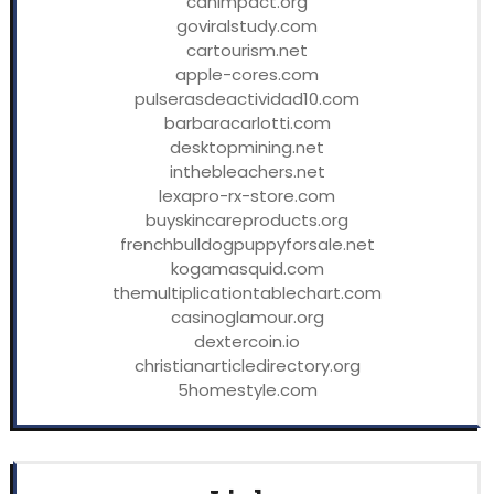
canimpact.org
goviralstudy.com
cartourism.net
apple-cores.com
pulserasdeactividad10.com
barbaracarlotti.com
desktopmining.net
inthebleachers.net
lexapro-rx-store.com
buyskincareproducts.org
frenchbulldogpuppyforsale.net
kogamasquid.com
themultiplicationtablechart.com
casinoglamour.org
dextercoin.io
christianarticledirectory.org
5homestyle.com