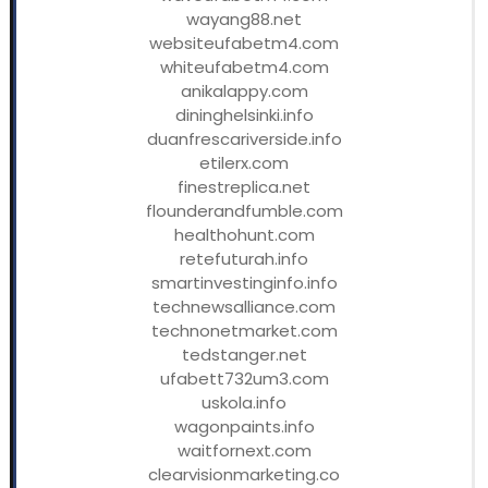
wayang88.net
websiteufabetm4.com
whiteufabetm4.com
anikalappy.com
dininghelsinki.info
duanfrescariverside.info
etilerx.com
finestreplica.net
flounderandfumble.com
healthohunt.com
retefuturah.info
smartinvestinginfo.info
technewsalliance.com
technonetmarket.com
tedstanger.net
ufabett732um3.com
uskola.info
wagonpaints.info
waitfornext.com
clearvisionmarketing.co