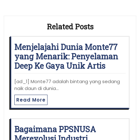
Related Posts
Menjelajahi Dunia Monte77
yang Menarik: Penyelaman
Deep Ke Gaya Unik Artis
[ad_1] Monte77 adalah bintang yang sedang
naik daun di dunia…
Read More
Bagaimana PPSNUSA
Merevolusi Industri