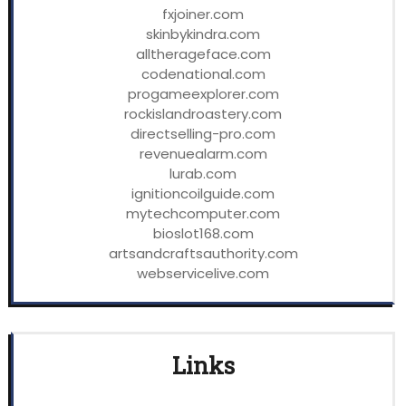
fxjoiner.com
skinbykindra.com
alltherageface.com
codenational.com
progameexplorer.com
rockislandroastery.com
directselling-pro.com
revenuealarm.com
lurab.com
ignitioncoilguide.com
mytechcomputer.com
bioslot168.com
artsandcraftsauthority.com
webservicelive.com
Links