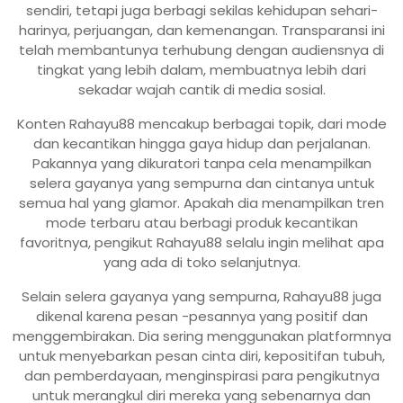
sendiri, tetapi juga berbagi sekilas kehidupan sehari-
harinya, perjuangan, dan kemenangan. Transparansi ini
telah membantunya terhubung dengan audiensnya di
tingkat yang lebih dalam, membuatnya lebih dari
sekadar wajah cantik di media sosial.
Konten Rahayu88 mencakup berbagai topik, dari mode
dan kecantikan hingga gaya hidup dan perjalanan.
Pakannya yang dikuratori tanpa cela menampilkan
selera gayanya yang sempurna dan cintanya untuk
semua hal yang glamor. Apakah dia menampilkan tren
mode terbaru atau berbagi produk kecantikan
favoritnya, pengikut Rahayu88 selalu ingin melihat apa
yang ada di toko selanjutnya.
Selain selera gayanya yang sempurna, Rahayu88 juga
dikenal karena pesan -pesannya yang positif dan
menggembirakan. Dia sering menggunakan platformnya
untuk menyebarkan pesan cinta diri, kepositifan tubuh,
dan pemberdayaan, menginspirasi para pengikutnya
untuk merangkul diri mereka yang sebenarnya dan