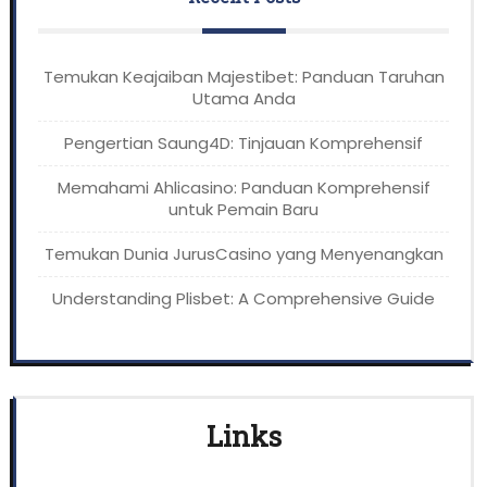
Temukan Keajaiban Majestibet: Panduan Taruhan
Utama Anda
Pengertian Saung4D: Tinjauan Komprehensif
Memahami Ahlicasino: Panduan Komprehensif
untuk Pemain Baru
Temukan Dunia JurusCasino yang Menyenangkan
Understanding Plisbet: A Comprehensive Guide
Links