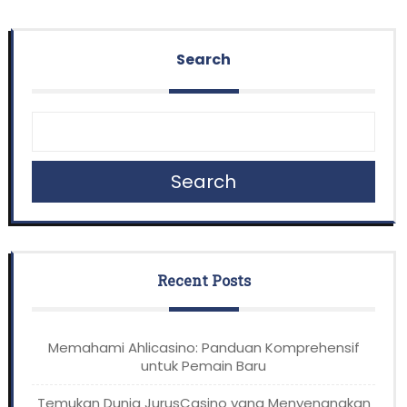
Search
Search
Recent Posts
Memahami Ahlicasino: Panduan Komprehensif
untuk Pemain Baru
Temukan Dunia JurusCasino yang Menyenangkan