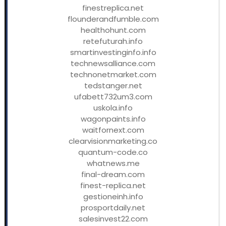
finestreplica.net
flounderandfumble.com
healthohunt.com
retefuturah.info
smartinvestinginfo.info
technewsalliance.com
technonetmarket.com
tedstanger.net
ufabett732um3.com
uskola.info
wagonpaints.info
waitfornext.com
clearvisionmarketing.co
quantum-code.co
whatnews.me
final-dream.com
finest-replica.net
gestioneinh.info
prosportdaily.net
salesinvest22.com