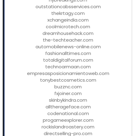
outstationcabsservices.com
thekrtagy.com
xchangeindia.com
coolmicrotech.com
dreamhousehack.com
the-techteacher.com
automobilenews-online.com
fashionalltimes.com
totaldigitalforum.com
technoarmaan.com
empresasposicionamientoweb.com
tonybestcosmetics.com
buzznc.com
fxjoiner.com
skinbykindra.com
alltherageface.com
codenational.com
progameexplorer.com
rockislandroastery.com
directselling-pro.com