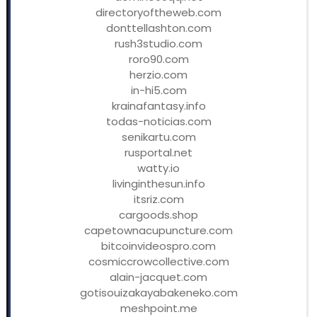
directoryoftheweb.com
donttellashton.com
rush3studio.com
roro90.com
herzio.com
in-hi5.com
krainafantasy.info
todas-noticias.com
senikartu.com
rusportal.net
watty.io
livinginthesun.info
itsriz.com
cargoods.shop
capetownacupuncture.com
bitcoinvideospro.com
cosmiccrowcollective.com
alain-jacquet.com
gotisouizakayabakeneko.com
meshpoint.me