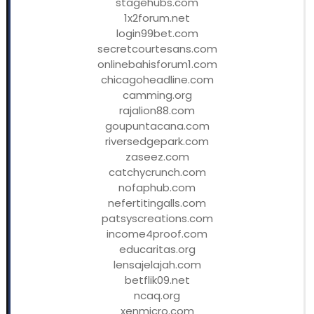
stagehubs.com
1x2forum.net
login99bet.com
secretcourtesans.com
onlinebahisforum1.com
chicagoheadline.com
camming.org
rajalion88.com
goupuntacana.com
riversedgepark.com
zaseez.com
catchycrunch.com
nofaphub.com
nefertitingalls.com
patsyscreations.com
income4proof.com
educaritas.org
lensajelajah.com
betflik09.net
ncaq.org
xenmicro.com