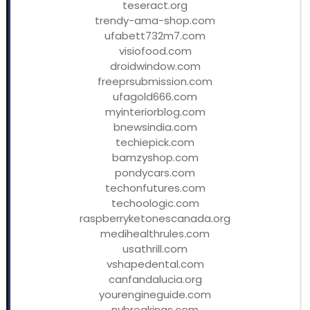
teseract.org
trendy-ama-shop.com
ufabett732m7.com
visiofood.com
droidwindow.com
freeprsubmission.com
ufagold666.com
myinteriorblog.com
bnewsindia.com
techiepick.com
bamzyshop.com
pondycars.com
techonfutures.com
techoologic.com
raspberryketonescanada.org
medihealthrules.com
usathrill.com
vshapedental.com
canfandalucia.org
yourengineguide.com
nybreakings.com