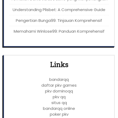
Understanding Plisbet: A Comprehensive Guide
Pengertian Bunga99: Tinjauan Komprehensif
Memahami Winlose99: Panduan Komprehensif
Links
bandarqq
daftar pkv games
pkv dominoqq
pkv qq
situs qq
bandarqq online
poker pkv