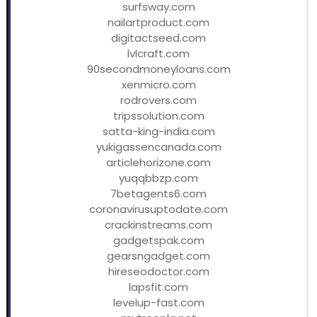
surfsway.com
nailartproduct.com
digitactseed.com
lvlcraft.com
90secondmoneyloans.com
xenmicro.com
rodrovers.com
tripssolution.com
satta-king-india.com
yukigassencanada.com
articlehorizone.com
yuqqbbzp.com
7betagents6.com
coronavirusuptodate.com
crackinstreams.com
gadgetspak.com
gearsngadget.com
hireseodoctor.com
lapsfit.com
levelup-fast.com