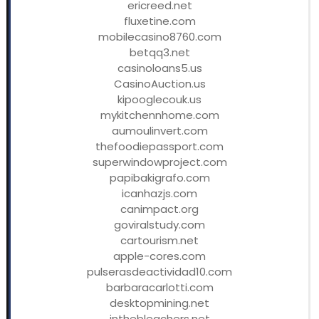
ericreed.net
fluxetine.com
mobilecasino8760.com
betqq3.net
casinoloans5.us
CasinoAuction.us
kipooglecouk.us
mykitchennhome.com
aumoulinvert.com
thefoodiepassport.com
superwindowproject.com
papibakigrafo.com
icanhazjs.com
canimpact.org
goviralstudy.com
cartourism.net
apple-cores.com
pulserasdeactividad10.com
barbaracarlotti.com
desktopmining.net
inthebleachers.net