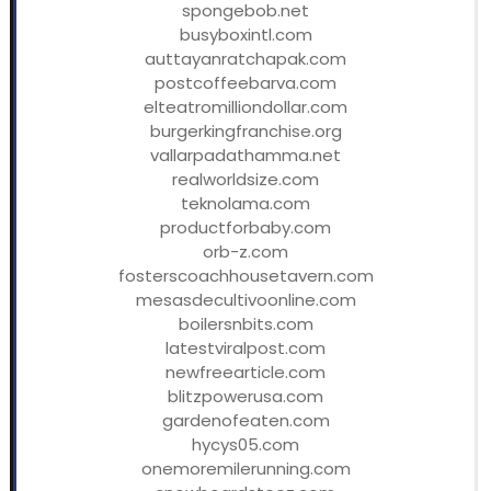
spongebob.net
busyboxintl.com
auttayanratchapak.com
postcoffeebarva.com
elteatromilliondollar.com
burgerkingfranchise.org
vallarpadathamma.net
realworldsize.com
teknolama.com
productforbaby.com
orb-z.com
fosterscoachhousetavern.com
mesasdecultivoonline.com
boilersnbits.com
latestviralpost.com
newfreearticle.com
blitzpowerusa.com
gardenofeaten.com
hycys05.com
onemoremilerunning.com