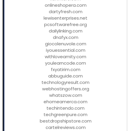
onlineshopera.com
dartyfresh.com
lewisenterprises.net
pcsoftwarefree.org
dailylinking.com
dnafyx.com
giocolenuvole.com
iyouessential.com
withloveamity.com
youlearncode.com
fxyatirim.com
abbuguide.com
technologyresult.com
webhostingoffers.org
whatszow.com
ehomeamerca.com
techintendo.com
techgreenpure.com
bestdropshipstore.com
cartelreviews.com