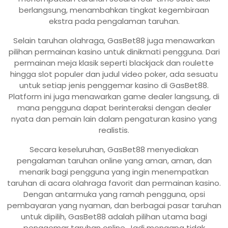
berlangsung, menambahkan tingkat kegembiraan
ekstra pada pengalaman taruhan.
Selain taruhan olahraga, GasBet88 juga menawarkan
pilihan permainan kasino untuk dinikmati pengguna. Dari
permainan meja klasik seperti blackjack dan roulette
hingga slot populer dan judul video poker, ada sesuatu
untuk setiap jenis penggemar kasino di GasBet88.
Platform ini juga menawarkan game dealer langsung, di
mana pengguna dapat berinteraksi dengan dealer
nyata dan pemain lain dalam pengaturan kasino yang
realistis.
Secara keseluruhan, GasBet88 menyediakan
pengalaman taruhan online yang aman, aman, dan
menarik bagi pengguna yang ingin menempatkan
taruhan di acara olahraga favorit dan permainan kasino.
Dengan antarmuka yang ramah pengguna, opsi
pembayaran yang nyaman, dan berbagai pasar taruhan
untuk dipilih, GasBet88 adalah pilihan utama bagi
penggemar taruhan online. Jadi mengapa tidak