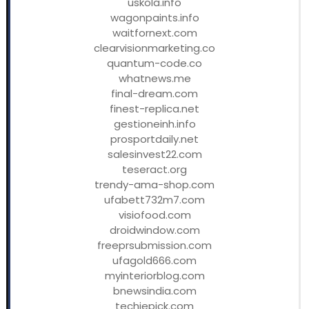
uskola.info
wagonpaints.info
waitfornext.com
clearvisionmarketing.co
quantum-code.co
whatnews.me
final-dream.com
finest-replica.net
gestioneinh.info
prosportdaily.net
salesinvest22.com
teseract.org
trendy-ama-shop.com
ufabett732m7.com
visiofood.com
droidwindow.com
freeprsubmission.com
ufagold666.com
myinteriorblog.com
bnewsindia.com
techiepick.com