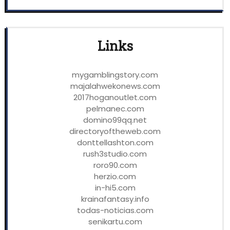
Links
mygamblingstory.com
majalahwekonews.com
2017hoganoutlet.com
pelmanec.com
domino99qq.net
directoryoftheweb.com
donttellashton.com
rush3studio.com
roro90.com
herzio.com
in-hi5.com
krainafantasy.info
todas-noticias.com
senikartu.com