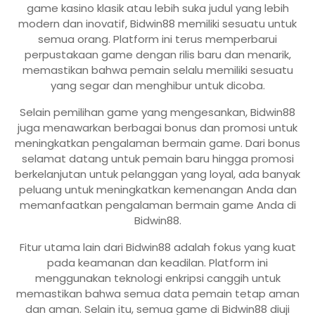
game kasino klasik atau lebih suka judul yang lebih
modern dan inovatif, Bidwin88 memiliki sesuatu untuk
semua orang. Platform ini terus memperbarui
perpustakaan game dengan rilis baru dan menarik,
memastikan bahwa pemain selalu memiliki sesuatu
yang segar dan menghibur untuk dicoba.
Selain pemilihan game yang mengesankan, Bidwin88
juga menawarkan berbagai bonus dan promosi untuk
meningkatkan pengalaman bermain game. Dari bonus
selamat datang untuk pemain baru hingga promosi
berkelanjutan untuk pelanggan yang loyal, ada banyak
peluang untuk meningkatkan kemenangan Anda dan
memanfaatkan pengalaman bermain game Anda di
Bidwin88.
Fitur utama lain dari Bidwin88 adalah fokus yang kuat
pada keamanan dan keadilan. Platform ini
menggunakan teknologi enkripsi canggih untuk
memastikan bahwa semua data pemain tetap aman
dan aman. Selain itu, semua game di Bidwin88 diuji