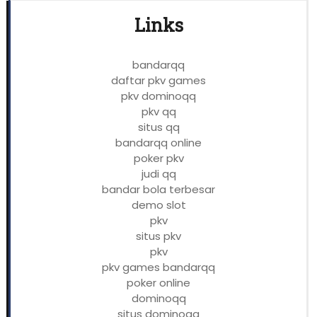
Links
bandarqq
daftar pkv games
pkv dominoqq
pkv qq
situs qq
bandarqq online
poker pkv
judi qq
bandar bola terbesar
demo slot
pkv
situs pkv
pkv
pkv games bandarqq
poker online
dominoqq
situs dominoqq