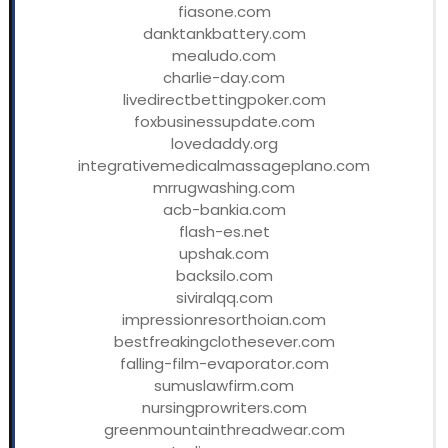
fiasone.com
danktankbattery.com
mealudo.com
charlie-day.com
livedirectbettingpoker.com
foxbusinessupdate.com
lovedaddy.org
integrativemedicalmassageplano.com
mrrugwashing.com
acb-bankia.com
flash-es.net
upshak.com
backsilo.com
siviralqq.com
impressionresorthoian.com
bestfreakingclothesever.com
falling-film-evaporator.com
sumuslawfirm.com
nursingprowriters.com
greenmountainthreadwear.com