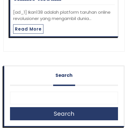
[ad_1] Ikan138 adalah platform taruhan online
revolusioner yang mengambil dunia…
Read More
Search
Search