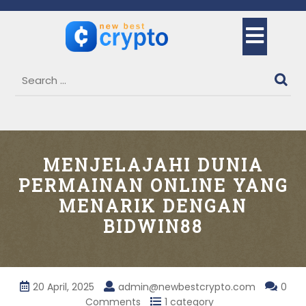
Skip
to
Ope
content
But
MENJELAJAHI DUNIA
PERMAINAN ONLINE YANG
MENARIK DENGAN
BIDWIN88
20 April, 2025
admin@newbestcrypto.com
0
Comments
1 category