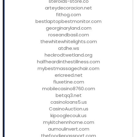
steroids-store.co
arteydecoracion.net
fithog.com
bestlaptopbestmonitor.com
georginaryland.com
roseandbasil.com
thewhitewhitelights.com
atdhe.ws
heckrodtwetland.org
halfheardinthestillness.com
mybestmassagechair.com
ericreed.net
fluxetine.com
mobilecasino8760.com
betqq3.net
casinoloans5.us
CasinoAuction.us
kipooglecouk.us
mykitchennhome.com
aumoulinvert.com
thefoodiepassport.com