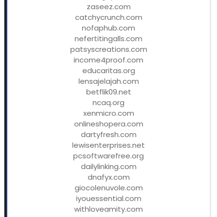
zaseez.com
catchycrunch.com
nofaphub.com
nefertitingalls.com
patsyscreations.com
income4proof.com
educaritas.org
lensajelajah.com
betflik09.net
ncaq.org
xenmicro.com
onlineshopera.com
dartyfresh.com
lewisenterprises.net
pcsoftwarefree.org
dailylinking.com
dnafyx.com
giocolenuvole.com
iyouessential.com
withloveamity.com