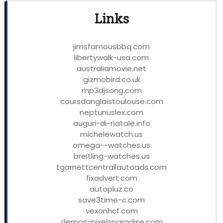
Links
jimsfamousbbq.com
libertywalk-usa.com
australiamovie.net
gizmobird.co.uk
mp3djsong.com
coursdanglaistoulouse.com
neptunuslex.com
auguri-di-natale.info
michelewatch.us
omega--watches.us
breitling-watches.us
tgarnettcentrallautoads.com
fixadvert.com
autopluz.co
save3time-c.com
vexonhcf.com
demos-pixelsparadise.com