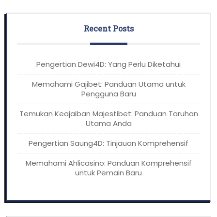
Recent Posts
Pengertian Dewi4D: Yang Perlu Diketahui
Memahami Gajibet: Panduan Utama untuk
Pengguna Baru
Temukan Keajaiban Majestibet: Panduan Taruhan
Utama Anda
Pengertian Saung4D: Tinjauan Komprehensif
Memahami Ahlicasino: Panduan Komprehensif
untuk Pemain Baru