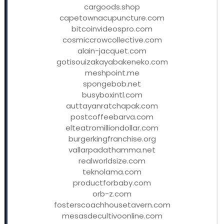
cargoods.shop
capetownacupuncture.com
bitcoinvideospro.com
cosmiccrowcollective.com
alain-jacquet.com
gotisouizakayabakeneko.com
meshpoint.me
spongebob.net
busyboxintl.com
auttayanratchapak.com
postcoffeebarva.com
elteatromilliondollar.com
burgerkingfranchise.org
vallarpadathamma.net
realworldsize.com
teknolama.com
productforbaby.com
orb-z.com
fosterscoachhousetavern.com
mesasdecultivoonline.com