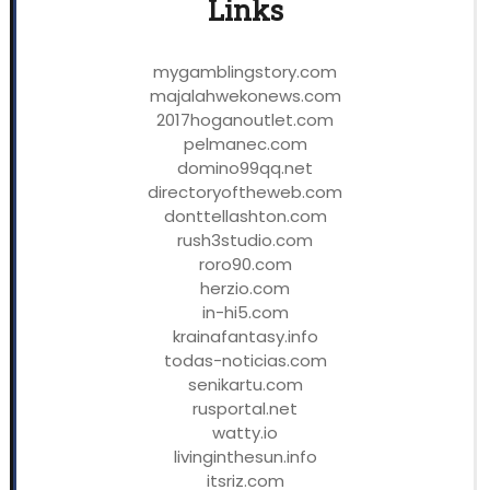
Links
mygamblingstory.com
majalahwekonews.com
2017hoganoutlet.com
pelmanec.com
domino99qq.net
directoryoftheweb.com
donttellashton.com
rush3studio.com
roro90.com
herzio.com
in-hi5.com
krainafantasy.info
todas-noticias.com
senikartu.com
rusportal.net
watty.io
livinginthesun.info
itsriz.com