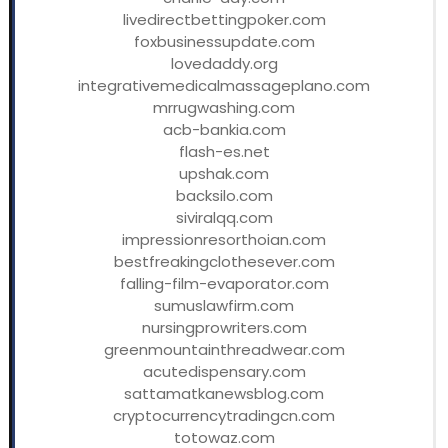
livedirectbettingpoker.com
foxbusinessupdate.com
lovedaddy.org
integrativemedicalmassageplano.com
mrrugwashing.com
acb-bankia.com
flash-es.net
upshak.com
backsilo.com
siviralqq.com
impressionresorthoian.com
bestfreakingclothesever.com
falling-film-evaporator.com
sumuslawfirm.com
nursingprowriters.com
greenmountainthreadwear.com
acutedispensary.com
sattamatkanewsblog.com
cryptocurrencytradingcn.com
totowaz.com