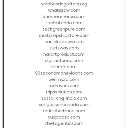
webhostingoffers.org
whatszow.com
ehomeamerca.com
techintendo.com
techgreenpure.com
bestdropshipstore.com
cartelreviews.com
surfsway.com
nailartproduct.com
digitactseed.com
lvlcraft.com
90secondmoneyloans.com
xenmicro.com
rodrovers.com
tripssolution.com
satta-king-india.com
yukigassencanada.com
articlehorizone.com
yuqqbbzp.com
7betagents6.com