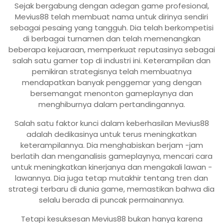
Sejak bergabung dengan adegan game profesional,
Mevius88 telah membuat nama untuk dirinya sendiri
sebagai pesaing yang tangguh. Dia telah berkompetisi
di berbagai turnamen dan telah memenangkan
beberapa kejuaraan, memperkuat reputasinya sebagai
salah satu gamer top di industri ini. Keterampilan dan
pemikiran strategisnya telah membuatnya
mendapatkan banyak penggemar yang dengan
bersemangat menonton gameplaynya dan
menghiburnya dalam pertandingannya.
Salah satu faktor kunci dalam keberhasilan Mevius88
adalah dedikasinya untuk terus meningkatkan
keterampilannya. Dia menghabiskan berjam -jam
berlatih dan menganalisis gameplaynya, mencari cara
untuk meningkatkan kinerjanya dan mengakali lawan -
lawannya. Dia juga tetap mutakhir tentang tren dan
strategi terbaru di dunia game, memastikan bahwa dia
selalu berada di puncak permainannya.
Tetapi kesuksesan Mevius88 bukan hanya karena