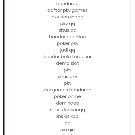
bandarqq
daftar pkv games
pkv dominoqq
pkv qq
situs qq
bandarqq online
poker pkv
judi qq
bandar bola terbesar
demo slot
pkv
situs pkv
pkv
pkv games bandarqq
poker online
dominoqq
situs dominoqq
link asikqq
qq
qiu qiu