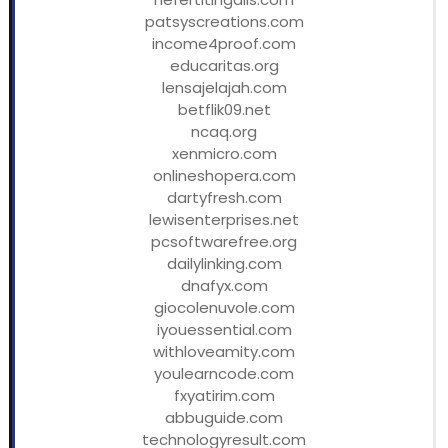
patsyscreations.com
income4proof.com
educaritas.org
lensajelajah.com
betflik09.net
ncaq.org
xenmicro.com
onlineshopera.com
dartyfresh.com
lewisenterprises.net
pcsoftwarefree.org
dailylinking.com
dnafyx.com
giocolenuvole.com
iyouessential.com
withloveamity.com
youlearncode.com
fxyatirim.com
abbuguide.com
technologyresult.com