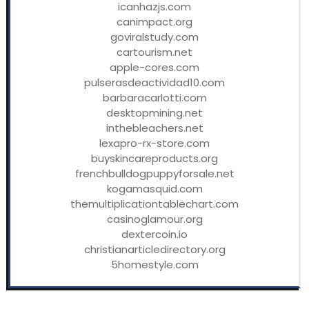
icanhazjs.com
canimpact.org
goviralstudy.com
cartourism.net
apple-cores.com
pulserasdeactividad10.com
barbaracarlotti.com
desktopmining.net
inthebleachers.net
lexapro-rx-store.com
buyskincareproducts.org
frenchbulldogpuppyforsale.net
kogamasquid.com
themultiplicationtablechart.com
casinoglamour.org
dextercoin.io
christianarticledirectory.org
5homestyle.com