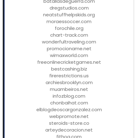
batallasdeguerra.com
dregstudios.com
neatstuffhelpskids.org
moraessoccer.com
forochile.org
chart-track.com
wonderfultraveling.com
promocioname.net
wimaxworld.com
freeonlinecricketgames.net
bestcashing.biz
firerestrictions.us
archiesbrooklyn.com
muambeiros.net
infozblog.com
chonbaihat.com
elblogdeoscargonzalez.com
webpromote.net
steroids-store.co
arteydecoracion.net
fithog.com