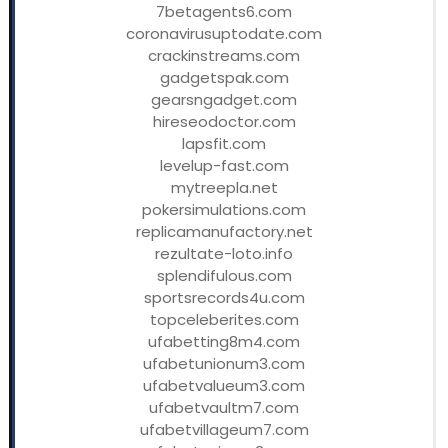
7betagents6.com
coronavirusuptodate.com
crackinstreams.com
gadgetspak.com
gearsngadget.com
hireseodoctor.com
lapsfit.com
levelup-fast.com
mytreepla.net
pokersimulations.com
replicamanufactory.net
rezultate-loto.info
splendifulous.com
sportsrecords4u.com
topceleberites.com
ufabetting8m4.com
ufabetunionum3.com
ufabetvalueum3.com
ufabetvaultm7.com
ufabetvillageum7.com