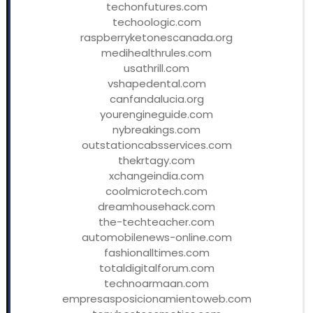
techonfutures.com
techoologic.com
raspberryketonescanada.org
medihealthrules.com
usathrill.com
vshapedental.com
canfandalucia.org
yourengineguide.com
nybreakings.com
outstationcabsservices.com
thekrtagy.com
xchangeindia.com
coolmicrotech.com
dreamhousehack.com
the-techteacher.com
automobilenews-online.com
fashionalltimes.com
totaldigitalforum.com
technoarmaan.com
empresasposicionamientoweb.com