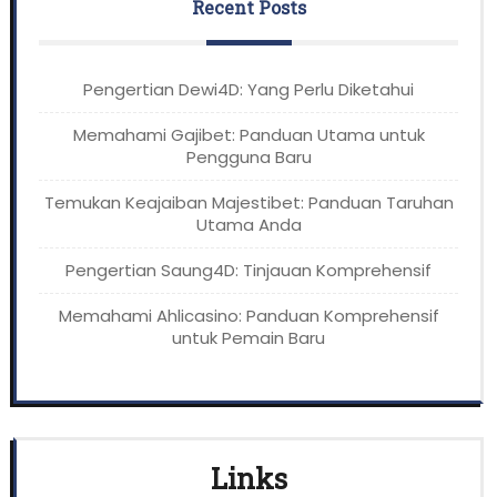
Recent Posts
Pengertian Dewi4D: Yang Perlu Diketahui
Memahami Gajibet: Panduan Utama untuk
Pengguna Baru
Temukan Keajaiban Majestibet: Panduan Taruhan
Utama Anda
Pengertian Saung4D: Tinjauan Komprehensif
Memahami Ahlicasino: Panduan Komprehensif
untuk Pemain Baru
Links