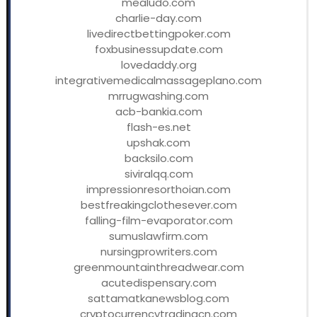
mealudo.com
charlie-day.com
livedirectbettingpoker.com
foxbusinessupdate.com
lovedaddy.org
integrativemedicalmassageplano.com
mrrugwashing.com
acb-bankia.com
flash-es.net
upshak.com
backsilo.com
siviralqq.com
impressionresorthoian.com
bestfreakingclothesever.com
falling-film-evaporator.com
sumuslawfirm.com
nursingprowriters.com
greenmountainthreadwear.com
acutedispensary.com
sattamatkanewsblog.com
cryptocurrencytradingcn.com