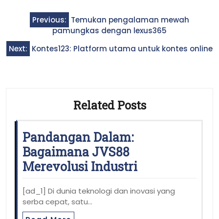
Post
Previous:
Temukan pengalaman mewah
navigation
pamungkas dengan lexus365
Next:
Kontes123: Platform utama untuk kontes online
Related Posts
Pandangan Dalam:
Bagaimana JVS88
Merevolusi Industri
[ad_1] Di dunia teknologi dan inovasi yang
serba cepat, satu…