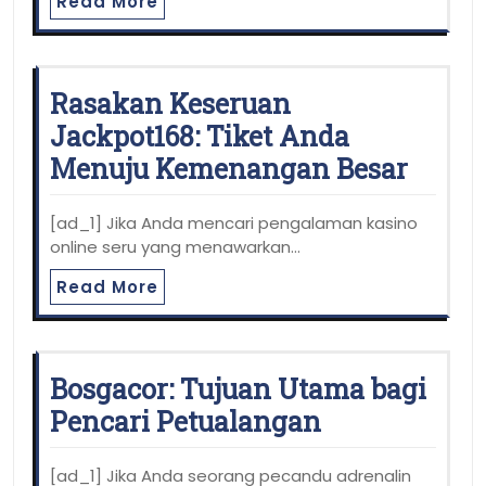
Read More
Rasakan Keseruan
Jackpot168: Tiket Anda
Menuju Kemenangan Besar
[ad_1] Jika Anda mencari pengalaman kasino
online seru yang menawarkan…
Read More
Bosgacor: Tujuan Utama bagi
Pencari Petualangan
[ad_1] Jika Anda seorang pecandu adrenalin