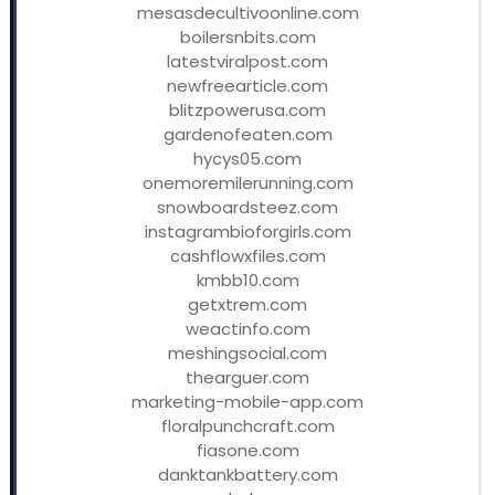
mesasdecultivoonline.com
boilersnbits.com
latestviralpost.com
newfreearticle.com
blitzpowerusa.com
gardenofeaten.com
hycys05.com
onemoremilerunning.com
snowboardsteez.com
instagrambioforgirls.com
cashflowxfiles.com
kmbb10.com
getxtrem.com
weactinfo.com
meshingsocial.com
thearguer.com
marketing-mobile-app.com
floralpunchcraft.com
fiasone.com
danktankbattery.com