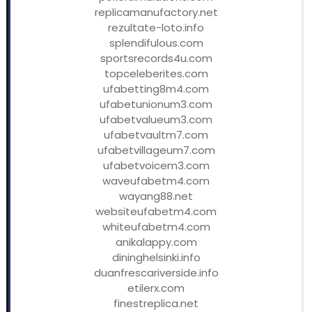
replicamanufactory.net
rezultate-loto.info
splendifulous.com
sportsrecords4u.com
topceleberites.com
ufabetting8m4.com
ufabetunionum3.com
ufabetvalueum3.com
ufabetvaultm7.com
ufabetvillageum7.com
ufabetvoicem3.com
waveufabetm4.com
wayang88.net
websiteufabetm4.com
whiteufabetm4.com
anikalappy.com
dininghelsinki.info
duanfrescariverside.info
etilerx.com
finestreplica.net