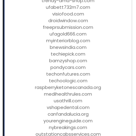
trendy-ama-shop.com
ufabett732m7.com
visiofood.com
droidwindow.com
freeprsubmission.com
ufagold666.com
myinteriorblog.com
bnewsindia.com
techiepick.com
bamzyshop.com
pondycars.com
techonfutures.com
techoologic.com
raspberryketonescanada.org
medihealthrules.com
usathrill.com
vshapedental.com
canfandalucia.org
yourengineguide.com
nybreakings.com
outstationcabsservices.com