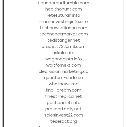
flounderandfumble.com
healthohunt.com
retefuturah.info
smartinvestinginfo.info
technewsalliance.com
technonetmarket.com
tedstanger.net
ufabett732um3.com
uskola.info
wagonpaints.info
waitfornext.com
clearvisionmarketing.co
quantum-code.co
whatnews.me
final-dream.com
finest-replica.net
gestioneinh.info
prosportdaily.net
salesinvest22.com
teseract.org