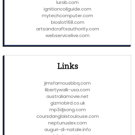
lurab.com
ignitioncoilguide.com
mytechcomputer.com
bioslot168.com
artsandcraftsauthority.com
webservicelive.com
Links
jimsfamousbbq.com
libertywalk-usa.com
australiamovie.net
gizmobird.co.uk
mp3djsong.com
coursdanglaistoulouse.com
neptunuslex.com
auguri-di-natale.info