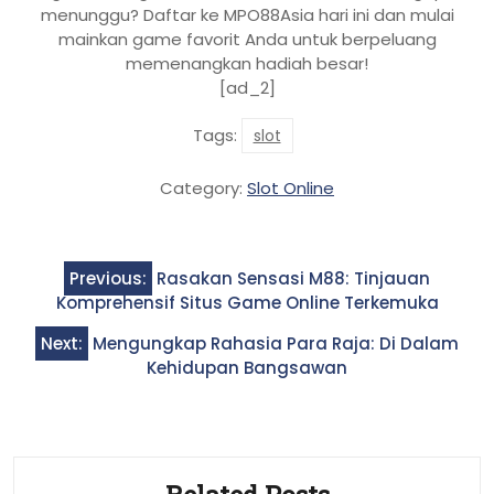
menunggu? Daftar ke MPO88Asia hari ini dan mulai
mainkan game favorit Anda untuk berpeluang
memenangkan hadiah besar!
[ad_2]
Tags:
slot
Category:
Slot Online
Post
Previous:
Rasakan Sensasi M88: Tinjauan
navigation
Komprehensif Situs Game Online Terkemuka
Next:
Mengungkap Rahasia Para Raja: Di Dalam
Kehidupan Bangsawan