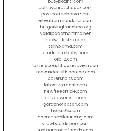
busyboxintl.com
auttayanratchapak.com
postcoffeebarva.com
elteatromilliondollar.com
burgerkingfranchise.org
vallarpadathamma.net
realworldsize.com
teknolama.com
productforbaby.com
orb-z.com
fosterscoachhousetavern.com
mesasdecultivoonline.com
boilersnbits.com
latestviralpost.com
newfreearticle.com
blitzpowerusa.com
gardenofeaten.com
hycys05.com
onemoremilerunning.com
snowboardsteez.com
instagrambioforgirls.com