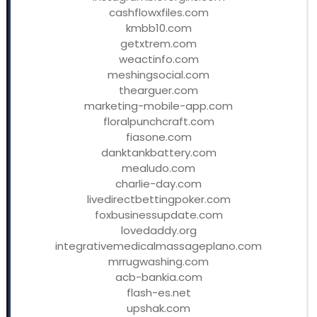
cashflowxfiles.com
kmbb10.com
getxtrem.com
weactinfo.com
meshingsocial.com
thearguer.com
marketing-mobile-app.com
floralpunchcraft.com
fiasone.com
danktankbattery.com
mealudo.com
charlie-day.com
livedirectbettingpoker.com
foxbusinessupdate.com
lovedaddy.org
integrativemedicalmassageplano.com
mrrugwashing.com
acb-bankia.com
flash-es.net
upshak.com