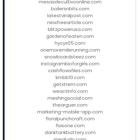
mesasdecultivoonline.com
boilersnbits.com
latestviralpost.com
newfreearticle.com
blitzpowerusa.com
gardenofeaten.com
hycys05.com
onemoremilerunning.com
snowboardsteez.com
instagrambioforgirls.com
cashflowxfiles.com
kmbb10.com
getxtrem.com
weactinfo.com
meshingsocial.com
thearguer.com
marketing-mobile-app.com
floralpunchcraft.com
fiasone.com
danktankbattery.com
mealudo.com