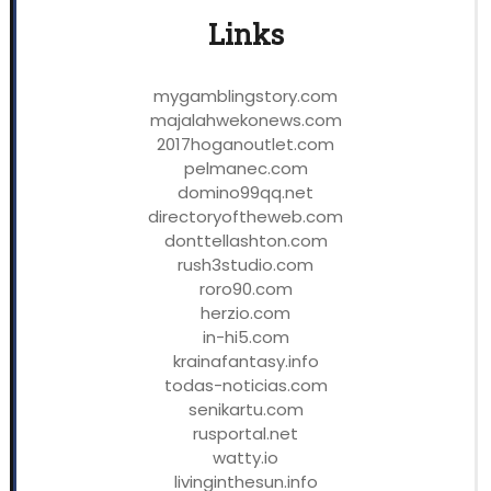
Links
mygamblingstory.com
majalahwekonews.com
2017hoganoutlet.com
pelmanec.com
domino99qq.net
directoryoftheweb.com
donttellashton.com
rush3studio.com
roro90.com
herzio.com
in-hi5.com
krainafantasy.info
todas-noticias.com
senikartu.com
rusportal.net
watty.io
livinginthesun.info