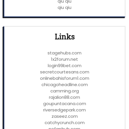
qiu qiu
qiu qiu
Links
stagehubs.com
1x2forum.net
login99bet.com
secretcourtesans.com
onlinebahisforum1.com
chicagoheadline.com
camming.org
rajalion88.com
goupuntacana.com
riversedgepark.com
zaseez.com
catchycrunch.com
nofaphub.com