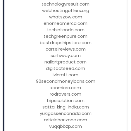
technologyresult.com
webhostingoffers.org
whatszow.com
ehomeamerca.com
techintendo.com
techgreenpure.com
bestdropshipstore.com
cartelreviews.com
surfsway.com
nailartproduct.com
digitactseed.com
lvlcraft.com
90secondmoneyloans.com
xenmicro.com
rodrovers.com
tripssolution.com
satta-king-india.com
yukigassencanada.com
articlehorizone.com
yuqqbbzp.com