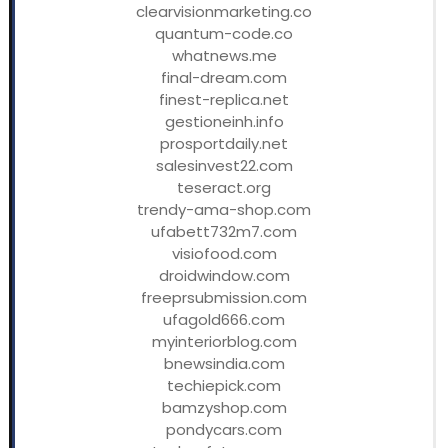
clearvisionmarketing.co
quantum-code.co
whatnews.me
final-dream.com
finest-replica.net
gestioneinh.info
prosportdaily.net
salesinvest22.com
teseract.org
trendy-ama-shop.com
ufabett732m7.com
visiofood.com
droidwindow.com
freeprsubmission.com
ufagold666.com
myinteriorblog.com
bnewsindia.com
techiepick.com
bamzyshop.com
pondycars.com