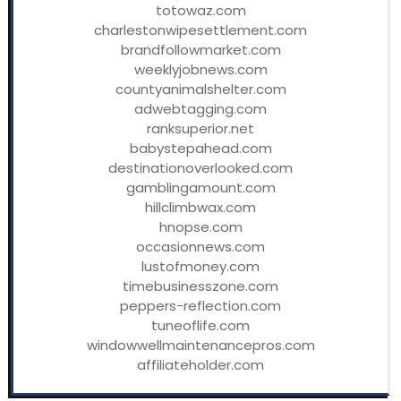
totowaz.com
charlestonwipesettlement.com
brandfollowmarket.com
weeklyjobnews.com
countyanimalshelter.com
adwebtagging.com
ranksuperior.net
babystepahead.com
destinationoverlooked.com
gamblingamount.com
hillclimbwax.com
hnopse.com
occasionnews.com
lustofmoney.com
timebusinesszone.com
peppers-reflection.com
tuneoflife.com
windowwellmaintenancepros.com
affiliateholder.com