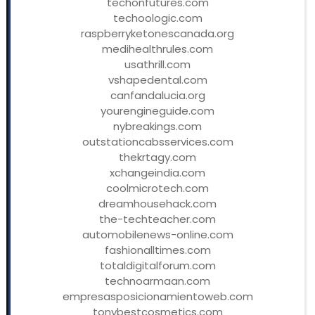
techonfutures.com
techoologic.com
raspberryketonescanada.org
medihealthrules.com
usathrill.com
vshapedental.com
canfandalucia.org
yourengineguide.com
nybreakings.com
outstationcabsservices.com
thekrtagy.com
xchangeindia.com
coolmicrotech.com
dreamhousehack.com
the-techteacher.com
automobilenews-online.com
fashionalltimes.com
totaldigitalforum.com
technoarmaan.com
empresasposicionamientoweb.com
tonybestcosmetics.com