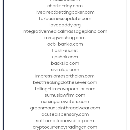
charlie-day.com
livedirectbettingpoker.com
foxbusinessupdate.com
lovedaddy.org
integrativemedicalmassageplano.com
mrrugwashing.com
acb-bankia.com
flash-es.net
upshak.com
backsilo.com
siviralqq.com
impressionresorthoian.com
bestfreakingclothesever.com
falling-film-evaporator.com
sumuslawfirm.com
nursingprowriters.com
greenmountainthreadwear.com
acutedispensary.com
sattamatkanewsblog.com
cryptocurrencytradingcn.com