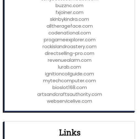
buzznc.com
fxjoiner.com
skinbykindra.com
alltherageface.com
codenational.com
progameexplorer.com
rockislandroastery.com
directselling-pro.com
revenuealarm.com
lurab.com
ignitioncoilguide.com
mytechcomputer.com
bioslot168.com
artsandcraftsauthority.com
webservicelive.com
Links