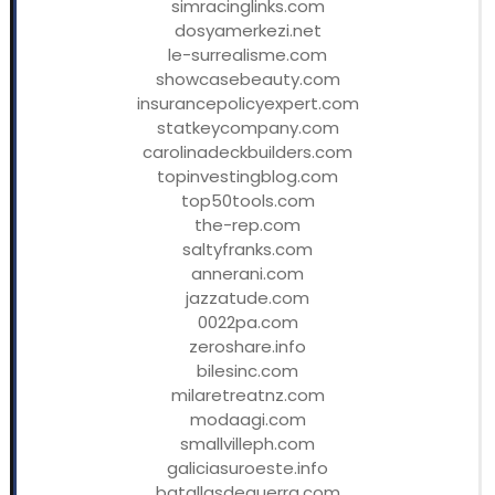
simracinglinks.com
dosyamerkezi.net
le-surrealisme.com
showcasebeauty.com
insurancepolicyexpert.com
statkeycompany.com
carolinadeckbuilders.com
topinvestingblog.com
top50tools.com
the-rep.com
saltyfranks.com
annerani.com
jazzatude.com
0022pa.com
zeroshare.info
bilesinc.com
milaretreatnz.com
modaagi.com
smallvilleph.com
galiciasuroeste.info
batallasdeguerra.com