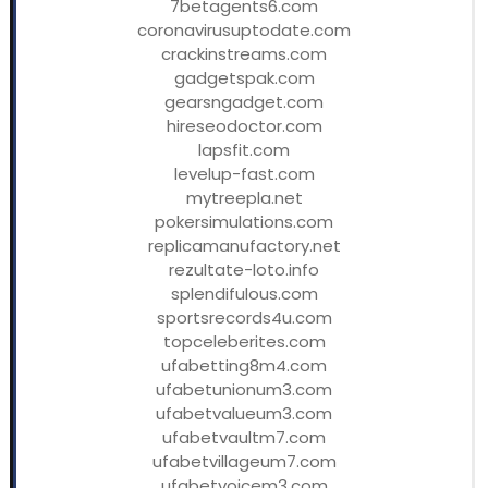
7betagents6.com
coronavirusuptodate.com
crackinstreams.com
gadgetspak.com
gearsngadget.com
hireseodoctor.com
lapsfit.com
levelup-fast.com
mytreepla.net
pokersimulations.com
replicamanufactory.net
rezultate-loto.info
splendifulous.com
sportsrecords4u.com
topceleberites.com
ufabetting8m4.com
ufabetunionum3.com
ufabetvalueum3.com
ufabetvaultm7.com
ufabetvillageum7.com
ufabetvoicem3.com