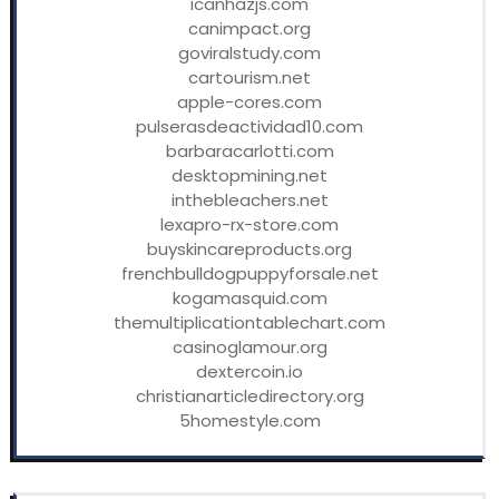
icanhazjs.com
canimpact.org
goviralstudy.com
cartourism.net
apple-cores.com
pulserasdeactividad10.com
barbaracarlotti.com
desktopmining.net
inthebleachers.net
lexapro-rx-store.com
buyskincareproducts.org
frenchbulldogpuppyforsale.net
kogamasquid.com
themultiplicationtablechart.com
casinoglamour.org
dextercoin.io
christianarticledirectory.org
5homestyle.com