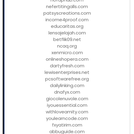
nefertitingalls.com
patsyscreations.com
income4proof.com
educaritas.org
lensajelajah.com
betflik09.net
ncaq.org
xenmicro.com
onlineshopera.com
dartyfresh.com
lewisenterprises.net
pcsoftwarefree.org
dailylinking.com
dnafyx.com
giocolenuvole.com
iyouessential.com
withloveamity.com
youlearncode.com
fxyatirim.com
abbuguide.com