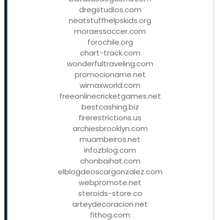
dregstudios.com
neatstuffhelpskids.org
moraessoccer.com
forochile.org
chart-track.com
wonderfultraveling.com
promocioname.net
wimaxworld.com
freeonlinecricketgames.net
bestcashing.biz
firerestrictions.us
archiesbrooklyn.com
muambeiros.net
infozblog.com
chonbaihat.com
elblogdeoscargonzalez.com
webpromote.net
steroids-store.co
arteydecoracion.net
fithog.com