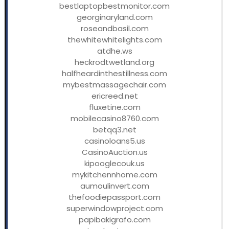
bestlaptopbestmonitor.com
georginaryland.com
roseandbasil.com
thewhitewhitelights.com
atdhe.ws
heckrodtwetland.org
halfheardinthestillness.com
mybestmassagechair.com
ericreed.net
fluxetine.com
mobilecasino8760.com
betqq3.net
casinoloans5.us
CasinoAuction.us
kipooglecouk.us
mykitchennhome.com
aumoulinvert.com
thefoodiepassport.com
superwindowproject.com
papibakigrafo.com