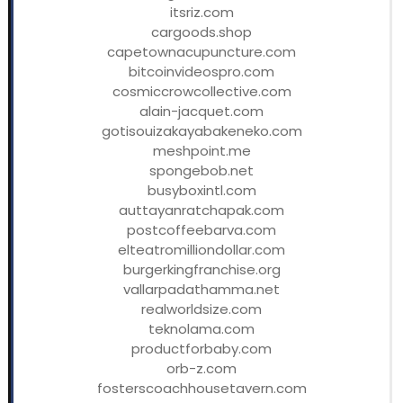
itsriz.com
cargoods.shop
capetownacupuncture.com
bitcoinvideospro.com
cosmiccrowcollective.com
alain-jacquet.com
gotisouizakayabakeneko.com
meshpoint.me
spongebob.net
busyboxintl.com
auttayanratchapak.com
postcoffeebarva.com
elteatromilliondollar.com
burgerkingfranchise.org
vallarpadathamma.net
realworldsize.com
teknolama.com
productforbaby.com
orb-z.com
fosterscoachhousetavern.com