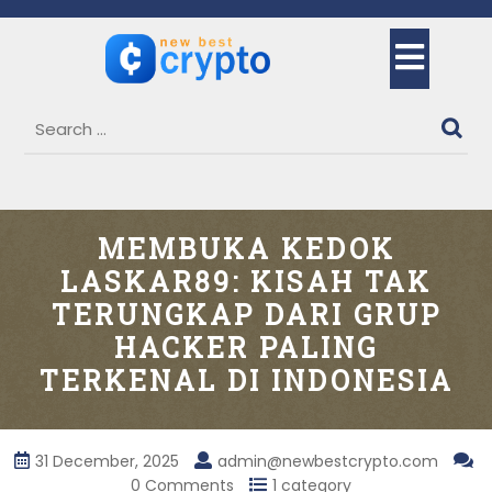
Skip
to
Ope
content
But
MEMBUKA KEDOK
LASKAR89: KISAH TAK
TERUNGKAP DARI GRUP
HACKER PALING
TERKENAL DI INDONESIA
31 December, 2025
admin@newbestcrypto.com
0 Comments
1 category