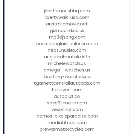
jimsfamousbbq.com
libertywalk-usa.com
australiamovie.net
gizmobird.co.uk
mp3djsong.com
coursdanglaistoulouse.com
neptunuslex.com
auguri-di-natale.info
michelewatch.us
omega--watches.us
breitling-watches.us
tgarnettcentrallautoads.com
fixadvert.com
autopluz.co
save3time-c.com
vexonhcf.com
demos-pixelsparadise.com
mediatitude.com
prewarmotorcycles.com