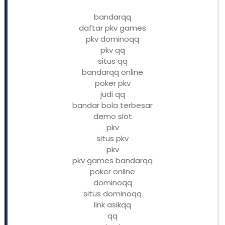
bandarqq
daftar pkv games
pkv dominoqq
pkv qq
situs qq
bandarqq online
poker pkv
judi qq
bandar bola terbesar
demo slot
pkv
situs pkv
pkv
pkv games bandarqq
poker online
dominoqq
situs dominoqq
link asikqq
qq