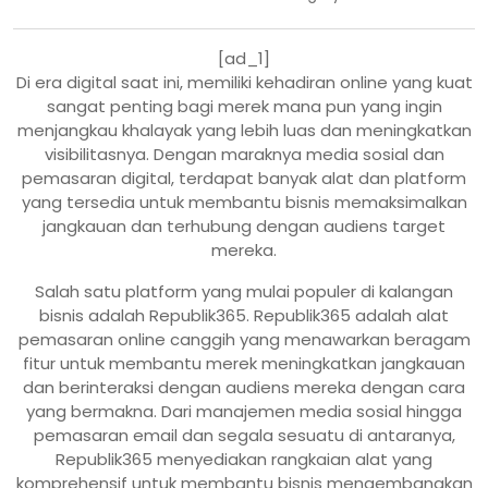
[ad_1]
Di era digital saat ini, memiliki kehadiran online yang kuat
sangat penting bagi merek mana pun yang ingin
menjangkau khalayak yang lebih luas dan meningkatkan
visibilitasnya. Dengan maraknya media sosial dan
pemasaran digital, terdapat banyak alat dan platform
yang tersedia untuk membantu bisnis memaksimalkan
jangkauan dan terhubung dengan audiens target
mereka.
Salah satu platform yang mulai populer di kalangan
bisnis adalah Republik365. Republik365 adalah alat
pemasaran online canggih yang menawarkan beragam
fitur untuk membantu merek meningkatkan jangkauan
dan berinteraksi dengan audiens mereka dengan cara
yang bermakna. Dari manajemen media sosial hingga
pemasaran email dan segala sesuatu di antaranya,
Republik365 menyediakan rangkaian alat yang
komprehensif untuk membantu bisnis mengembangkan