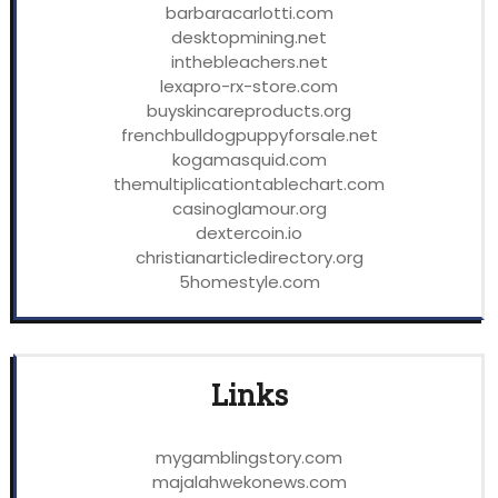
barbaracarlotti.com
desktopmining.net
inthebleachers.net
lexapro-rx-store.com
buyskincareproducts.org
frenchbulldogpuppyforsale.net
kogamasquid.com
themultiplicationtablechart.com
casinoglamour.org
dextercoin.io
christianarticledirectory.org
5homestyle.com
Links
mygamblingstory.com
majalahwekonews.com