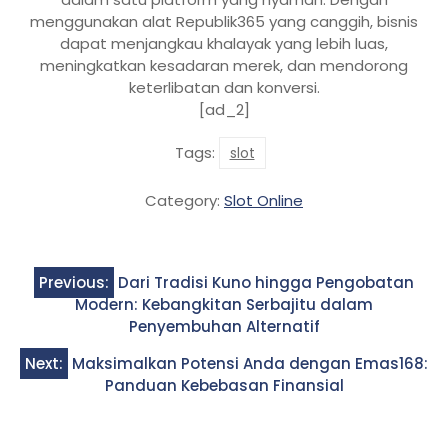
menggunakan alat Republik365 yang canggih, bisnis
dapat menjangkau khalayak yang lebih luas,
meningkatkan kesadaran merek, dan mendorong
keterlibatan dan konversi.
[ad_2]
Tags:
slot
Category:
Slot Online
Post
Previous:
Dari Tradisi Kuno hingga Pengobatan
navigation
Modern: Kebangkitan Serbajitu dalam
Penyembuhan Alternatif
Next:
Maksimalkan Potensi Anda dengan Emas168:
Panduan Kebebasan Finansial