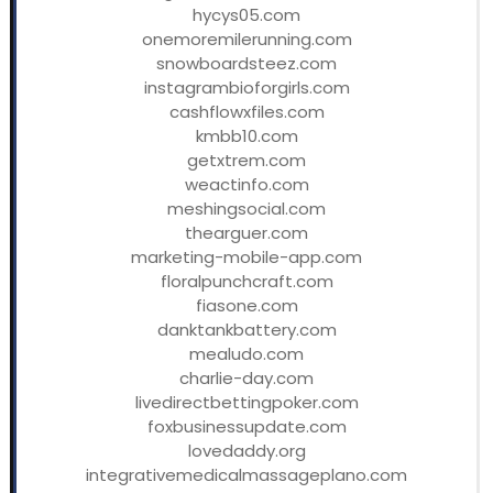
hycys05.com
onemoremilerunning.com
snowboardsteez.com
instagrambioforgirls.com
cashflowxfiles.com
kmbb10.com
getxtrem.com
weactinfo.com
meshingsocial.com
thearguer.com
marketing-mobile-app.com
floralpunchcraft.com
fiasone.com
danktankbattery.com
mealudo.com
charlie-day.com
livedirectbettingpoker.com
foxbusinessupdate.com
lovedaddy.org
integrativemedicalmassageplano.com