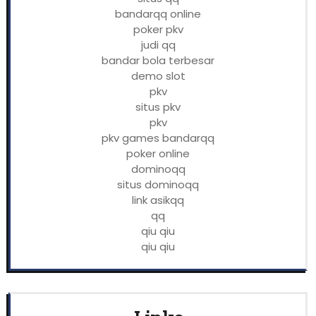
bandarqq online
poker pkv
judi qq
bandar bola terbesar
demo slot
pkv
situs pkv
pkv
pkv games bandarqq
poker online
dominoqq
situs dominoqq
link asikqq
qq
qiu qiu
qiu qiu