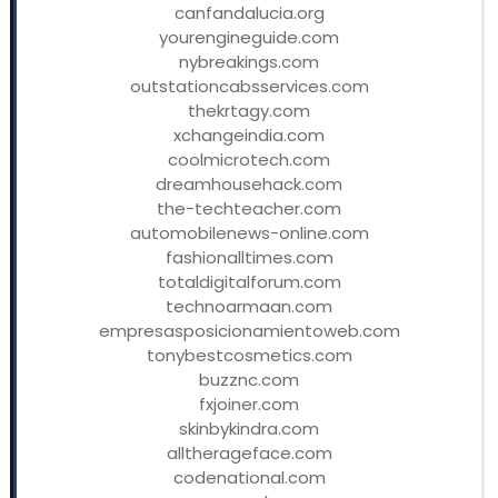
canfandalucia.org
yourengineguide.com
nybreakings.com
outstationcabsservices.com
thekrtagy.com
xchangeindia.com
coolmicrotech.com
dreamhousehack.com
the-techteacher.com
automobilenews-online.com
fashionalltimes.com
totaldigitalforum.com
technoarmaan.com
empresasposicionamientoweb.com
tonybestcosmetics.com
buzznc.com
fxjoiner.com
skinbykindra.com
alltherageface.com
codenational.com