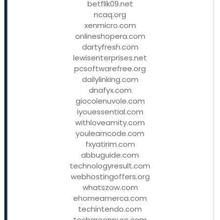
betflik09.net
ncaq.org
xenmicro.com
onlineshopera.com
dartyfresh.com
lewisenterprises.net
pcsoftwarefree.org
dailylinking.com
dnafyx.com
giocolenuvole.com
iyouessential.com
withloveamity.com
youlearncode.com
fxyatirim.com
abbuguide.com
technologyresult.com
webhostingoffers.org
whatszow.com
ehomeamerca.com
techintendo.com
techgreenpure.com