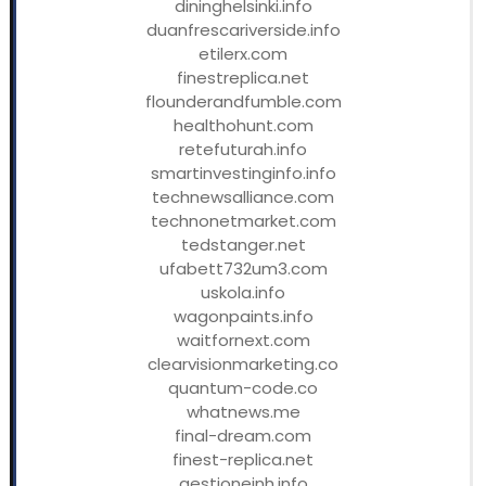
dininghelsinki.info
duanfrescariverside.info
etilerx.com
finestreplica.net
flounderandfumble.com
healthohunt.com
retefuturah.info
smartinvestinginfo.info
technewsalliance.com
technonetmarket.com
tedstanger.net
ufabett732um3.com
uskola.info
wagonpaints.info
waitfornext.com
clearvisionmarketing.co
quantum-code.co
whatnews.me
final-dream.com
finest-replica.net
gestioneinh.info