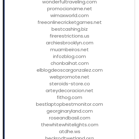
wonderfultraveling.com
promocioname.net
wimaxworld.com
freeonlinecricketgames.net
bestcashing.biz
firerestrictions.us
archiesbrooklyn.com
muambeiros.net
infozblog.com
chonbaihat.com
elblogdeoscargonzalez.com
webpromote.net
steroids-store.co
arteydecoracion.net
fithog.com
bestlaptopbestmonitor.com
georginaryland.com
roseandbasil.com
thewhitewhitelights.com
atdhe.ws
heckrodtwetland.org