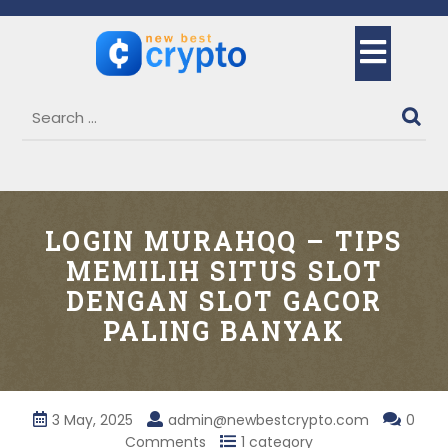
Skip
to
Ope
content
But
LOGIN MURAHQQ – TIPS
MEMILIH SITUS SLOT
DENGAN SLOT GACOR
PALING BANYAK
3 May, 2025
admin@newbestcrypto.com
0
Comments
1 category