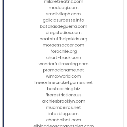
milaretreatnz.com
modaagi.com
smallvilleph.com
galiciasuroeste.info
batallasdeguerra.com
dregstudios.com
neatstuffhelpskids.org
moraessoccer.com
forochile.org
chart-track.com
wonderfultraveling.com
promocioname.net
wimaxworld.com
freeonlinecricketgames.net
bestcashing.biz
firerestrictions.us
archiesbrooklyn.com
muambeiros.net
infozblog.com
chonbaihat.com
elblogdeoscargonzalez.com