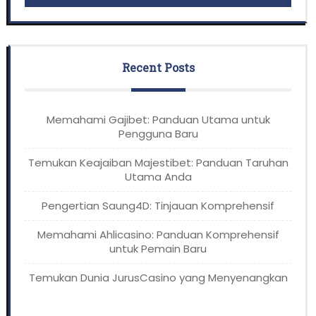
Recent Posts
Memahami Gajibet: Panduan Utama untuk
Pengguna Baru
Temukan Keajaiban Majestibet: Panduan Taruhan
Utama Anda
Pengertian Saung4D: Tinjauan Komprehensif
Memahami Ahlicasino: Panduan Komprehensif
untuk Pemain Baru
Temukan Dunia JurusCasino yang Menyenangkan