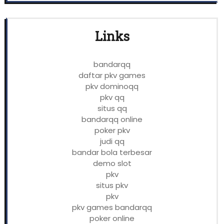
Links
bandarqq
daftar pkv games
pkv dominoqq
pkv qq
situs qq
bandarqq online
poker pkv
judi qq
bandar bola terbesar
demo slot
pkv
situs pkv
pkv
pkv games bandarqq
poker online