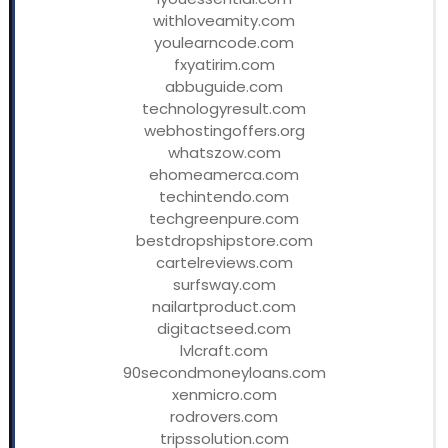
withloveamity.com
youlearncode.com
fxyatirim.com
abbuguide.com
technologyresult.com
webhostingoffers.org
whatszow.com
ehomeamerca.com
techintendo.com
techgreenpure.com
bestdropshipstore.com
cartelreviews.com
surfsway.com
nailartproduct.com
digitactseed.com
lvlcraft.com
90secondmoneyloans.com
xenmicro.com
rodrovers.com
tripssolution.com