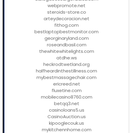
webpromote.net
steroids-store.co
arteydecoracion.net
fithog.com
bestlaptopbestmonitor.com
georginaryland.com
roseandbasil.com
thewhitewhitelights.com
atdhe.ws
heckrodtwetland.org
halfheardinthestillness.com
mybestmassagechair.com
ericreed.net
fluxetine.com
mobilecasino8760.com
betqq3.net
casinoloans5.us
CasinoAuction.us
kipooglecouk.us
mykitchennhome.com