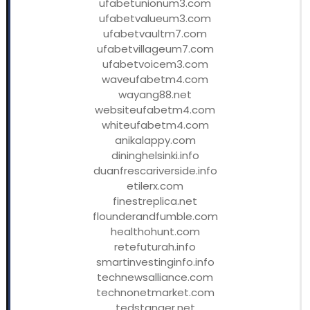
ufabetunionum3.com
ufabetvalueum3.com
ufabetvaultm7.com
ufabetvillageum7.com
ufabetvoicem3.com
waveufabetm4.com
wayang88.net
websiteufabetm4.com
whiteufabetm4.com
anikalappy.com
dininghelsinki.info
duanfrescariverside.info
etilerx.com
finestreplica.net
flounderandfumble.com
healthohunt.com
retefuturah.info
smartinvestinginfo.info
technewsalliance.com
technonetmarket.com
tedstanger.net