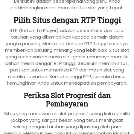
Berikut ini adalah beberapa hal yang perlu Anda
pertimbangkan saat memilih situs slot yang tepat.
Pilih Situs dengan RTP Tinggi
RTP (Return to Player) adalah persentase dari total
taruhan yang dikembalikan kepada pemain dalam
jangka panjang. Mesin slot dengan RTP tinggi biasanya
memberikan peluang menang yang lebih baik. Situs slot
yang menawarkan mesin slot gacor umumnya memiliki
pilihan mesin dengan RTP tinggi. Sebelum memilih situs,
pastikan untuk memeriksa RTP dari mesin slot yang
mereka tawarkan. Semakin tinggi RTP, semakin besar
kemungkinan Anda untuk mendapatkan pembayaran.
Periksa Slot Progresif dan
Pembayaran
Situs yang menawarkan slot progresif sering kali memiliki
jackpot yang sangat besar, yang terus meningkat
seiring dengan taruhan yang dipasang oleh para
pemain. Meskipun peluang untuk memenangkan jackpot