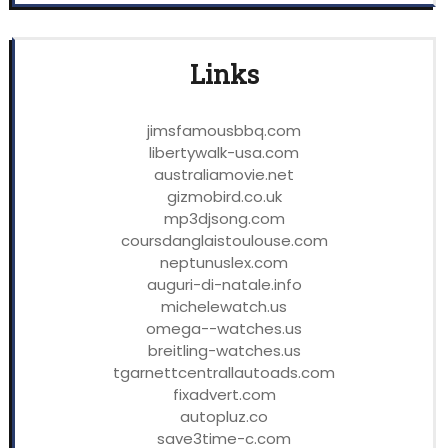
Links
jimsfamousbbq.com
libertywalk-usa.com
australiamovie.net
gizmobird.co.uk
mp3djsong.com
coursdanglaistoulouse.com
neptunuslex.com
auguri-di-natale.info
michelewatch.us
omega--watches.us
breitling-watches.us
tgarnettcentrallautoads.com
fixadvert.com
autopluz.co
save3time-c.com