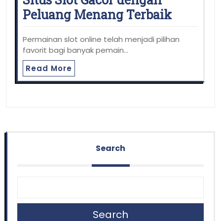
Peluang Menang Terbaik
Permainan slot online telah menjadi pilihan
favorit bagi banyak pemain…
Read More
Search
Search