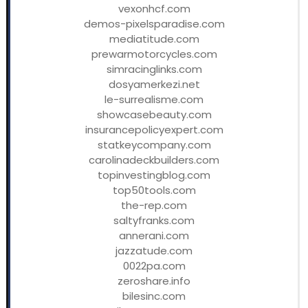
vexonhcf.com
demos-pixelsparadise.com
mediatitude.com
prewarmotorcycles.com
simracinglinks.com
dosyamerkezi.net
le-surrealisme.com
showcasebeauty.com
insurancepolicyexpert.com
statkeycompany.com
carolinadeckbuilders.com
topinvestingblog.com
top50tools.com
the-rep.com
saltyfranks.com
annerani.com
jazzatude.com
0022pa.com
zeroshare.info
bilesinc.com