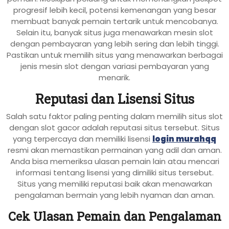
progresif lebih kecil, potensi kemenangan yang besar
membuat banyak pemain tertarik untuk mencobanya.
Selain itu, banyak situs juga menawarkan mesin slot
dengan pembayaran yang lebih sering dan lebih tinggi.
Pastikan untuk memilih situs yang menawarkan berbagai
jenis mesin slot dengan variasi pembayaran yang
menarik.
Reputasi dan Lisensi Situs
Salah satu faktor paling penting dalam memilih situs slot
dengan slot gacor adalah reputasi situs tersebut. Situs
yang terpercaya dan memiliki lisensi
login murahqq
resmi akan memastikan permainan yang adil dan aman.
Anda bisa memeriksa ulasan pemain lain atau mencari
informasi tentang lisensi yang dimiliki situs tersebut.
Situs yang memiliki reputasi baik akan menawarkan
pengalaman bermain yang lebih nyaman dan aman.
Cek Ulasan Pemain dan Pengalaman