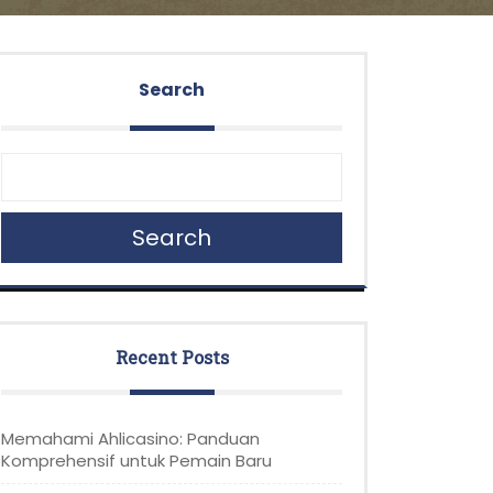
Search
Search
Recent Posts
Memahami Ahlicasino: Panduan
Komprehensif untuk Pemain Baru