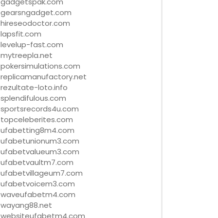
gadgetspak.com
gearsngadget.com
hireseodoctor.com
lapsfit.com
levelup-fast.com
mytreepla.net
pokersimulations.com
replicamanufactory.net
rezultate-loto.info
splendifulous.com
sportsrecords4u.com
topceleberites.com
ufabetting8m4.com
ufabetunionum3.com
ufabetvalueum3.com
ufabetvaultm7.com
ufabetvillageum7.com
ufabetvoicem3.com
waveufabetm4.com
wayang88.net
websiteufabetm4.com