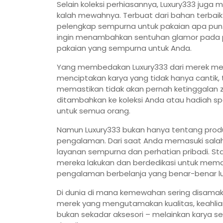
Selain koleksi perhiasannya, Luxury333 juga
kalah mewahnya. Terbuat dari bahan terbaik d
pelengkap sempurna untuk pakaian apa pun.
ingin menambahkan sentuhan glamor pada pe
pakaian yang sempurna untuk Anda.
Yang membedakan Luxury333 dari merek me
menciptakan karya yang tidak hanya cantik, t
memastikan tidak akan pernah ketinggalan 
ditambahkan ke koleksi Anda atau hadiah spe
untuk semua orang.
Namun Luxury333 bukan hanya tentang prod
pengalaman. Dari saat Anda memasuki sala
layanan sempurna dan perhatian pribadi. S
mereka lakukan dan berdedikasi untuk me
pengalaman berbelanja yang benar-benar lu
Di dunia di mana kemewahan sering disamak
merek yang mengutamakan kualitas, keahlia
bukan sekadar aksesori – melainkan karya s