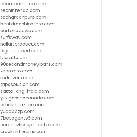
ehomeamerca.com
techintendo.com
techgreenpure.com
bestdropshipstore.com
cartelreviews.com
surfsway.com
nailartproduct.com
digitactseed.com
lvlcraft.com
90secondmoneyloans.com
xenmicro.com
rodrovers.com
tripssolution.com
satta-king-india.com
yukigassencanada.com
articlehorizone.com
yuqqbbzp.com
7betagents6.com
coronavirusuptodate.com
crackinstreams.com