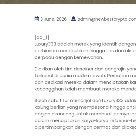
3 June, 2026
admin@newbestcrypto.co
[ad_1]
Luxury333 adalah merek yang identik denga
perhiasan menakjubkan hingga tas dan aks
berpadu dengan kemewahan.
Didirikan oleh tim desainer dan pengrajin 
terkenal di dunia mode mewah. Perhatian me
dan dedikasi mereka dalam menciptakan k
kecanggihan telah membuat mereka mendapa
Salah satu fitur menonjol dari Luxury333 ada
kalung berlian yang mempesona hingga anti
bagian dirancang untuk membuat pernyataan
dalam menciptakan karya-karya ini benar-ben
dipertimbangkan dengan cermat dan dilak