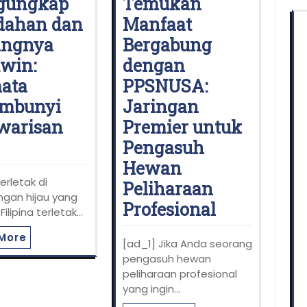
gungkap
Temukan
dahan dan
Manfaat
ingnya
Bergabung
win:
dengan
ata
PPSNUSA:
embunyi
Jaringan
 warisan
Premier untuk
Pengasuh
Hewan
erletak di
Peliharaan
gan hijau yang
Profesional
Filipina terletak…
More
[ad_1] Jika Anda seorang
pengasuh hewan
peliharaan profesional
yang ingin…