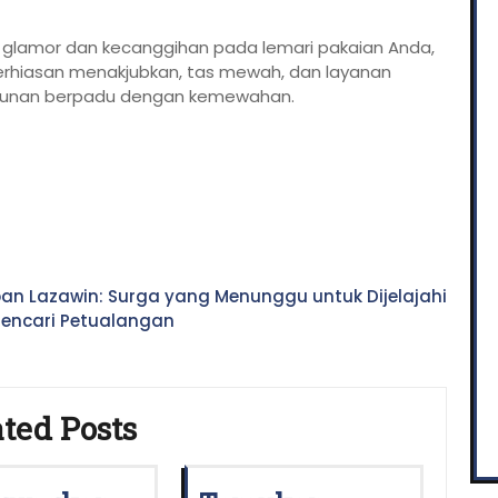
 glamor dan kecanggihan pada lemari pakaian Anda,
erhiasan menakjubkan, tas mewah, dan layanan
gunan berpadu dengan kemewahan.
an Lazawin: Surga yang Menunggu untuk Dijelajahi
Pencari Petualangan
ted Posts