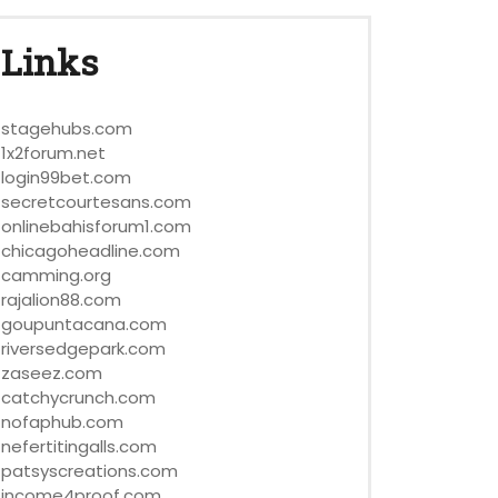
Links
stagehubs.com
1x2forum.net
login99bet.com
secretcourtesans.com
onlinebahisforum1.com
chicagoheadline.com
camming.org
rajalion88.com
goupuntacana.com
riversedgepark.com
zaseez.com
catchycrunch.com
nofaphub.com
nefertitingalls.com
patsyscreations.com
income4proof.com