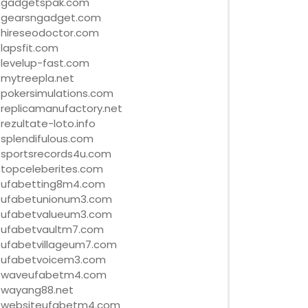
gadgetspak.com
gearsngadget.com
hireseodoctor.com
lapsfit.com
levelup-fast.com
mytreepla.net
pokersimulations.com
replicamanufactory.net
rezultate-loto.info
splendifulous.com
sportsrecords4u.com
topceleberites.com
ufabetting8m4.com
ufabetunionum3.com
ufabetvalueum3.com
ufabetvaultm7.com
ufabetvillageum7.com
ufabetvoicem3.com
waveufabetm4.com
wayang88.net
websiteufabetm4.com