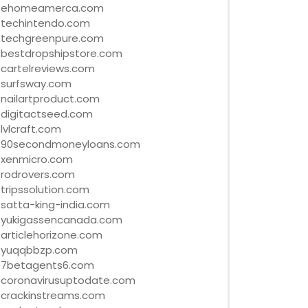
ehomeamerca.com
techintendo.com
techgreenpure.com
bestdropshipstore.com
cartelreviews.com
surfsway.com
nailartproduct.com
digitactseed.com
lvlcraft.com
90secondmoneyloans.com
xenmicro.com
rodrovers.com
tripssolution.com
satta-king-india.com
yukigassencanada.com
articlehorizone.com
yuqqbbzp.com
7betagents6.com
coronavirusuptodate.com
crackinstreams.com