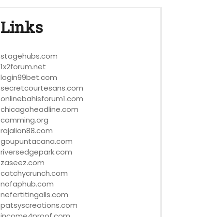
Links
stagehubs.com
1x2forum.net
login99bet.com
secretcourtesans.com
onlinebahisforum1.com
chicagoheadline.com
camming.org
rajalion88.com
goupuntacana.com
riversedgepark.com
zaseez.com
catchycrunch.com
nofaphub.com
nefertitingalls.com
patsyscreations.com
income4proof.com