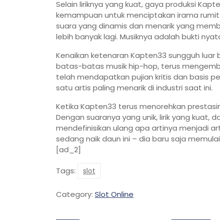
Selain liriknya yang kuat, gaya produksi Kapt
kemampuan untuk menciptakan irama rumit
suara yang dinamis dan menarik yang mem
lebih banyak lagi. Musiknya adalah bukti ny
Kenaikan ketenaran Kapten33 sungguh luar bi
batas-batas musik hip-hop, terus mengem
telah mendapatkan pujian kritis dan basis 
satu artis paling menarik di industri saat ini.
Ketika Kapten33 terus menorehkan prestasinya
Dengan suaranya yang unik, lirik yang kuat,
mendefinisikan ulang apa artinya menjadi ar
sedang naik daun ini – dia baru saja memulai
[ad_2]
Tags:
slot
Category:
Slot Online