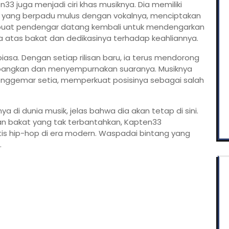
en33 juga menjadi ciri khas musiknya. Dia memiliki
 yang berpadu mulus dengan vokalnya, menciptakan
buat pendengar datang kembali untuk mendengarkan
ata atas bakat dan dedikasinya terhadap keahliannya.
asa. Dengan setiap rilisan baru, ia terus mendorong
bangkan dan menyempurnakan suaranya. Musiknya
penggemar setia, memperkuat posisinya sebagai salah
 di dunia musik, jelas bahwa dia akan tetap di sini.
 dan bakat yang tak terbantahkan, Kapten33
tis hip-hop di era modern. Waspadai bintang yang
.