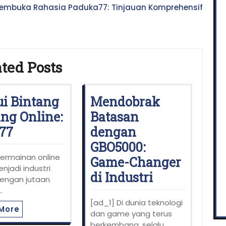
embuka Rahasia Paduka77: Tinjauan Komprehensif
ted Posts
i Bintang
Mendobrak
ng Online:
Batasan
77
dengan
GBO5000:
Permainan online
Game-Changer
njadi industri
di Industri
dengan jutaan
…
[ad_1] Di dunia teknologi
More
dan game yang terus
berkembang, selalu…