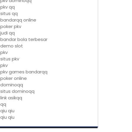
pkv dominoqq
pkv qq
situs qq
bandarqq online
poker pkv
judi qq
bandar bola terbesar
demo slot
pkv
situs pkv
pkv
pkv games bandarqq
poker online
dominoqq
situs dominoqq
link asikqq
qq
qiu qiu
qiu qiu