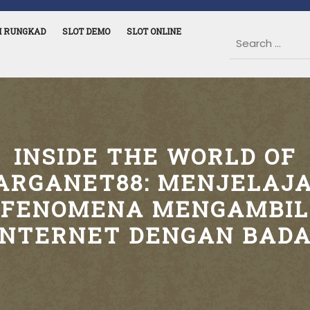
I RUNGKAD
SLOT DEMO
SLOT ONLINE
INSIDE THE WORLD OF
ARGANET88: MENJELAJA
FENOMENA MENGAMBIL
INTERNET DENGAN BADA