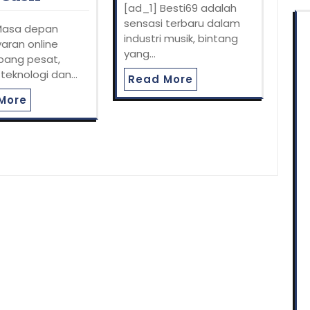
[ad_1] Besti69 adalah
sensasi terbaru dalam
Masa depan
industri musik, bintang
ran online
yang…
bang pesat,
teknologi dan…
Read More
More