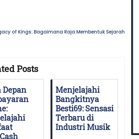
gacy of Kings: Bagaimana Raja Membentuk Sejarah
ted Posts
 Depan
Menjelajahi
bayaran
Bangkitnya
ne:
Besti69: Sensasi
elajahi
Terbaru di
aat
Industri Musik
Cash