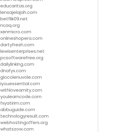
educaritas.org
lensajelajah.com
betflik09.net
ncaq.org
xenmicro.com
onlineshopera.com
dartyfresh.com
lewisenterprises.net
pcsoftwarefree.org
dailylinking.com
dnafyx.com
giocolenuvole.com
iyouessential.com
withloveamity.com
youlearncode.com
fxyatirim.com
abbuguide.com
technologyresult.com
webhostingoffers.org
whatszow.com