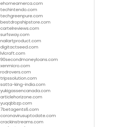
ehomeamerca.com
techintendo.com
techgreenpure.com
bestdropshipstore.com
cartelreviews.com
surfsway.com
nailartproduct.com
digitactseed.com
lvlcraft.com
90secondmoneyloans.com
xenmicro.com
rodrovers.com
tripssolution.com
satta-king-india.com
yukigassencanada.com
articlehorizone.com
yuqqbbzp.com
7betagents6.com
coronavirusuptodate.com
crackinstreams.com