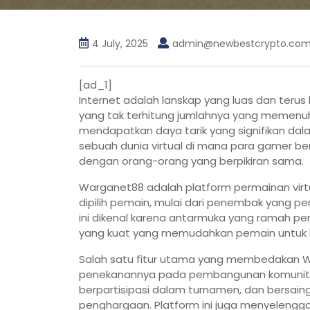
4 July, 2025
admin@newbestcrypto.co
[ad_1]
Internet adalah lanskap yang luas dan terus
yang tak terhitung jumlahnya yang memenuhi
mendapatkan daya tarik yang signifikan da
sebuah dunia virtual di mana para gamer ber
dengan orang-orang yang berpikiran sama.
Warganet88 adalah platform permainan vi
dipilih pemain, mulai dari penembak yang pe
ini dikenal karena antarmuka yang ramah pe
yang kuat yang memudahkan pemain untuk be
Salah satu fitur utama yang membedakan W
penekanannya pada pembangunan komunita
berpartisipasi dalam turnamen, dan bersai
penghargaan. Platform ini juga menyelengg