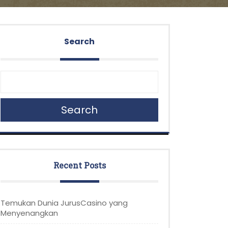
Search
Search
Recent Posts
Temukan Dunia JurusCasino yang
Menyenangkan