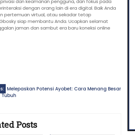
 privasi dan keamanan pengguna, dan fokus pada
nteraksi dengan orang lain di era digital. Baik Anda
 pertemuan virtual, atau sekadar tetap
 Gbosky siap membantu Anda. Ucapkan selamat
ggalan jaman dan sambut era baru koneksi online
s:
Melepaskan Potensi Ayobet: Cara Menang Besar
n Tubuh
ted Posts