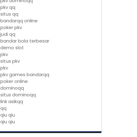
pkv dominoqq
pkv qq
situs qq
bandarqq online
poker pkv
judi qq
bandar bola terbesar
demo slot
pkv
situs pkv
pkv
pkv games bandarqq
poker online
dominoqq
situs dominoqq
link asikqq
qq
qiu qiu
qiu qiu