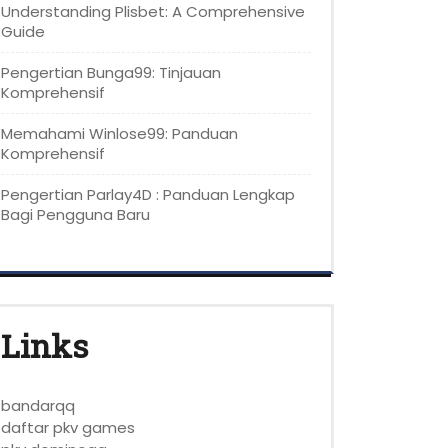
Understanding Plisbet: A Comprehensive
Guide
Pengertian Bunga99: Tinjauan
Komprehensif
Memahami Winlose99: Panduan
Komprehensif
Pengertian Parlay4D : Panduan Lengkap
Bagi Pengguna Baru
Links
bandarqq
daftar pkv games