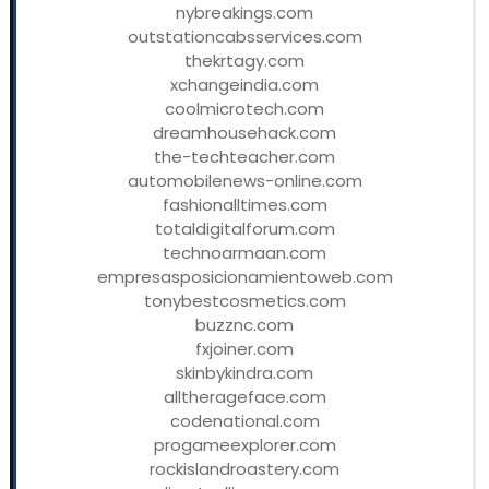
nybreakings.com
outstationcabsservices.com
thekrtagy.com
xchangeindia.com
coolmicrotech.com
dreamhousehack.com
the-techteacher.com
automobilenews-online.com
fashionalltimes.com
totaldigitalforum.com
technoarmaan.com
empresasposicionamientoweb.com
tonybestcosmetics.com
buzznc.com
fxjoiner.com
skinbykindra.com
alltherageface.com
codenational.com
progameexplorer.com
rockislandroastery.com