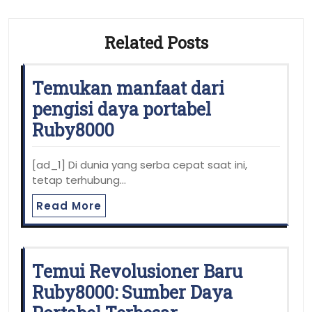
Related Posts
Temukan manfaat dari
pengisi daya portabel
Ruby8000
[ad_1] Di dunia yang serba cepat saat ini,
tetap terhubung…
Read More
Temui Revolusioner Baru
Ruby8000: Sumber Daya