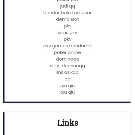
judi qq
bandar bola terbesar
demo slot
pkv
situs pkv
pkv
pkv games bandarqq
poker online
dominoqq
situs dominoqq
link asikqq
qq
qiu qiu
qiu qiu
Links