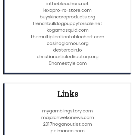
inthebleachers.net
lexapro-rx-store.com
buyskincareproducts.org
frenchbulldogpuppyforsale.net
kogamasquid.com
themultiplicationtablechart.com
casinoglamour.org
dextercoin.io
christianarticledirectory.org
5homestyle.com
Links
mygamblingstory.com
majalahwekonews.com
2017hoganoutlet.com
pelmanec.com