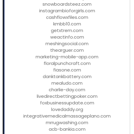
snowboardsteez.com
instagrambioforgirls.com
cashflowxfiles.com
kmbb10.com
getxtrem.com
weactinfo.com
meshingsocial.com
thearguer.com
marketing-mobile-app.com
floralpunchcraft.com
fiasone.com
danktankbattery.com
mealudo.com
charlie-day.com
livedirectbettingpoker.com
foxbusinessupdate.com
lovedaddy.org
integrativemedicalmassageplano.com
mrrugwashing.com
acb-bankia.com