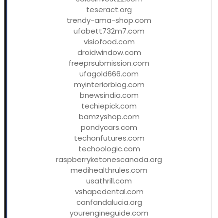
teseract.org
trendy-ama-shop.com
ufabett732m7.com
visiofood.com
droidwindow.com
freeprsubmission.com
ufagold666.com
myinteriorblog.com
bnewsindia.com
techiepick.com
bamzyshop.com
pondycars.com
techonfutures.com
techoologic.com
raspberryketonescanada.org
medihealthrules.com
usathrill.com
vshapedental.com
canfandalucia.org
yourengineguide.com