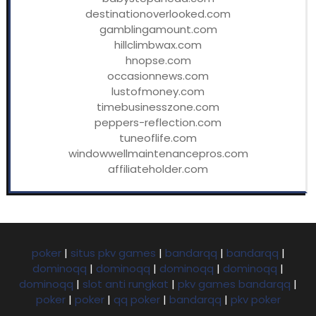
destinationoverlooked.com
gamblingamount.com
hillclimbwax.com
hnopse.com
occasionnews.com
lustofmoney.com
timebusinesszone.com
peppers-reflection.com
tuneoflife.com
windowwellmaintenancepros.com
affiliateholder.com
poker
|
situs pkv games
|
bandarqq
|
bandarqq
|
dominoqq
|
dominoqq
|
dominoqq
|
dominoqq
|
dominoqq
|
slot anti rungkat
|
pkv games bandarqq
|
poker
|
poker
|
qq poker
|
bandarqq
|
pkv poker