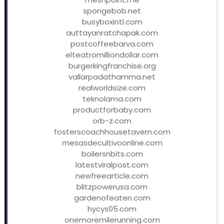
spongebob.net
busyboxintl.com
auttayanratchapak.com
postcoffeebarva.com
elteatromilliondollar.com
burgerkingfranchise.org
vallarpadathamma.net
realworldsize.com
teknolama.com
productforbaby.com
orb-z.com
fosterscoachhousetavern.com
mesasdecultivoonline.com
boilersnbits.com
latestviralpost.com
newfreearticle.com
blitzpowerusa.com
gardenofeaten.com
hycys05.com
onemoremilerunning.com