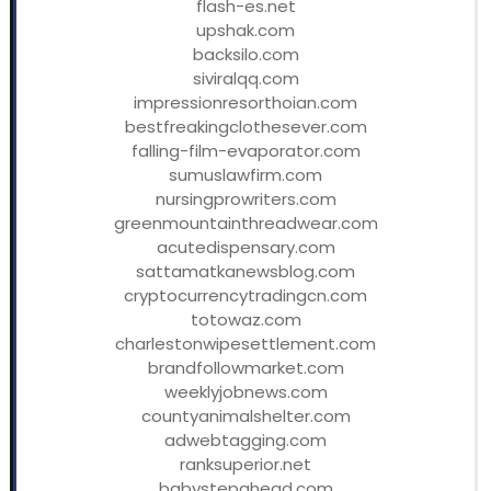
flash-es.net
upshak.com
backsilo.com
siviralqq.com
impressionresorthoian.com
bestfreakingclothesever.com
falling-film-evaporator.com
sumuslawfirm.com
nursingprowriters.com
greenmountainthreadwear.com
acutedispensary.com
sattamatkanewsblog.com
cryptocurrencytradingcn.com
totowaz.com
charlestonwipesettlement.com
brandfollowmarket.com
weeklyjobnews.com
countyanimalshelter.com
adwebtagging.com
ranksuperior.net
babystepahead.com