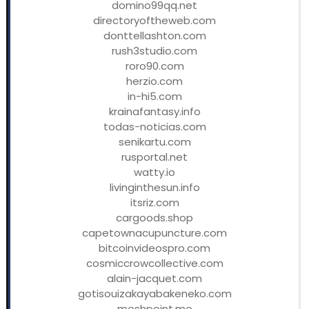
domino99qq.net
directoryoftheweb.com
donttellashton.com
rush3studio.com
roro90.com
herzio.com
in-hi5.com
krainafantasy.info
todas-noticias.com
senikartu.com
rusportal.net
watty.io
livinginthesun.info
itsriz.com
cargoods.shop
capetownacupuncture.com
bitcoinvideospro.com
cosmiccrowcollective.com
alain-jacquet.com
gotisouizakayabakeneko.com
meshpoint.me