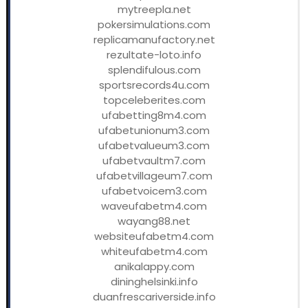
mytreepla.net
pokersimulations.com
replicamanufactory.net
rezultate-loto.info
splendifulous.com
sportsrecords4u.com
topceleberites.com
ufabetting8m4.com
ufabetunionum3.com
ufabetvalueum3.com
ufabetvaultm7.com
ufabetvillageum7.com
ufabetvoicem3.com
waveufabetm4.com
wayang88.net
websiteufabetm4.com
whiteufabetm4.com
anikalappy.com
dininghelsinki.info
duanfrescariverside.info