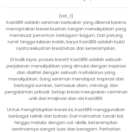
[ad_1]
Kastil89 adalah seniman berbakat yang dikenal karena
menciptakan kreasi buatan tangan menakjubkan yang
membuat penonton terkagum-kagum. Dari patung
rumit hingga lukisan indah, karya Kastil89 adalah bukti
nyata kekuatan kreativitas dan keterampilan.
Di balik layar, proses kreatif Kastil89 adalah sebuah
perjalanan menakjubkan yang dimulai dengan inspirasi
dan diakhiri dengan sebuah mahakarya yang
menakjubkan. Sang seniman mendapat inspirasi dari
berbagai sumber, termasuk alam, mitologi, dan
pengalaman pribadi. Setiap kreasi merupakan cerminan
unik dari imajinasi dan visi Kastil89.
Untuk menghidupkan kreasi ini, Kastil89 menggunakan
berbagai teknik dan bahan. Dari memahat tanah liat
hingga melukis dengan cat akrilik, keterampilan
senimannya sangat luas dan beragam. Perhatian