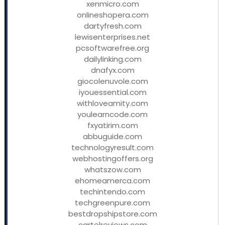
xenmicro.com
onlineshopera.com
dartyfresh.com
lewisenterprises.net
pcsoftwarefree.org
dailylinking.com
dnafyx.com
giocolenuvole.com
iyouessential.com
withloveamity.com
youlearncode.com
fxyatirim.com
abbuguide.com
technologyresult.com
webhostingoffers.org
whatszow.com
ehomeamerca.com
techintendo.com
techgreenpure.com
bestdropshipstore.com
cartelreviews.com