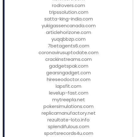
rodrovers.com
tripssolution.com
satta-king-india.com
yukigassencanada.com
articlehorizone.com
yuqqbbzp.com
7betagents6.com
coronavirusuptodate.com
crackinstreams.com
gadgetspak.com
gearsngadget.com
hireseodoctor.com
lapsfit.com
levelup-fast.com
mytreepla.net
pokersimulations.com
replicamanufactory.net
rezultate-loto.info
splendifulous.com
sportsrecords4u.com