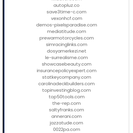
autopluz.co
save3time-c.com
vexonhcf.com
demos-pixelsparadise.com
mediatitude.com
prewarmotorcycles.com
simracinglinks.com
dosyamerkezi.net
le-surrealisme.com
showcasebeauty.com
insurancepolicyexpert.com
statkeycompany.com
carolinadeckbuilders.com
topinvestingblog.com
top50tools.com
the-rep.com
saltyfranks.com
annerani.com
jazzatude.com
0022pa.com