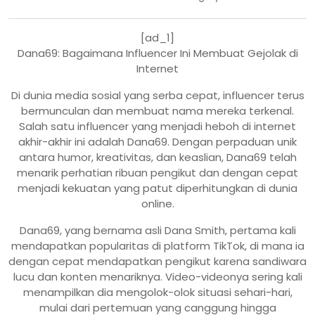
[ad_1]
Dana69: Bagaimana Influencer Ini Membuat Gejolak di
Internet
Di dunia media sosial yang serba cepat, influencer terus
bermunculan dan membuat nama mereka terkenal.
Salah satu influencer yang menjadi heboh di internet
akhir-akhir ini adalah Dana69. Dengan perpaduan unik
antara humor, kreativitas, dan keaslian, Dana69 telah
menarik perhatian ribuan pengikut dan dengan cepat
menjadi kekuatan yang patut diperhitungkan di dunia
online.
Dana69, yang bernama asli Dana Smith, pertama kali
mendapatkan popularitas di platform TikTok, di mana ia
dengan cepat mendapatkan pengikut karena sandiwara
lucu dan konten menariknya. Video-videonya sering kali
menampilkan dia mengolok-olok situasi sehari-hari,
mulai dari pertemuan yang canggung hingga