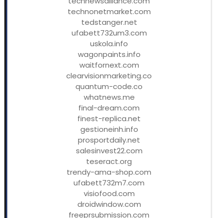
technewsalliance.com
technonetmarket.com
tedstanger.net
ufabett732um3.com
uskola.info
wagonpaints.info
waitfornext.com
clearvisionmarketing.co
quantum-code.co
whatnews.me
final-dream.com
finest-replica.net
gestioneinh.info
prosportdaily.net
salesinvest22.com
teseract.org
trendy-ama-shop.com
ufabett732m7.com
visiofood.com
droidwindow.com
freeprsubmission.com