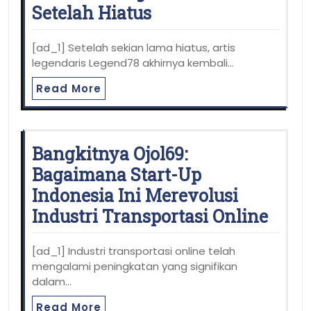
Setelah Hiatus
[ad_1] Setelah sekian lama hiatus, artis
legendaris Legend78 akhirnya kembali…
Read More
Bangkitnya Ojol69:
Bagaimana Start-Up
Indonesia Ini Merevolusi
Industri Transportasi Online
[ad_1] Industri transportasi online telah
mengalami peningkatan yang signifikan
dalam…
Read More