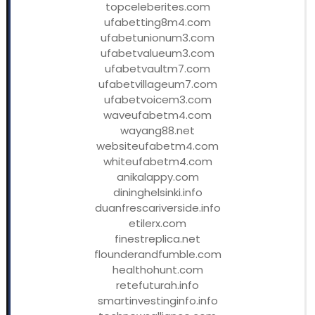
topceleberites.com
ufabetting8m4.com
ufabetunionum3.com
ufabetvalueum3.com
ufabetvaultm7.com
ufabetvillageum7.com
ufabetvoicem3.com
waveufabetm4.com
wayang88.net
websiteufabetm4.com
whiteufabetm4.com
anikalappy.com
dininghelsinki.info
duanfrescariverside.info
etilerx.com
finestreplica.net
flounderandfumble.com
healthohunt.com
retefuturah.info
smartinvestinginfo.info