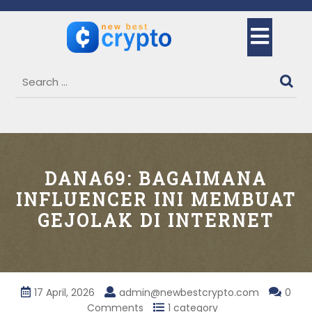
Skip
to
Ope
content
But
DANA69: BAGAIMANA
INFLUENCER INI MEMBUAT
GEJOLAK DI INTERNET
17 April, 2026
admin@newbestcrypto.com
0
Comments
1 category