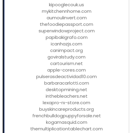
kipooglecouk.us
mykitchennhome.com
aumoulinvert.com
thefoodiepassport.com
superwindowproject.com
papibakigrafo.com
icanhazjs.com
canimpact.org
goviralstudy.com
cartourism.net
apple-cores.com
pulserasdeactividad10.com
barbaracarlotti.com
desktopmining.net
inthebleachers.net
lexapro-rx-store.com
buyskincareproducts.org
frenchbulldogpuppyforsale.net
kogamasquid.com
themultiplicationtablechart.com