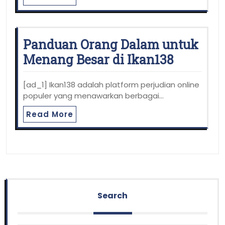
Panduan Orang Dalam untuk
Menang Besar di Ikan138
[ad_1] Ikan138 adalah platform perjudian online
populer yang menawarkan berbagai…
Read More
Search