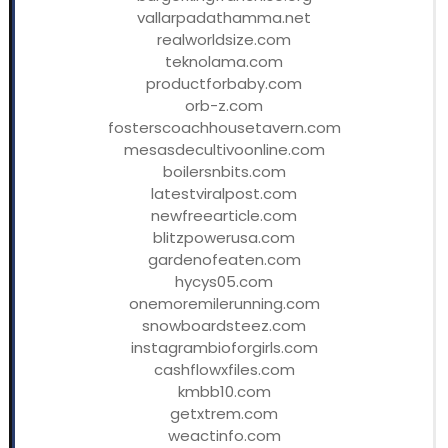
vallarpadathamma.net
realworldsize.com
teknolama.com
productforbaby.com
orb-z.com
fosterscoachhousetavern.com
mesasdecultivoonline.com
boilersnbits.com
latestviralpost.com
newfreearticle.com
blitzpowerusa.com
gardenofeaten.com
hycys05.com
onemoremilerunning.com
snowboardsteez.com
instagrambioforgirls.com
cashflowxfiles.com
kmbb10.com
getxtrem.com
weactinfo.com