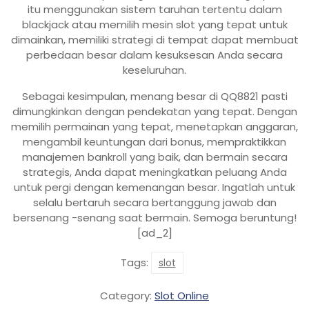
itu menggunakan sistem taruhan tertentu dalam
blackjack atau memilih mesin slot yang tepat untuk
dimainkan, memiliki strategi di tempat dapat membuat
perbedaan besar dalam kesuksesan Anda secara
keseluruhan.
Sebagai kesimpulan, menang besar di QQ8821 pasti
dimungkinkan dengan pendekatan yang tepat. Dengan
memilih permainan yang tepat, menetapkan anggaran,
mengambil keuntungan dari bonus, mempraktikkan
manajemen bankroll yang baik, dan bermain secara
strategis, Anda dapat meningkatkan peluang Anda
untuk pergi dengan kemenangan besar. Ingatlah untuk
selalu bertaruh secara bertanggung jawab dan
bersenang -senang saat bermain. Semoga beruntung!
[ad_2]
Tags:
slot
Category:
Slot Online