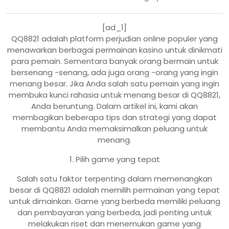
[ad_1]
QQ8821 adalah platform perjudian online populer yang
menawarkan berbagai permainan kasino untuk dinikmati
para pemain. Sementara banyak orang bermain untuk
bersenang -senang, ada juga orang -orang yang ingin
menang besar. Jika Anda salah satu pemain yang ingin
membuka kunci rahasia untuk menang besar di QQ8821,
Anda beruntung. Dalam artikel ini, kami akan
membagikan beberapa tips dan strategi yang dapat
membantu Anda memaksimalkan peluang untuk
menang.
1. Pilih game yang tepat
Salah satu faktor terpenting dalam memenangkan
besar di QQ8821 adalah memilih permainan yang tepat
untuk dimainkan. Game yang berbeda memiliki peluang
dan pembayaran yang berbeda, jadi penting untuk
melakukan riset dan menemukan game yang