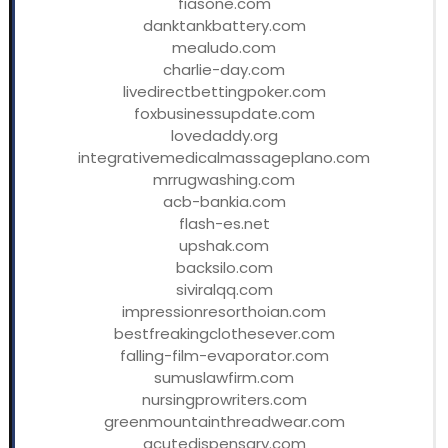
fiasone.com
danktankbattery.com
mealudo.com
charlie-day.com
livedirectbettingpoker.com
foxbusinessupdate.com
lovedaddy.org
integrativemedicalmassageplano.com
mrrugwashing.com
acb-bankia.com
flash-es.net
upshak.com
backsilo.com
siviralqq.com
impressionresorthoian.com
bestfreakingclothesever.com
falling-film-evaporator.com
sumuslawfirm.com
nursingprowriters.com
greenmountainthreadwear.com
acutedispensary.com