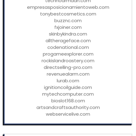
technoarmaan.com
empresasposicionamientoweb.com
tonybestcosmetics.com
buzznc.com
fxjoiner.com
skinbykindra.com
alltherageface.com
codenational.com
progameexplorer.com
rockislandroastery.com
directselling-pro.com
revenuealarm.com
lurab.com
ignitioncoilguide.com
mytechcomputer.com
bioslot168.com
artsandcraftsauthority.com
webservicelive.com