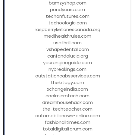
bamzyshop.com
pondycars.com
techonfutures.com
techoologic.com
raspberryketonescanada.org
medihealthrules.com
usathrill.com
vshapedental.com
canfandalucia.org
yourengineguide.com
nybreakings.com
outstationcabsservices.com
thekrtagy.com
xchangeindia.com
coolmicrotech.com
dreamhousehack.com
the-techteacher.com
automobilenews-online.com
fashionalltimes.com
totaldigitalforum.com