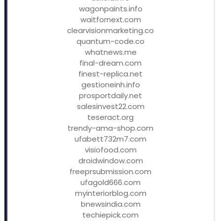
wagonpaints.info
waitfornext.com
clearvisionmarketing.co
quantum-code.co
whatnews.me
final-dream.com
finest-replica.net
gestioneinh.info
prosportdaily.net
salesinvest22.com
teseract.org
trendy-ama-shop.com
ufabett732m7.com
visiofood.com
droidwindow.com
freeprsubmission.com
ufagold666.com
myinteriorblog.com
bnewsindia.com
techiepick.com