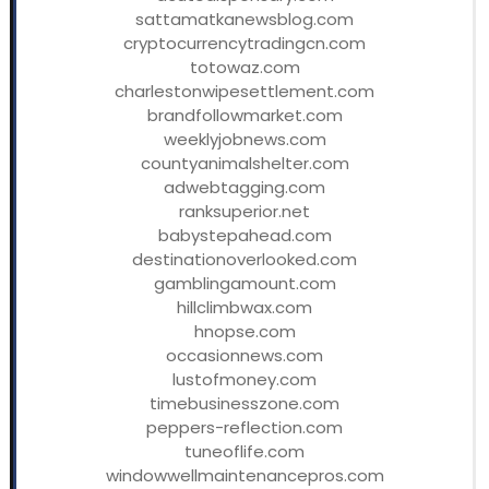
sattamatkanewsblog.com
cryptocurrencytradingcn.com
totowaz.com
charlestonwipesettlement.com
brandfollowmarket.com
weeklyjobnews.com
countyanimalshelter.com
adwebtagging.com
ranksuperior.net
babystepahead.com
destinationoverlooked.com
gamblingamount.com
hillclimbwax.com
hnopse.com
occasionnews.com
lustofmoney.com
timebusinesszone.com
peppers-reflection.com
tuneoflife.com
windowwellmaintenancepros.com