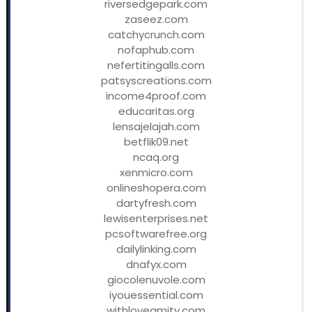
riversedgepark.com
zaseez.com
catchycrunch.com
nofaphub.com
nefertitingalls.com
patsyscreations.com
income4proof.com
educaritas.org
lensajelajah.com
betflik09.net
ncaq.org
xenmicro.com
onlineshopera.com
dartyfresh.com
lewisenterprises.net
pcsoftwarefree.org
dailylinking.com
dnafyx.com
giocolenuvole.com
iyouessential.com
withloveamity.com