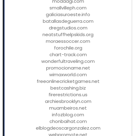
modaagi.com
smallvilleph.com
galiciasuroeste.info
batallasdeguerra.com
dregstudios.com
neatstuffhelpskids.org
moraessoccer.com
forochile.org
chart-track.com
wonderfultraveling.com
promocioname.net
wimaxworld.com
freeonlinecricketgames.net
bestcashing.biz
firerestrictions.us
archiesbrooklyn.com
muambeiros.net
infozblog.com
chonbaihat.com
elblogdeoscargonzalez.com
webpromote.net