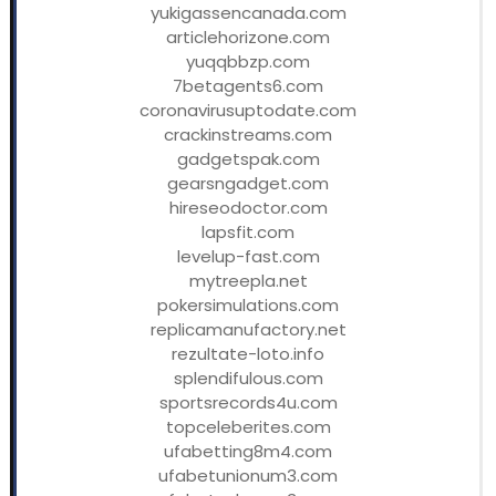
yukigassencanada.com
articlehorizone.com
yuqqbbzp.com
7betagents6.com
coronavirusuptodate.com
crackinstreams.com
gadgetspak.com
gearsngadget.com
hireseodoctor.com
lapsfit.com
levelup-fast.com
mytreepla.net
pokersimulations.com
replicamanufactory.net
rezultate-loto.info
splendifulous.com
sportsrecords4u.com
topceleberites.com
ufabetting8m4.com
ufabetunionum3.com