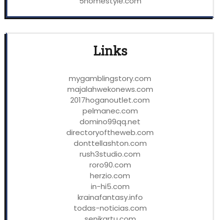
5homestyle.com
Links
mygamblingstory.com
majalahwekonews.com
2017hoganoutlet.com
pelmanec.com
domino99qq.net
directoryoftheweb.com
donttellashton.com
rush3studio.com
roro90.com
herzio.com
in-hi5.com
krainafantasy.info
todas-noticias.com
senikartu.com