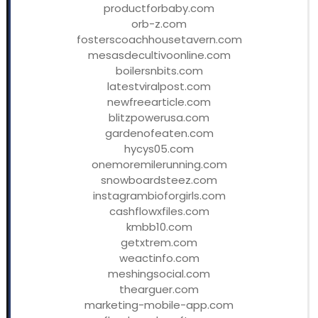
productforbaby.com
orb-z.com
fosterscoachhousetavern.com
mesasdecultivoonline.com
boilersnbits.com
latestviralpost.com
newfreearticle.com
blitzpowerusa.com
gardenofeaten.com
hycys05.com
onemoremilerunning.com
snowboardsteez.com
instagrambioforgirls.com
cashflowxfiles.com
kmbb10.com
getxtrem.com
weactinfo.com
meshingsocial.com
thearguer.com
marketing-mobile-app.com