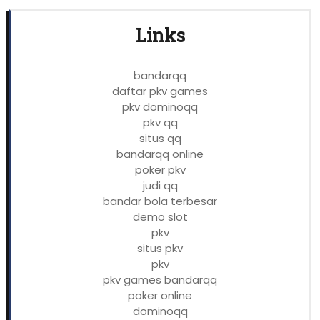
Links
bandarqq
daftar pkv games
pkv dominoqq
pkv qq
situs qq
bandarqq online
poker pkv
judi qq
bandar bola terbesar
demo slot
pkv
situs pkv
pkv
pkv games bandarqq
poker online
dominoqq