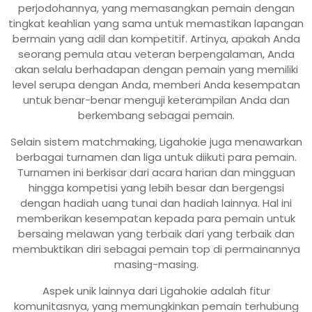
perjodohannya, yang memasangkan pemain dengan
tingkat keahlian yang sama untuk memastikan lapangan
bermain yang adil dan kompetitif. Artinya, apakah Anda
seorang pemula atau veteran berpengalaman, Anda
akan selalu berhadapan dengan pemain yang memiliki
level serupa dengan Anda, memberi Anda kesempatan
untuk benar-benar menguji keterampilan Anda dan
berkembang sebagai pemain.
Selain sistem matchmaking, Ligahokie juga menawarkan
berbagai turnamen dan liga untuk diikuti para pemain.
Turnamen ini berkisar dari acara harian dan mingguan
hingga kompetisi yang lebih besar dan bergengsi
dengan hadiah uang tunai dan hadiah lainnya. Hal ini
memberikan kesempatan kepada para pemain untuk
bersaing melawan yang terbaik dari yang terbaik dan
membuktikan diri sebagai pemain top di permainannya
masing-masing.
Aspek unik lainnya dari Ligahokie adalah fitur
komunitasnya, yang memungkinkan pemain terhubung