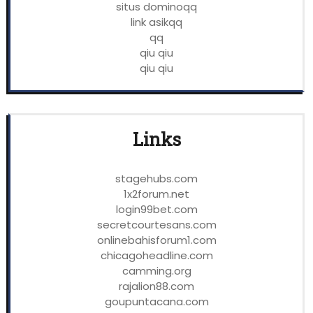
situs dominoqq
link asikqq
qq
qiu qiu
qiu qiu
Links
stagehubs.com
1x2forum.net
login99bet.com
secretcourtesans.com
onlinebahisforum1.com
chicagoheadline.com
camming.org
rajalion88.com
goupuntacana.com