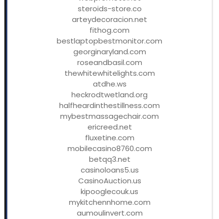
steroids-store.co
arteydecoracion.net
fithog.com
bestlaptopbestmonitor.com
georginaryland.com
roseandbasil.com
thewhitewhitelights.com
atdhe.ws
heckrodtwetland.org
halfheardinthestillness.com
mybestmassagechair.com
ericreed.net
fluxetine.com
mobilecasino8760.com
betqq3.net
casinoloans5.us
CasinoAuction.us
kipooglecouk.us
mykitchennhome.com
aumoulinvert.com