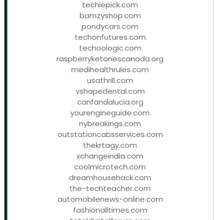
techiepick.com
bamzyshop.com
pondycars.com
techonfutures.com
techoologic.com
raspberryketonescanada.org
medihealthrules.com
usathrill.com
vshapedental.com
canfandalucia.org
yourengineguide.com
nybreakings.com
outstationcabsservices.com
thekrtagy.com
xchangeindia.com
coolmicrotech.com
dreamhousehack.com
the-techteacher.com
automobilenews-online.com
fashionalltimes.com