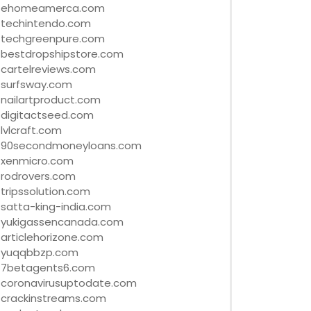
ehomeamerca.com
techintendo.com
techgreenpure.com
bestdropshipstore.com
cartelreviews.com
surfsway.com
nailartproduct.com
digitactseed.com
lvlcraft.com
90secondmoneyloans.com
xenmicro.com
rodrovers.com
tripssolution.com
satta-king-india.com
yukigassencanada.com
articlehorizone.com
yuqqbbzp.com
7betagents6.com
coronavirusuptodate.com
crackinstreams.com