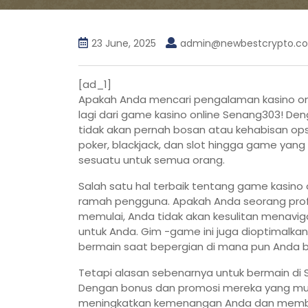
23 June, 2025
admin@newbestcrypto.c
[ad_1]
Apakah Anda mencari pengalaman kasino onl
lagi dari game kasino online Senang303! De
tidak akan pernah bosan atau kehabisan opsi 
poker, blackjack, dan slot hingga game yang
sesuatu untuk semua orang.
Salah satu hal terbaik tentang game kasin
ramah pengguna. Apakah Anda seorang pro
memulai, Anda tidak akan kesulitan menav
untuk Anda. Gim -game ini juga dioptimalkan
bermain saat bepergian di mana pun Anda 
Tetapi alasan sebenarnya untuk bermain d
Dengan bonus dan promosi mereka yang mura
meningkatkan kemenangan Anda dan memba