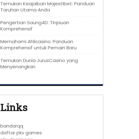
Temukan Keajaiban Majestibet: Panduan
Taruhan Utama Anda
Pengertian Saung4D: Tinjauan
Komprehensif
Memahami Ahlicasino: Panduan
Komprehensif untuk Pemain Baru
Temukan Dunia JurusCasino yang
Menyenangkan
Links
bandarqq
daftar pkv games