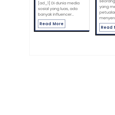
seorang
[ad_1] Di dunia media
yang me
sosial yang luas, ada
petual
banyak influencer…
menyer
Read More
Read 