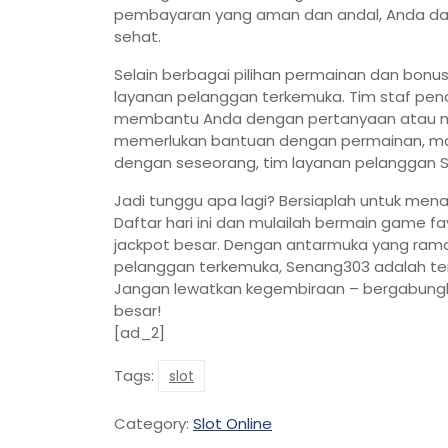
pembayaran yang aman dan andal, Anda d
sehat.
Selain berbagai pilihan permainan dan bon
layanan pelanggan terkemuka. Tim staf pen
membantu Anda dengan pertanyaan atau ma
memerlukan bantuan dengan permainan, ma
dengan seseorang, tim layanan pelanggan 
Jadi tunggu apa lagi? Bersiaplah untuk me
Daftar hari ini dan mulailah bermain game
jackpot besar. Dengan antarmuka yang rama
pelanggan terkemuka, Senang303 adalah t
Jangan lewatkan kegembiraan – bergabungl
besar!
[ad_2]
Tags:
slot
Category:
Slot Online