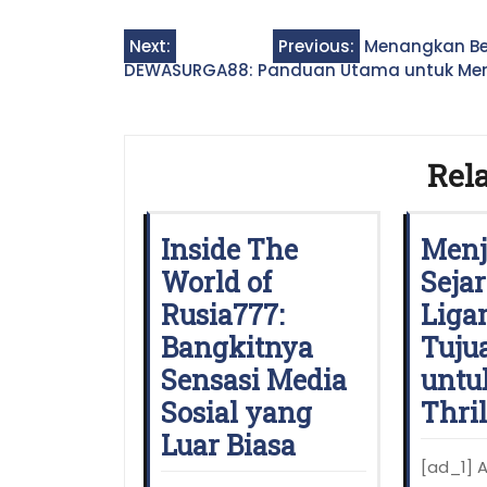
Post
Next:
Previous:
Menangkan Bes
DEWASURGA88: Panduan Utama untuk Meng
navigation
Rela
Inside The
Menj
World of
Seja
Rusia777:
Liga
Bangkitnya
Tuju
Sensasi Media
untu
Sosial yang
Thril
Luar Biasa
[ad_1] 