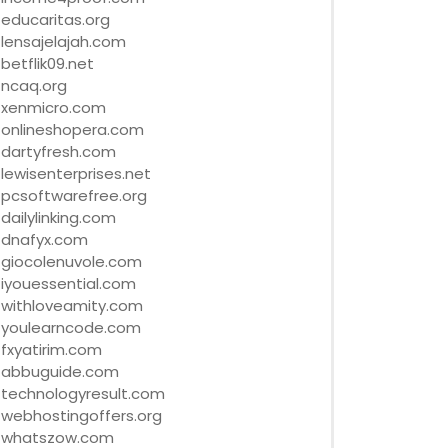
educaritas.org
lensajelajah.com
betflik09.net
ncaq.org
xenmicro.com
onlineshopera.com
dartyfresh.com
lewisenterprises.net
pcsoftwarefree.org
dailylinking.com
dnafyx.com
giocolenuvole.com
iyouessential.com
withloveamity.com
youlearncode.com
fxyatirim.com
abbuguide.com
technologyresult.com
webhostingoffers.org
whatszow.com