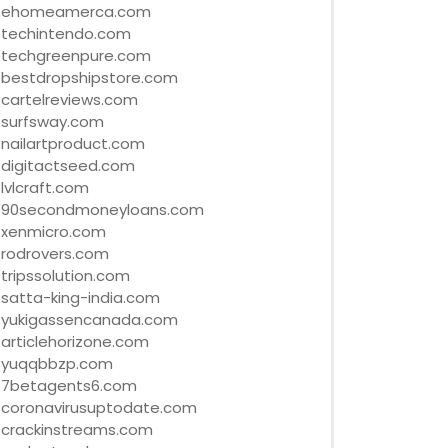
ehomeamerca.com
techintendo.com
techgreenpure.com
bestdropshipstore.com
cartelreviews.com
surfsway.com
nailartproduct.com
digitactseed.com
lvlcraft.com
90secondmoneyloans.com
xenmicro.com
rodrovers.com
tripssolution.com
satta-king-india.com
yukigassencanada.com
articlehorizone.com
yuqqbbzp.com
7betagents6.com
coronavirusuptodate.com
crackinstreams.com