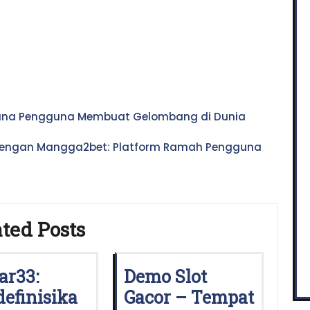
na Pengguna Membuat Gelombang di Dunia
 dengan Mangga2bet: Platform Ramah Pengguna
ted Posts
ar33:
Demo Slot
efinisika
Gacor – Tempat