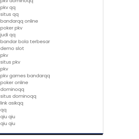
pkv dominoqq
pkv qq
situs qq
bandarqq online
poker pkv
judi qq
bandar bola terbesar
demo slot
pkv
situs pkv
pkv
pkv games bandarqq
poker online
dominoqq
situs dominoqq
link asikqq
qq
qiu qiu
qiu qiu