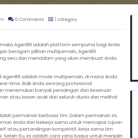
om
0 Comments
1 category
 maka Agen89 adalah platform sempurna bagi Anda
ngan beragam pilihan multipemain, Agen89
ng seru dan mendalam yang akan membuat Anda
 di Agen89 adalah mode multipemain, di mana Anda
eal-time. Baik Anda seorang profesional
an menemukan banyak persaingan dan keseruan
n atau lawan acak dari seluruh dunia dan melihat
dalah permainan berbasis tim. Dalam permainan ini,
man Anda dan bekerja sama untuk mencapai tujuan
if atau pertandingan kompetitif, kerja sama tim
 Selain itu, ini adalah cara yang bagus untuk menjalin