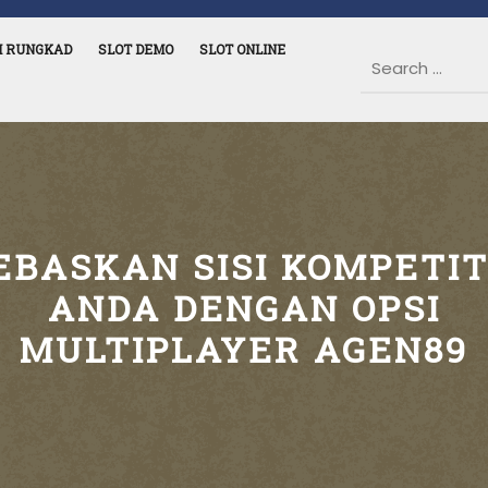
I RUNGKAD
SLOT DEMO
SLOT ONLINE
EBASKAN SISI KOMPETIT
ANDA DENGAN OPSI
MULTIPLAYER AGEN89