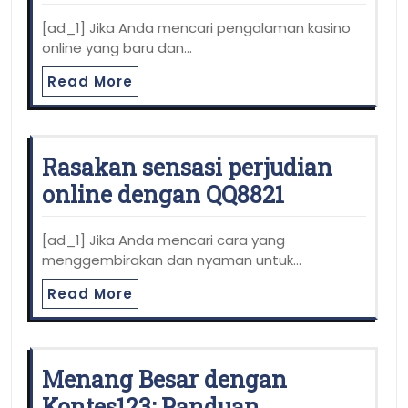
[ad_1] Jika Anda mencari pengalaman kasino
online yang baru dan…
Read More
Rasakan sensasi perjudian
online dengan QQ8821
[ad_1] Jika Anda mencari cara yang
menggembirakan dan nyaman untuk…
Read More
Menang Besar dengan
Kontes123: Panduan