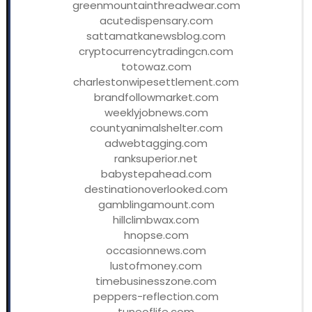
greenmountainthreadwear.com
acutedispensary.com
sattamatkanewsblog.com
cryptocurrencytradingcn.com
totowaz.com
charlestonwipesettlement.com
brandfollowmarket.com
weeklyjobnews.com
countyanimalshelter.com
adwebtagging.com
ranksuperior.net
babystepahead.com
destinationoverlooked.com
gamblingamount.com
hillclimbwax.com
hnopse.com
occasionnews.com
lustofmoney.com
timebusinesszone.com
peppers-reflection.com
tuneoflife.com