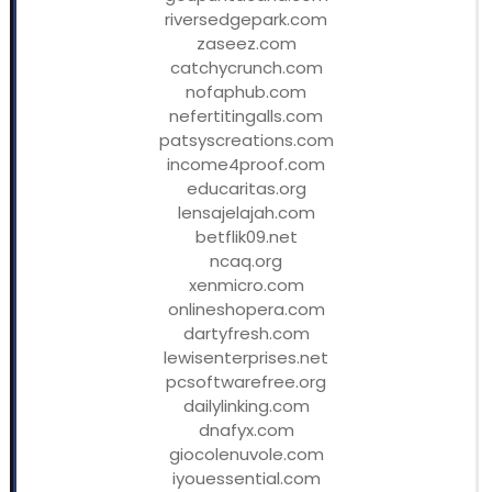
riversedgepark.com
zaseez.com
catchycrunch.com
nofaphub.com
nefertitingalls.com
patsyscreations.com
income4proof.com
educaritas.org
lensajelajah.com
betflik09.net
ncaq.org
xenmicro.com
onlineshopera.com
dartyfresh.com
lewisenterprises.net
pcsoftwarefree.org
dailylinking.com
dnafyx.com
giocolenuvole.com
iyouessential.com