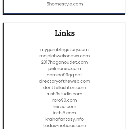
5homestyle.com
Links
mygamblingstory.com
majalahwekonews.com
2017hoganoutlet.com
pelmanec.com
domino99qq.net
directoryoftheweb.com
donttellashton.com
rush3studio.com
roro90.com
herzio.com
in-hi5.com
krainafantasy.info
todas-noticias.com