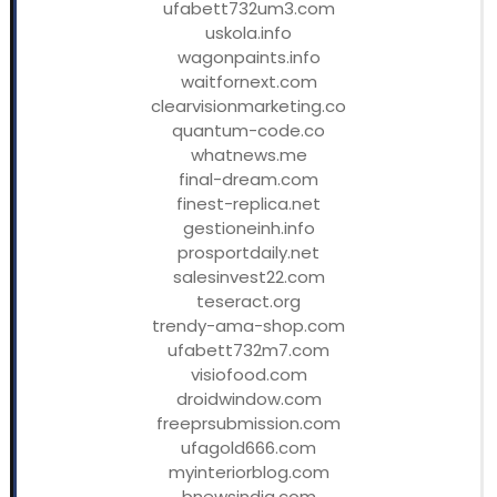
ufabett732um3.com
uskola.info
wagonpaints.info
waitfornext.com
clearvisionmarketing.co
quantum-code.co
whatnews.me
final-dream.com
finest-replica.net
gestioneinh.info
prosportdaily.net
salesinvest22.com
teseract.org
trendy-ama-shop.com
ufabett732m7.com
visiofood.com
droidwindow.com
freeprsubmission.com
ufagold666.com
myinteriorblog.com
bnewsindia.com