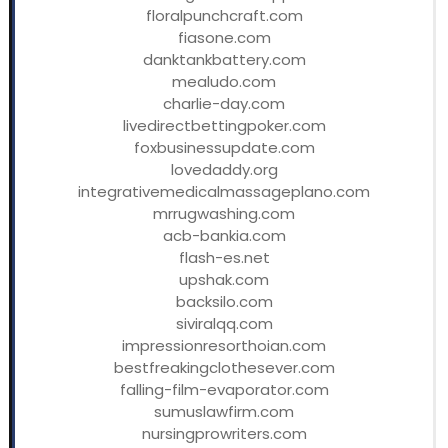
floralpunchcraft.com
fiasone.com
danktankbattery.com
mealudo.com
charlie-day.com
livedirectbettingpoker.com
foxbusinessupdate.com
lovedaddy.org
integrativemedicalmassageplano.com
mrrugwashing.com
acb-bankia.com
flash-es.net
upshak.com
backsilo.com
siviralqq.com
impressionresorthoian.com
bestfreakingclothesever.com
falling-film-evaporator.com
sumuslawfirm.com
nursingprowriters.com