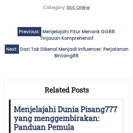
Category:
Slot Online
Post
Previous:
Menjelajahi Fitur Menarik GG88:
navigation
Tinjauan Komprehensif
Next:
Dari Tak Dikenal Menjadi Influencer: Perjalanan
Bintang88
Related Posts
Menjelajahi Dunia Pisang777
yang menggembirakan:
Panduan Pemula