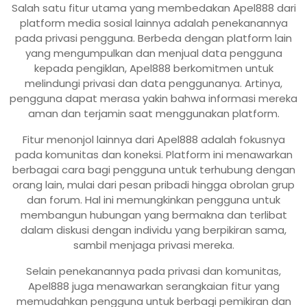
Salah satu fitur utama yang membedakan Apel888 dari
platform media sosial lainnya adalah penekanannya
pada privasi pengguna. Berbeda dengan platform lain
yang mengumpulkan dan menjual data pengguna
kepada pengiklan, Apel888 berkomitmen untuk
melindungi privasi dan data penggunanya. Artinya,
pengguna dapat merasa yakin bahwa informasi mereka
aman dan terjamin saat menggunakan platform.
Fitur menonjol lainnya dari Apel888 adalah fokusnya
pada komunitas dan koneksi. Platform ini menawarkan
berbagai cara bagi pengguna untuk terhubung dengan
orang lain, mulai dari pesan pribadi hingga obrolan grup
dan forum. Hal ini memungkinkan pengguna untuk
membangun hubungan yang bermakna dan terlibat
dalam diskusi dengan individu yang berpikiran sama,
sambil menjaga privasi mereka.
Selain penekanannya pada privasi dan komunitas,
Apel888 juga menawarkan serangkaian fitur yang
memudahkan pengguna untuk berbagi pemikiran dan