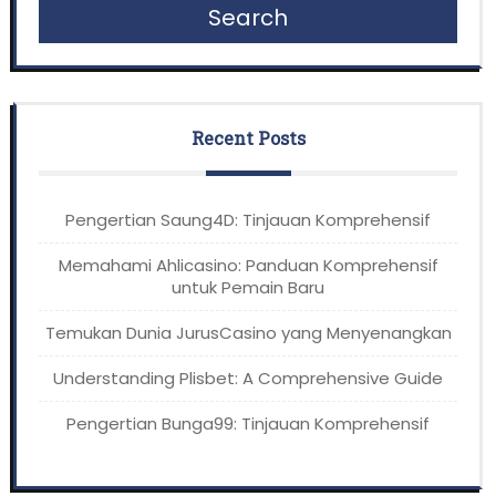
Search
Recent Posts
Pengertian Saung4D: Tinjauan Komprehensif
Memahami Ahlicasino: Panduan Komprehensif
untuk Pemain Baru
Temukan Dunia JurusCasino yang Menyenangkan
Understanding Plisbet: A Comprehensive Guide
Pengertian Bunga99: Tinjauan Komprehensif