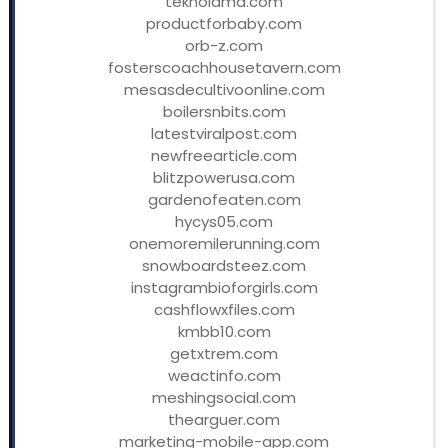
teknolama.com
productforbaby.com
orb-z.com
fosterscoachhousetavern.com
mesasdecultivoonline.com
boilersnbits.com
latestviralpost.com
newfreearticle.com
blitzpowerusa.com
gardenofeaten.com
hycys05.com
onemoremilerunning.com
snowboardsteez.com
instagrambioforgirls.com
cashflowxfiles.com
kmbb10.com
getxtrem.com
weactinfo.com
meshingsocial.com
thearguer.com
marketing-mobile-app.com