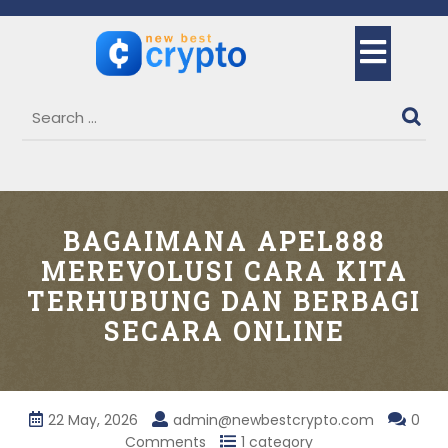
Skip
to
Ope
content
But
BAGAIMANA APEL888
MEREVOLUSI CARA KITA
TERHUBUNG DAN BERBAGI
SECARA ONLINE
22 May, 2026
admin@newbestcrypto.com
0
Comments
1 category