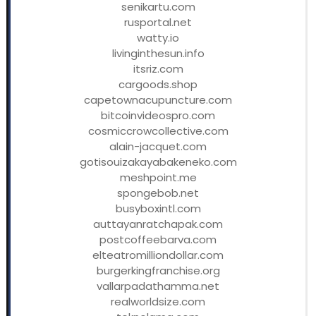
senikartu.com
rusportal.net
watty.io
livinginthesun.info
itsriz.com
cargoods.shop
capetownacupuncture.com
bitcoinvideospro.com
cosmiccrowcollective.com
alain-jacquet.com
gotisouizakayabakeneko.com
meshpoint.me
spongebob.net
busyboxintl.com
auttayanratchapak.com
postcoffeebarva.com
elteatromilliondollar.com
burgerkingfranchise.org
vallarpadathamma.net
realworldsize.com