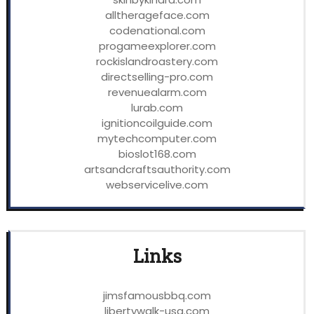
alltherageface.com
codenational.com
progameexplorer.com
rockislandroastery.com
directselling-pro.com
revenuealarm.com
lurab.com
ignitioncoilguide.com
mytechcomputer.com
bioslot168.com
artsandcraftsauthority.com
webservicelive.com
Links
jimsfamousbbq.com
libertywalk-usa.com