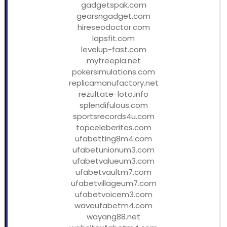
gadgetspak.com
gearsngadget.com
hireseodoctor.com
lapsfit.com
levelup-fast.com
mytreepla.net
pokersimulations.com
replicamanufactory.net
rezultate-loto.info
splendifulous.com
sportsrecords4u.com
topceleberites.com
ufabetting8m4.com
ufabetunionum3.com
ufabetvalueum3.com
ufabetvaultm7.com
ufabetvillageum7.com
ufabetvoicem3.com
waveufabetm4.com
wayang88.net