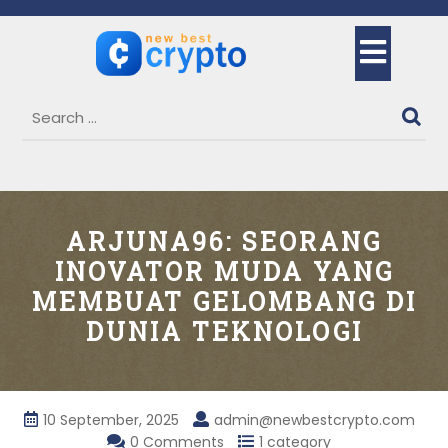
Skip
to
Ope
content
But
ARJUNA96: SEORANG
INOVATOR MUDA YANG
MEMBUAT GELOMBANG DI
DUNIA TEKNOLOGI
10 September, 2025
admin@newbestcrypto.com
0 Comments
1 category