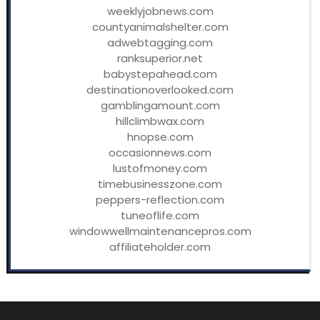
weeklyjobnews.com
countyanimalshelter.com
adwebtagging.com
ranksuperior.net
babystepahead.com
destinationoverlooked.com
gamblingamount.com
hillclimbwax.com
hnopse.com
occasionnews.com
lustofmoney.com
timebusinesszone.com
peppers-reflection.com
tuneoflife.com
windowwellmaintenancepros.com
affiliateholder.com