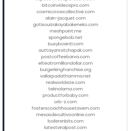
bitcoinvideospro.com
cosmiccrowcollective.com
alain-jacquet.com
gotisouizakayabakeneko.com
meshpoint.me
spongebob.net
busyboxintl.com
auttayanratchapak.com
postcoffeebarva.com
elteatromilliondollar.com
burgerkingfranchise.org
vallarpadathamma.net
realworldsize.com
teknolama.com
productforbaby.com
orb-z.com
fosterscoachhousetavern.com
mesasdecultivoonline.com
boilersnbits.com
latestviralpost.com