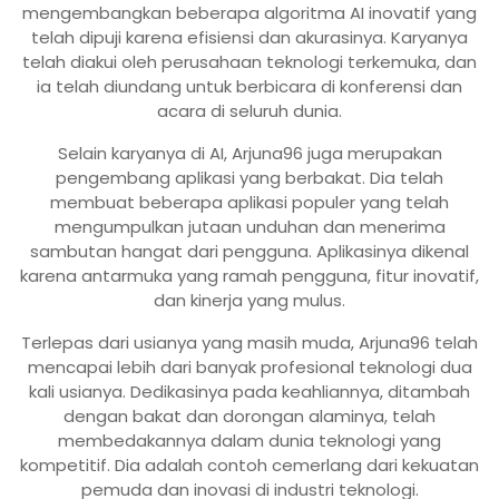
mengembangkan beberapa algoritma AI inovatif yang
telah dipuji karena efisiensi dan akurasinya. Karyanya
telah diakui oleh perusahaan teknologi terkemuka, dan
ia telah diundang untuk berbicara di konferensi dan
acara di seluruh dunia.
Selain karyanya di AI, Arjuna96 juga merupakan
pengembang aplikasi yang berbakat. Dia telah
membuat beberapa aplikasi populer yang telah
mengumpulkan jutaan unduhan dan menerima
sambutan hangat dari pengguna. Aplikasinya dikenal
karena antarmuka yang ramah pengguna, fitur inovatif,
dan kinerja yang mulus.
Terlepas dari usianya yang masih muda, Arjuna96 telah
mencapai lebih dari banyak profesional teknologi dua
kali usianya. Dedikasinya pada keahliannya, ditambah
dengan bakat dan dorongan alaminya, telah
membedakannya dalam dunia teknologi yang
kompetitif. Dia adalah contoh cemerlang dari kekuatan
pemuda dan inovasi di industri teknologi.