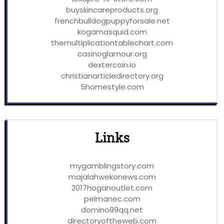
buyskincareproducts.org
frenchbulldogpuppyforsale.net
kogamasquid.com
themultiplicationtablechart.com
casinoglamour.org
dextercoin.io
christianarticledirectory.org
5homestyle.com
Links
mygamblingstory.com
majalahwekonews.com
2017hoganoutlet.com
pelmanec.com
domino99qq.net
directoryoftheweb.com