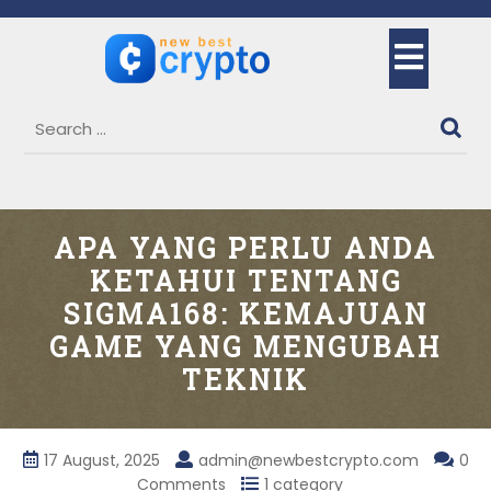
Skip
to
Ope
content
But
APA YANG PERLU ANDA
KETAHUI TENTANG
SIGMA168: KEMAJUAN
GAME YANG MENGUBAH
TEKNIK
17 August, 2025
admin@newbestcrypto.com
0
Comments
1 category