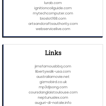
lurab.com
ignitioncoilguide.com
mytechcomputer.com
bioslot168.com
artsandcraftsauthority.com
webservicelive.com
Links
jimsfamousbbq.com
libertywalk-usa.com
australiamovie.net
gizmobird.co.uk
mp3djsong.com
coursdanglaistoulouse.com
neptunuslex.com
auguri-di-natale.info