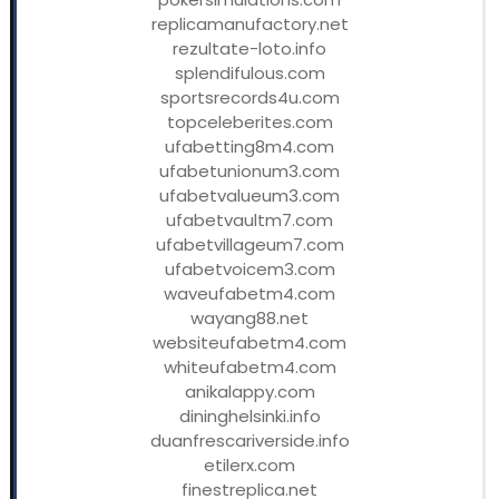
replicamanufactory.net
rezultate-loto.info
splendifulous.com
sportsrecords4u.com
topceleberites.com
ufabetting8m4.com
ufabetunionum3.com
ufabetvalueum3.com
ufabetvaultm7.com
ufabetvillageum7.com
ufabetvoicem3.com
waveufabetm4.com
wayang88.net
websiteufabetm4.com
whiteufabetm4.com
anikalappy.com
dininghelsinki.info
duanfrescariverside.info
etilerx.com
finestreplica.net