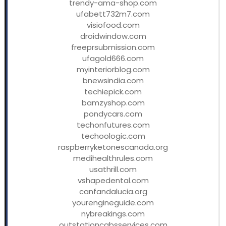
trendy-ama-shop.com
ufabett732m7.com
visiofood.com
droidwindow.com
freeprsubmission.com
ufagold666.com
myinteriorblog.com
bnewsindia.com
techiepick.com
bamzyshop.com
pondycars.com
techonfutures.com
techoologic.com
raspberryketonescanada.org
medihealthrules.com
usathrill.com
vshapedental.com
canfandalucia.org
yourengineguide.com
nybreakings.com
outstationcabsservices.com