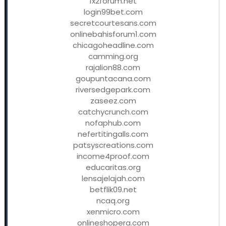
1x2forum.net
login99bet.com
secretcourtesans.com
onlinebahisforum1.com
chicagoheadline.com
camming.org
rajalion88.com
goupuntacana.com
riversedgepark.com
zaseez.com
catchycrunch.com
nofaphub.com
nefertitingalls.com
patsyscreations.com
income4proof.com
educaritas.org
lensajelajah.com
betflik09.net
ncaq.org
xenmicro.com
onlineshopera.com