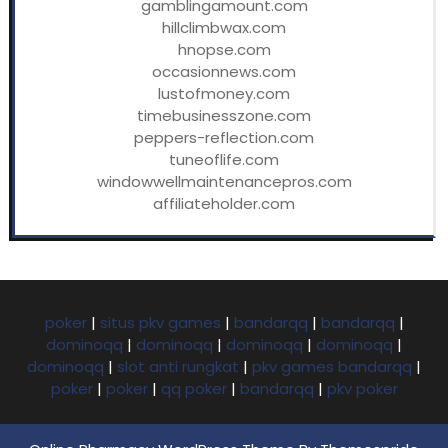
gamblingamount.com
hillclimbwax.com
hnopse.com
occasionnews.com
lustofmoney.com
timebusinesszone.com
peppers-reflection.com
tuneoflife.com
windowwellmaintenancepros.com
affiliateholder.com
poker
|
situs pkv games
|
bandarqq
|
bandarqq
|
dominoqq
|
dominoqq
|
dominoqq
|
dominoqq
|
dominoqq
|
slot anti rungkat
|
pkv games bandarqq
|
poker
|
poker
|
qq poker
|
bandarqq
|
pkv poker