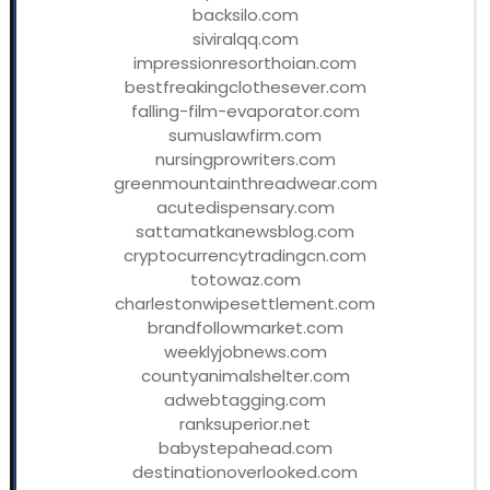
backsilo.com
siviralqq.com
impressionresorthoian.com
bestfreakingclothesever.com
falling-film-evaporator.com
sumuslawfirm.com
nursingprowriters.com
greenmountainthreadwear.com
acutedispensary.com
sattamatkanewsblog.com
cryptocurrencytradingcn.com
totowaz.com
charlestonwipesettlement.com
brandfollowmarket.com
weeklyjobnews.com
countyanimalshelter.com
adwebtagging.com
ranksuperior.net
babystepahead.com
destinationoverlooked.com