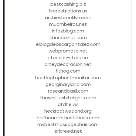
bestcashing.biz
firerestrictions.us
archiesbrooklyn.com
muambeiros.net
infozblog.com
chonbaihat.com
elblogdeoscargonzalez.com
webpromote.net
steroids-store.co
arteydecoracion.net
fithog.com
bestlaptopbestmonitor.com
georginaryland.com
roseandbasil.com
thewhitewhitelights.com
atdhe.ws
heckrodtwetland.org
halfheardinthestillness.com
mybestmassagechair.com
ericreed.net