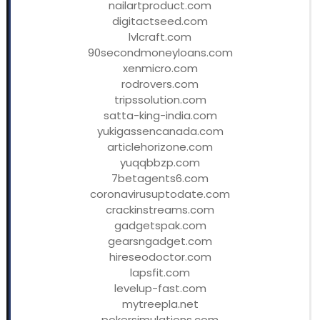
nailartproduct.com
digitactseed.com
lvlcraft.com
90secondmoneyloans.com
xenmicro.com
rodrovers.com
tripssolution.com
satta-king-india.com
yukigassencanada.com
articlehorizone.com
yuqqbbzp.com
7betagents6.com
coronavirusuptodate.com
crackinstreams.com
gadgetspak.com
gearsngadget.com
hireseodoctor.com
lapsfit.com
levelup-fast.com
mytreepla.net
pokersimulations.com