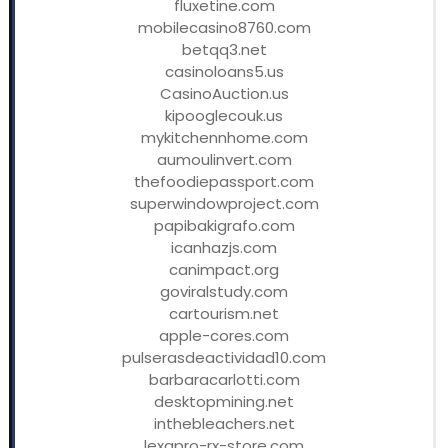
fluxetine.com
mobilecasino8760.com
betqq3.net
casinoloans5.us
CasinoAuction.us
kipooglecouk.us
mykitchennhome.com
aumoulinvert.com
thefoodiepassport.com
superwindowproject.com
papibakigrafo.com
icanhazjs.com
canimpact.org
goviralstudy.com
cartourism.net
apple-cores.com
pulserasdeactividad10.com
barbaracarlotti.com
desktopmining.net
inthebleachers.net
lexapro-rx-store.com