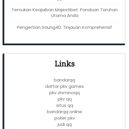
Temukan Keajaiban Majestibet: Panduan Taruhan
Utama Anda
Pengertian Saung4D: Tinjauan Komprehensif
Links
bandarqq
daftar pkv games
pkv dominoqq
pkv qq
situs qq
bandarqq online
poker pkv
judi qq